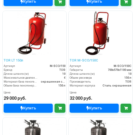
Купить
Купить
TOR LT 150л
TOR M-SCO/150C
Артикул
М-SCO/150
Артикул
М-SCO/150C
Бренд
TOR
Габариты
700х570х1100 мм
Длина шланга (м)
10
Длина шланга (м)
10
Максимальное давление (бар)
6
Объем ресивера
150 л
Материал бака пеногенератора
окрашенная сталь
Производитель
TOR
Объем бака пеногенератора
150 л
Материал корпуса
Сталь окрашенная
Цена
Цена
29 000 руб.
32 000 руб.
Купить
Купить