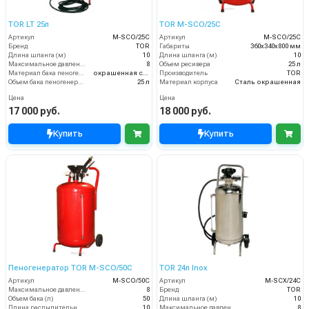
TOR LT 25л
TOR M-SCO/25C
Артикул
М-SCO/25C
Артикул
M-SCO/25C
Бренд
TOR
Габариты
360х340х800 мм
Длина шланга (м)
10
Длина шланга (м)
10
Максимальное давление (бар)
8
Объем ресивера
25 л
Материал бака пеногенератора
окрашенная сталь
Производитель
TOR
Объем бака пеногенератора
25 л
Материал корпуса
Сталь окрашенная
Цена
Цена
17 000 руб.
18 000 руб.
Купить
Купить
Пеногенератор TOR M-SCO/50C
TOR 24л Inox
Артикул
M-SCO/50C
Артикул
М-SCX/24C
Максимальное давление (бар)
8
Бренд
TOR
Объем бака (л)
50
Длина шланга (м)
10
Длина распылительного шланга (м)
10
Максимальное давление (бар)
8