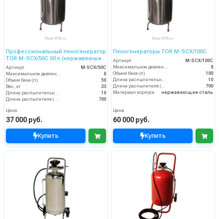
Профессиональный пеногенератор
Пеногенераторы TOR М-SCX/100C
TOR M-SCX/50C 50 л (нержавеюшая
Артикул
М-SCX/100C
сталь)
Максимальное давление (бар)
8
Артикул
М-SCX/50C
Объем бака (л)
100
Максимальное давление (бар)
8
Длина распылительного шланга (м)
10
Объем бака (л)
50
Длина распылителя (мм)
700
Вес, кг
23
Материал корпуса
нержавеющая сталь
Длина распылительного шланга (м)
10
Длина распылителя (мм)
700
Цена
Цена
37 000 руб.
60 000 руб.
Купить
Купить