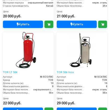
Материал корпуса
окрашенный металл
Материал бака пеногенератора
нерж. сталь
Страна-производитель
Китай
Объем бака пеногенератора
25 л
Цена
Цена
20 000 руб.
21 000 руб.
Купить
Купить
TOR LT 50л
TOR 50л Inox
Артикул
М-SCO/50C
Артикул
М-SCX/50C
Бренд
TOR
Бренд
TOR
Длина шланга (м)
10
Длина шланга (м)
10
Максимальное давление (бар)
8
Максимальное давление (бар)
8
Материал бака пеногенератора
окрашенная сталь
Материал бака пеногенератора
нерж. сталь
Объем бака пеногенератора
50 л
Объем бака пеногенератора
50 л
Цена
Цена
22 000 руб.
29 000 руб.