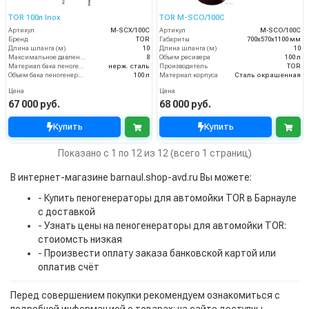
TOR 100л Inox
TOR М-SCO/100C
Артикул
М-SCX/100C
Артикул
М-SCO/100C
Бренд
TOR
Габариты
700х570х1100 мм
Длина шланга (м)
10
Длина шланга (м)
10
Максимальное давление (бар)
8
Объем ресивера
100 л
Материал бака пеногенератора
нерж. сталь
Производитель
TOR
Объем бака пеногенератора
100 л
Материал корпуса
Сталь окрашенная
Цена
Цена
67 000 руб.
68 000 руб.
Купить
Купить
Показано с 1 по 12 из 12 (всего 1 страниц)
В интернет-магазине barnaul.shop-avd.ru Вы можете:
- Купить пеногенераторы для автомойки TOR в Барнауле
с доставкой
- Узнать цены на пеногенераторы для автомойки TOR:
стоиомсть низкая
- Произвести оплату заказа банковской картой или
оплатив счёт
Перед совершением покупки рекомендуем ознакомиться с