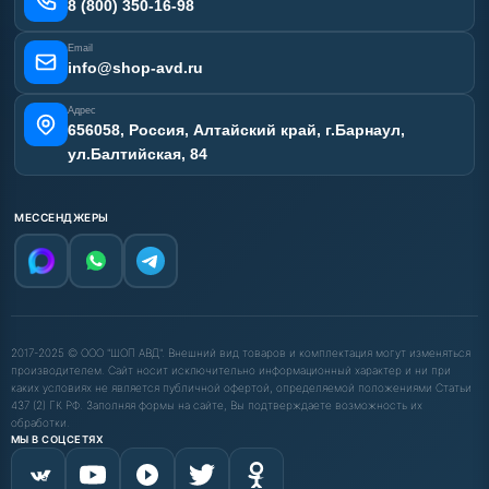
Карта сайта
8 (800) 350-16-98
Email
info@shop-avd.ru
Адрес
656058, Россия, Алтайский край, г.Барнаул,
ул.Балтийская, 84
МЕССЕНДЖЕРЫ
2017-2025 © ООО "ШОП АВД". Внешний вид товаров и комплектация могут изменяться
производителем. Сайт носит исключительно информационный характер и ни при
каких условиях не является публичной офертой, определяемой положениями Статьи
437 (2) ГК РФ. Заполняя формы на сайте, Вы подтверждаете возможность их
обработки.
МЫ В СОЦСЕТЯХ