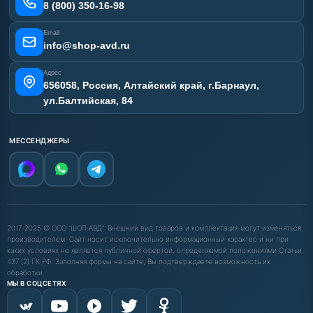
Карта сайта
8 (800) 350-16-98
Email
info@shop-avd.ru
Адрес
656058, Россия, Алтайский край, г.Барнаул,
ул.Балтийская, 84
МЕССЕНДЖЕРЫ
2017-2025 © ООО "ШОП АВД". Внешний вид товаров и комплектация могут изменяться
производителем. Сайт носит исключительно информационный характер и ни при
каких условиях не является публичной офертой, определяемой положениями Статьи
437 (2) ГК РФ. Заполняя формы на сайте, Вы подтверждаете возможность их
обработки.
МЫ В СОЦСЕТЯХ