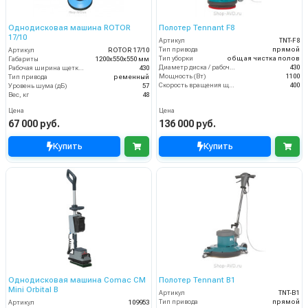
Однодисковая машина ROTOR
Полотер Tennant F8
17/10
Артикул
TNT-F8
Тип привода
прямой
Артикул
ROTOR 17/10
Тип уборки
общая чистка полов
Габариты
1200х550х550 мм
Диаметр диска / рабочая ширина (мм)
430
Рабочая ширина щетки, мм
430
Мощность (Вт)
1100
Тип привода
ременный
Скорость вращения щётки (об/мин)
400
Уровень шума (дБ)
57
Вес, кг
48
Цена
Цена
67 000 руб.
136 000 руб.
Купить
Купить
Однодисковая машина Comac CM
Полотер Tennant B1
Mini Orbital B
Артикул
TNT-B1
Тип привода
прямой
Артикул
109953