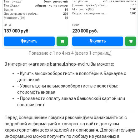
Тип уборки
общая чистка полов
Тип привода
Электрический
Диаметр диска / рабочая ширина (мм)
510
Тип уборки
общая чистка полов
Мощность (Вт)
1500
Вес, кг
10
Скорость вращения щётки (об/мин)
1100
Диаметр диска / рабочая ширина (мм)
250
Мощность (Вт)
80
Цена
Цена
137 000 руб.
220 000 руб.
Купить
Купить
Показано с 1 по 4 из 4 (всего 1 страниц)
В интернет-магазине barnaul.shop-avd.ru Вы можете:
- Купить высокооборотистые полотёры в Барнауле с
доставкой
- Узнать цены на высокооборотистые полотёры:
стоиомсть низкая
- Произвести оплату заказа банковской картой или
оплатив счёт
Перед совершением покупки рекомендуем ознакомиться с
подробной информацией о товарах: на сайте доступны
характеристики всех моделей и их описания. Дополнительную
информацию можно получить по любому из указанных в