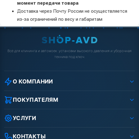
момент передачи товара
Доставка через Почту России не осуществляется
из-за ограничений по весу и габаритам
Всё для клининга и автомоек: установки высокого давления и уборочная
техника под ключ.
О КОМПАНИИ
О компании
Реквизиты ООО «Шоп АВД»
ПОКУПАТЕЛЯМ
Защита данных клиента
Как заказать?
Условия соглашения
Оплата
УСЛУГИ
Вакансии
Доставка
Ремонт АВД
Рассрочка
Гарантия
Сертификаты
КОНТАКТЫ
Статьи