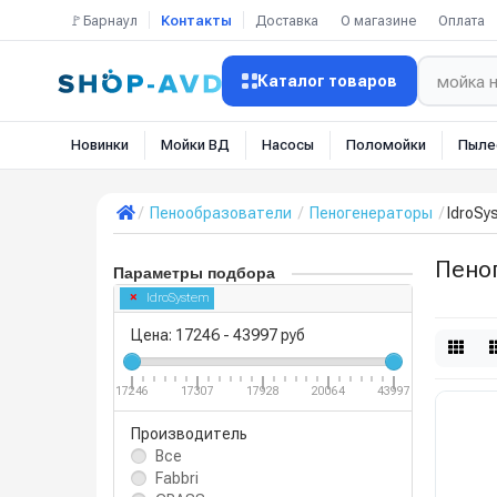
🚩Барнаул
Контакты
Доставка
О магазине
Оплата
Каталог товаров
Новинки
Мойки ВД
Насосы
Поломойки
Пыле
Пенообразователи
Пеногенераторы
IdroSy
Пено
Параметры подбора
IdroSystem
Цена:
17246
-
43997
руб
17246
17307
17928
20064
43997
Производитель
Все
Fabbri