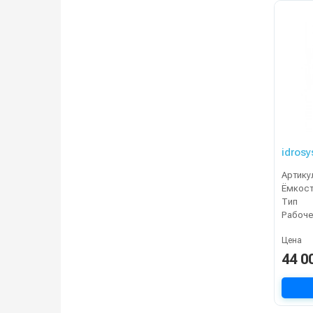
idrosy
Артику
Ёмкост
Тип
Цена
44 0