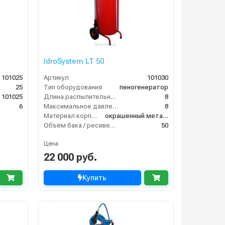
IdroSystem LT 50
101025
Артикул
101030
25
Тип оборудования
пеногенератор
101025
Длина распылительного шланга (м)
8
6
Максимальное давление на выходе (бар)
8
Материал корпуса
окрашенный металл
Объём бака / ресивера (л)
50
Цена
22 000 руб.
Купить