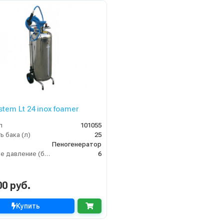
stem Lt 24 inox foamer
л
101055
ь бака (л)
25
Пеногенератор
Рабочее давление (бар)
6
00 руб.
Купить