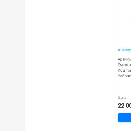
idrosy
Артику
Ёмкост
Код то
Цена
22 0