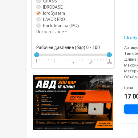
GRASS
IDROBASE
IdroSystem
LAVOR PRO
Portotecnica (IPC)
Показать все
IdroSy
Рабочее давление (бар)
0
-
100
Артику
Тип об
0
1
9
37
100
Цена
17 0