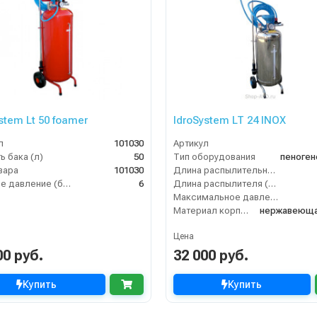
stem Lt 50 foamer
IdroSystem LT 24 INOX
л
101030
Артикул
ь бака (л)
50
Тип оборудования
пеноге
вара
101030
Длина распылительного шланга (м)
Рабочее давление (бар)
6
Длина распылителя (мм)
Максимальное давление на выходе (бар)
Материал корпуса
Цена
00 руб.
32 000 руб.
Купить
Купить