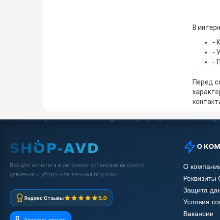
В интерн
- 
- 
- 
Перед с
характе
контакта
О КО
Всё для клининга и автомоек: установки высокого
О компани
давления и уборочная техника под ключ.
Реквизиты
Защита да
5.0
Яндекс Отзывы
Условия с
Вакансии
Заказать звонок