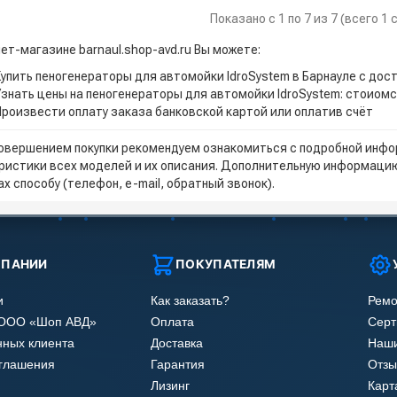
Показано с 1 по 7 из 7 (всего 1
ет-магазине barnaul.shop-avd.ru Вы можете:
Купить пеногенераторы для автомойки IdroSystem в Барнауле с дос
Узнать цены на пеногенераторы для автомойки IdroSystem: стоиомс
Произвести оплату заказа банковской картой или оплатив счёт
овершением покупки рекомендуем ознакомиться с подробной инфор
ристики всех моделей и их описания. Дополнительную информацию
х способу (телефон, e-mail, обратный звонок).
МПАНИИ
ПОКУПАТЕЛЯМ
и
Как заказать?
Ремо
 ООО «Шоп АВД»
Оплата
Сер
нных клиента
Доставка
Наши
оглашения
Гарантия
Отзы
Лизинг
Карт