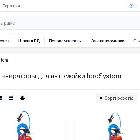
Гарантия
пн–
сосы
Шланги ВД
Пенокомплекты
Каналопромывки
Оч
stem
генераторы для автомойки IdroSystem
Сортировать: