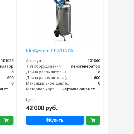
IdroSystem LT 50 INOX
101055
Артикул
101060
нератор
Тип оборудования
пеногенератор
8
Длина распылительного шланга (м)
8
600
Длина распылителя (мм)
600
8
Максимальное давление на выходе (бар)
8
нержавеющая сталь
Материал корпуса
нержавеющая сталь
Цена
42 000 руб.
Купить