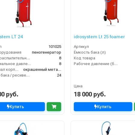
stem LT 24
idrosystem Lt 25 foamer
л
101025
Артикул
орудования
пеногенератор
Ёмкость бака (л)
Длина распылительного шланга (м)
8
Код товара
Максимальное давление на выходе (бар)
8
Рабочее давление (бар)
Материал корпуса
окрашенный металл
Объём бака / ресивера (л)
24
Цена
00 руб.
18 000 руб.
Купить
Купить