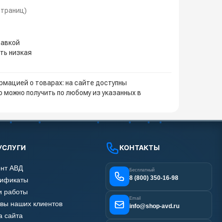
 страниц)
тавкой
ть низкая
мацией о товарах: на сайте доступны
 можно получить по любому из указанных в
УСЛУГИ
КОНТАКТЫ
нт АВД
Бесплатный
8 (800) 350-16-98
тификаты
 работы
Email
вы наших клиентов
info@shop-avd.ru
а сайта