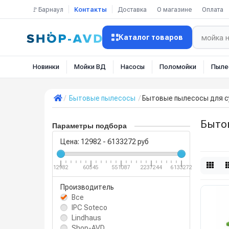
🚩Барнаул
Контакты
Доставка
О магазине
Оплата
Каталог товаров
Новинки
Мойки ВД
Насосы
Поломойки
Пыле
Бытовые пылесосы
Бытовые пылесосы для с
Быто
Параметры подбора
Цена:
12982
-
6133272
руб
12982
60545
551087
2237244
6133272
Производитель
Все
IPC Soteco
Lindhaus
Shop-AVD