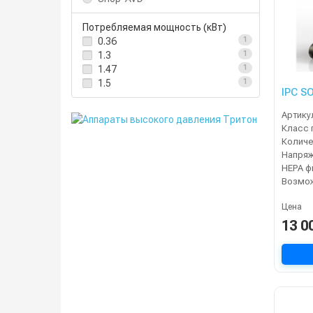
Потребляемая мощность (кВт)
0.36
1
1.3
1
1.47
1
1.5
1
IPC S
Артику
Класс 
Напря
Цена
13 0