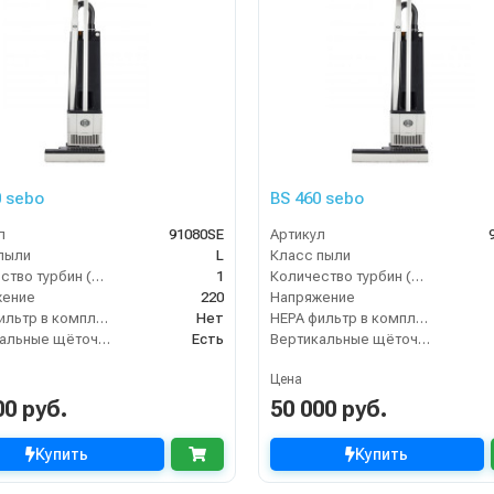
0 sebo
BS 460 sebo
л
91080SE
Артикул
пыли
L
Класс пыли
Количество турбин (шт)
1
Количество турбин (шт)
жение
220
Напряжение
HEPA фильтр в комплекте
Нет
HEPA фильтр в комплекте
Вертикальные щёточные пылесосы
Есть
Вертикальные щёточные пылесосы
Цена
00 руб.
50 000 руб.
Купить
Купить