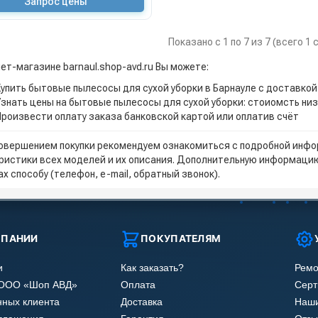
Запрос цены
Показано с 1 по 7 из 7 (всего 1
ет-магазине barnaul.shop-avd.ru Вы можете:
Купить бытовые пылесосы для сухой уборки в Барнауле с доставкой
Узнать цены на бытовые пылесосы для сухой уборки: стоиомсть ни
Произвести оплату заказа банковской картой или оплатив счёт
овершением покупки рекомендуем ознакомиться с подробной инфор
ристики всех моделей и их описания. Дополнительную информацию
х способу (телефон, e-mail, обратный звонок).
МПАНИИ
ПОКУПАТЕЛЯМ
и
Как заказать?
Ремо
 ООО «Шоп АВД»
Оплата
Сер
нных клиента
Доставка
Наши