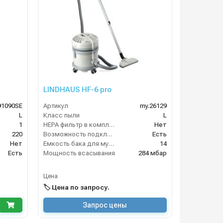
LINDHAUS HF-6 pro
91090SE
Артикул
my.26129
L
Класс пыли
L
1
HEPA фильтр в комплекте
Нет
220
Возможность подключения электрощетки
Есть
Нет
Емкость бака для мусора (л)
14
Есть
Мощность всасывания
284 мбар
Цена
🏷️ Цена по запросу.
Запрос цены