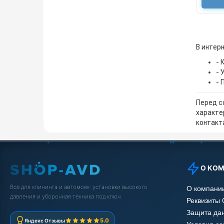
В интерн
- 
- 
- 
Перед с
характе
контакта
О КО
Всё для клининга и автомоек: установки высокого
О компани
давления и уборочная техника под ключ.
Реквизиты
Защита да
5.0
Яндекс Отзывы