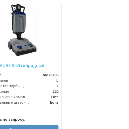
AUS LS 50 гибридный
л
my.26135
пыли
L
Количество турбин (шт)
1
жение
220
HEPA фильтр в комплекте
Нет
Вертикальные щёточные пылесосы
Есть
на по запросу.