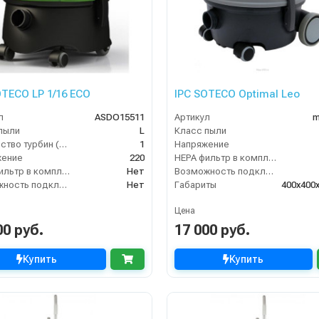
OTECO LP 1/16 ECO
IPC SOTECO Optimal Leo
л
ASDO15511
Артикул
m
пыли
L
Класс пыли
Количество турбин (шт)
1
Напряжение
жение
220
HEPA фильтр в комплекте
HEPA фильтр в комплекте
Нет
Возможность подключения электрощетки
Возможность подключения электрощетки
Нет
Габариты
400х400
Цена
00 руб.
17 000 руб.
Купить
Купить