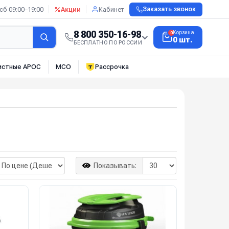
сб 09:00–19:00
Акции
Кабинет
Заказать звонок
8 800 350-16-98
Корзина
0
0 шт.
БЕСПЛАТНО ПО РОССИИ
истные АРОС
МСО
Рассрочка
Показывать: