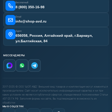
Отзывы наших клиентов
Бесплатный
Карта сайта
8 (800) 350-16-98
Email
info@shop-avd.ru
Адрес
656058, Россия, Алтайский край, г.Барнаул,
ул.Балтийская, 84
МЕССЕНДЖЕРЫ
2017-2025 © ООО "ШОП АВД". Внешний вид товаров и комплектация могут изменяться
производителем. Сайт носит исключительно информационный характер и ни при
каких условиях не является публичной офертой, определяемой положениями Статьи
437 (2) ГК РФ. Заполняя формы на сайте, Вы подтверждаете возможность их
обработки.
МЫ В СОЦСЕТЯХ