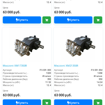
Масса (кг)
12.4
Масса (кг)
12.4
Цена
Цена
63 000 руб.
63 000 руб.
Купить
Купить
Mazzoni XM17350R
Mazzoni XM21350R
Артикул
P3.031.003
Артикул
P3.031.004
Производительность (л/ч)
1020
Производительность (л/ч)
1260
Страна-производитель
Италия
Страна-производитель
Италия
Рабочее давление (бар)
350
Рабочее давление (бар)
350
Мощность (кВт)
11.52
Мощность (кВт)
14.24
Масса (кг)
12.4
Масса (кг)
12.4
Цена
Цена
63 000 руб.
63 000 руб.
Купить
Купить