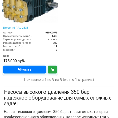
Bertolini RAL 2535
Артикул
081000973
Производительность (л/ч)
1480
Страна-производитель
Италия
Рабочее давление (бар)
350
Мощность (кВт)
11
Масса (кг)
19
Цена
173 000 руб.
Купить
Показано с 1 по 9 из 9 (всего 1 страниц)
Насосы высокого давления 350 бар –
надежное оборудование для самых сложных
задач
Насосы высокого давления 350 бар относятся к категории
профессионального оборудования, которое используется в