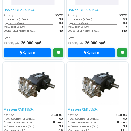
Помпа ST2335-N24
Помпа ST1535-N24
Артикул
ST-733
Артикул
ST-732
Поток воды (л/час)
1380
Поток воды (л/час)
900
Давление (бар)
350
Давление (бар)
350
Мощность (кВт)
15
Мощность (кВт)
9
Обороты двигателя (об/мин)
1450
Обороты двигателя (об/мин)
1450
Цена
Цена
36 000 руб.
36 000 руб.
39 000 руб.
39 000 руб.
Купить
Купить
Mazzoni XM11350R
Mazzoni XM15350R
Артикул
P3.031.001
Артикул
P3.031.002
Производительность (л/ч)
660
Производительность (л/ч)
900
Страна-производитель
Италия
Страна-производитель
Италия
Рабочее давление (бар)
350
Рабочее давление (бар)
350
Мощность (кВт)
7.46
Мощность (кВт)
10.17