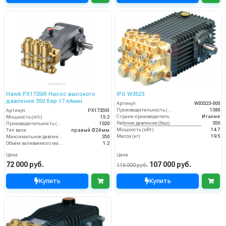
Hawk PX1735IR Насос высокого
IPG W3523
давления 350 бар 17 л/мин
Артикул
W03523-000
Производительность (л/ч)
1380
Артикул
PX1735IR
Страна-производитель
Италия
Мощность (л/с)
15.2
Рабочее давление (бар)
350
Производительность (л/ч)
1020
Мощность (кВт)
14.7
Тип вала
правый Ø24 мм
Масса (кг)
19.5
Максимальное давление воды (бар)
350
Объём заливаемого масла (л)
1.2
Цена
Цена
72 000 руб.
107 000 руб.
116 000 руб.
Купить
Купить