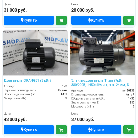
Цена
Цена
31 000 руб.
28 000 руб.
Купить
Купить
Двигатель ORANGE1 (3 кВт)
Электродвигатель Titan (7кВт,
380/220В, 1450об/мин, п.в. 24мм, Dфл
Артикул
3142
87/61мм, H112L)
Страна-производитель
Китай
Артикул
my.20839
Обороты двигателя (об/мин)
1450
Страна-производитель
Китай
Мощность (кВт)
3
Обороты двигателя (об/мин)
1450
Электропитание (В)
380
Мощность (кВт)
7
Цена
Цена
43 000 руб.
37 000 руб.
Купить
Купить