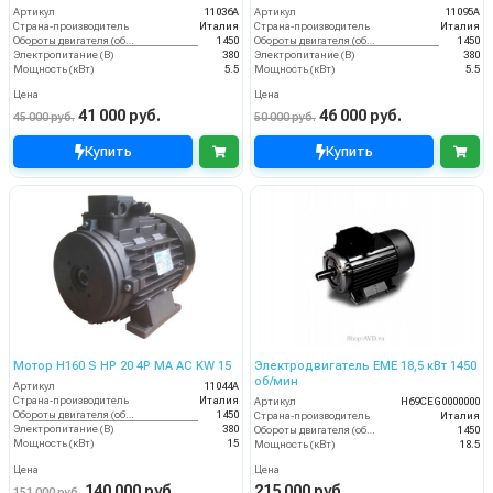
Артикул
11036A
Артикул
11095A
Страна-производитель
Италия
Страна-производитель
Италия
Обороты двигателя (об/мин)
1450
Обороты двигателя (об/мин)
1450
Электропитание (В)
380
Электропитание (В)
380
Мощность (кВт)
5.5
Мощность (кВт)
5.5
Цена
Цена
41 000 руб.
46 000 руб.
45 000 руб.
50 000 руб.
Купить
Купить
Мотор H160 S HP 20 4P MA AC KW 15
Электродвигатель EME 18,5 кВт 1450
об/мин
Артикул
11044A
Страна-производитель
Италия
Артикул
H69CEG0000000
Обороты двигателя (об/мин)
1450
Страна-производитель
Италия
Электропитание (В)
380
Обороты двигателя (об/мин)
1450
Мощность (кВт)
15
Мощность (кВт)
18.5
Цена
Цена
140 000 руб.
215 000 руб.
151 000 руб.