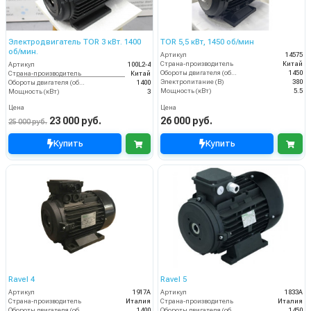
Электродвигатель TOR 3 кВт. 1400
TOR 5,5 кВт, 1450 об/мин
об/мин.
Артикул
14575
Страна-производитель
Китай
Артикул
100L2-4
Обороты двигателя (об/мин)
1450
Страна-производитель
Китай
Электропитание (В)
380
Обороты двигателя (об/мин)
1400
Мощность (кВт)
5.5
Мощность (кВт)
3
Цена
Цена
23 000 руб.
26 000 руб.
25 000 руб.
Купить
Купить
Ravel 4
Ravel 5
Артикул
1917А
Артикул
1833А
Страна-производитель
Италия
Страна-производитель
Италия
Обороты двигателя (об/мин)
1400
Обороты двигателя (об/мин)
1450