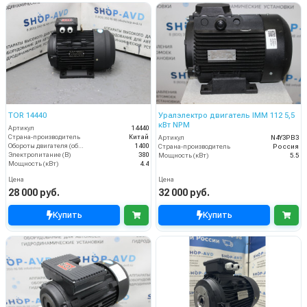
TOR 14440
Уралэлектро двигатель IMM 112 5,5
кВт NPM
Артикул
14440
Страна-производитель
Китай
Артикул
N4Y3PB3
Обороты двигателя (об/мин)
1400
Страна-производитель
Россия
Электропитание (В)
380
Мощность (кВт)
5.5
Мощность (кВт)
4.4
Цена
Цена
28 000 руб.
32 000 руб.
Купить
Купить