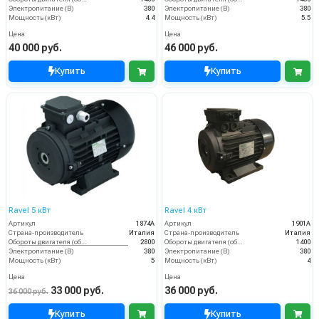
Электропитание (В)
380
Электропитание (В)
380
Мощность (кВт)
4.4
Мощность (кВт)
5.5
Цена
Цена
40 000 руб.
46 000 руб.
Купить
Купить
Ravel 5 кВт
Ravel 4 кВт
Артикул
1874А
Артикул
1901А
Страна-производитель
Италия
Страна-производитель
Италия
Обороты двигателя (об/мин)
2800
Обороты двигателя (об/мин)
1400
Электропитание (В)
380
Электропитание (В)
380
Мощность (кВт)
5
Мощность (кВт)
4
Цена
Цена
33 000 руб.
36 000 руб.
36 000 руб.
Купить
Купить