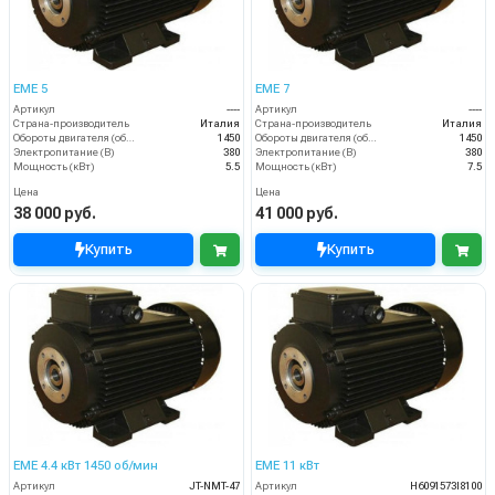
EME 5
EME 7
Артикул
----
Артикул
----
Страна-производитель
Италия
Страна-производитель
Италия
Обороты двигателя (об/мин)
1450
Обороты двигателя (об/мин)
1450
Электропитание (В)
380
Электропитание (В)
380
Мощность (кВт)
5.5
Мощность (кВт)
7.5
Цена
Цена
38 000 руб.
41 000 руб.
Купить
Купить
EME 4.4 кВт 1450 об/мин
EME 11 кВт
Артикул
JT-NMT-47
Артикул
H6091573I8100