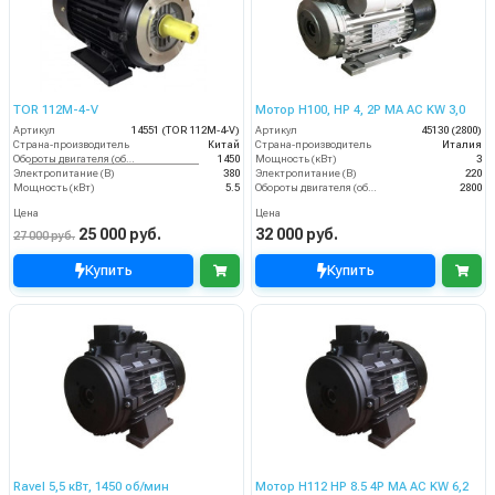
TOR 112M-4-V
Мотор H100, HP 4, 2P MA AC KW 3,0
Артикул
14551 (TOR 112M-4-V)
Артикул
45130 (2800)
Страна-производитель
Китай
Страна-производитель
Италия
Обороты двигателя (об/мин)
1450
Мощность (кВт)
3
Электропитание (В)
380
Электропитание (В)
220
Мощность (кВт)
5.5
Обороты двигателя (об/мин)
2800
Цена
Цена
25 000 руб.
32 000 руб.
27 000 руб.
Купить
Купить
Ravel 5,5 кВт, 1450 об/мин
Мотор H112 HP 8.5 4P MA AC KW 6,2