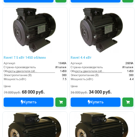
Ravel 7.5 кВт 1450 об/мин
Ravel 4.4 кВт
Артикул
1846A
Артикул
2609A
Страна-производитель
Италия
Страна-производитель
Италия
Обороты двигателя (об/мин)
1450
Обороты двигателя (об/мин)
1450
Электропитание (В)
380
Электропитание (В)
380
Мощность (кВт)
7.5
Мощность (кВт)
4.4
Цена
Цена
68 000 руб.
34 000 руб.
74 000 руб.
36 000 руб.
Купить
Купить