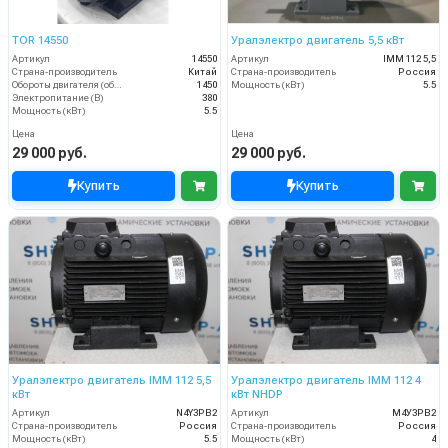
TOR 14550
Уралэлектро двигатель 5,5 кВт
Артикул
14550
Артикул
IMM 112 5,5
Страна-производитель
Китай
Страна-производитель
Россия
Обороты двигателя (об/мин)
1450
Мощность (кВт)
5.5
Электропитание (В)
380
Мощность (кВт)
5.5
Цена
Цена
29 000 руб.
29 000 руб.
Купить
Купить
Уралэлектро двигатель IMM 112 5,5
Уралэлектро двигатель IMM 112 4
кВт
кВт NHDP
Артикул
N4Y3PB2
Артикул
М4У3PB2
Страна-производитель
Россия
Страна-производитель
Россия
Мощность (кВт)
5.5
Мощность (кВт)
4