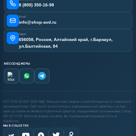
Карта сайта
8 (800) 350-16-98
Email
info@shop-avd.ru
Адрес
656058, Россия, Алтайский край, г.Барнаул,
ул.Балтийская, 84
МЕССЕНДЖЕРЫ
2017-2025 © ООО "ШОП АВД". Внешний вид товаров и комплектация могут изменяться
производителем. Сайт носит исключительно информационный характер и ни при
каких условиях не является публичной офертой, определяемой положениями Статьи
437 (2) ГК РФ. Заполняя формы на сайте, Вы подтверждаете возможность их
обработки.
МЫ В СОЦСЕТЯХ