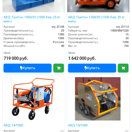
АВД Тритон 1000/23 (1000 бар 23 л/
АВД Тритон 1500/20 (1500 бар 20 л/
мин)
мин)
Артикул
my.21108
Артикул
my.21114
Производительность (л/мин)
23
Габариты, мм
1650/950/1220
Производительность (л/ч)
1380
Длина шланга (м)
15
Давление (бар)
1000
Производительность (л/мин)
20
Страна-производитель
Россия
Производительность (л/ч)
1200
Мощность (кВт)
60
Вес, кг
720
Цена
Цена
719 000 руб.
1 642 000 руб.
Купить
Купить
АВД 14/1000
АВД 15/1000
Артикул
----
Артикул
----