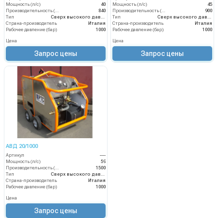
Мощность (л/с)
40
Мощность (л/с)
45
Производительность (л/ч)
840
Производительность (л/ч)
900
Тип
Сверх высокого давления
Тип
Сверх высокого давления
Страна-производитель
Италия
Страна-производитель
Италия
Рабочее давление (бар)
1000
Рабочее давление (бар)
1000
Цена
Цена
Запрос цены
Запрос цены
АВД 20/1000
Артикул
----
Мощность (л/с)
59
Производительность (л/ч)
1500
Тип
Сверх высокого давления
Страна-производитель
Италия
Рабочее давление (бар)
1000
Цена
Запрос цены