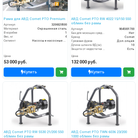
Рама для АВД Comet PTO Premium
АВД Comet PTO RW 4022 15/150 550
об/мин без рамы
Артикул
3206029500
Материал
Окрашенная сталь
Артикул
9045001700
В коробке
1
Бак для моющих средств
Нет
Вес, кг
6
Бренд
Comet
Сегмент
Насосы и насосные станции
Грязевая фреза
Доп.опция
Длина шланга ВД (м)
10
Защита от недостатка масла
Есть
Цена
Цена
53 000 руб.
132 000 руб.
Купить
Купить
АВД Comet PTO RW 5530 21/200 550
АВД Comet PTO TWN 6036 23/200
об/мин без рамы
1000 об/мин без рамы