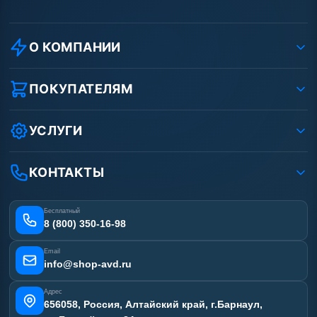
О КОМПАНИИ
О компании
Реквизиты ООО «Шоп АВД»
ПОКУПАТЕЛЯМ
Защита данных клиента
Как заказать?
Условия соглашения
Оплата
УСЛУГИ
Вакансии
Доставка
Ремонт АВД
Рассрочка
Гарантия
Сертификаты
КОНТАКТЫ
Статьи
Лизинг
Наши работы
Получить скидку
Отзывы наших клиентов
Бесплатный
Карта сайта
8 (800) 350-16-98
Email
info@shop-avd.ru
Адрес
656058, Россия, Алтайский край, г.Барнаул,