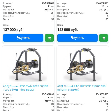
Артикул
9045001600
Артикул
9045000800
By-pass
Есть
By-pass
Есть
Материал
Латунь
Материал
Латунь
Производительность (л/мин)
21
Производительность (л/мин)
23
В коробке
6
В коробке
6
Вес, кг
50
Вес, кг
50
Цена
Цена
137 000 руб.
148 000 руб.
Купить
Купить
АВД Comet PTO TWN 8025 30/170
АВД Comet PTO RW 5530 21/200 550
1000 об/мин без рамы
об/мин с рамой
Артикул
9045001000
Артикул
9045001400
By-pass
Есть
By-pass
Есть
Материал
Латунь
Материал
Латунь
Производительность (л/мин)
30
Производительность (л/мин)
21
В коробке
6
В коробке
6
Вес, кг
50
Вес, кг
55