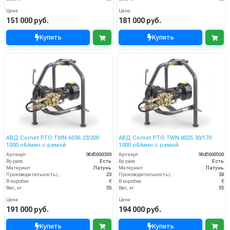
Цена
Цена
151 000 руб.
181 000 руб.
Купить
Купить
АВД Comet PTO TWN 6036 23/200
АВД Comet PTO TWN 8025 30/170
1000 об/мин с рамой
1000 об/мин с рамой
Артикул
9045000300
Артикул
9045000500
By-pass
Есть
By-pass
Есть
Материал
Латунь
Материал
Латунь
Производительность (л/мин)
23
Производительность (л/мин)
30
В коробке
6
В коробке
6
Вес, кг
55
Вес, кг
55
Цена
Цена
191 000 руб.
194 000 руб.
Купить
Купить