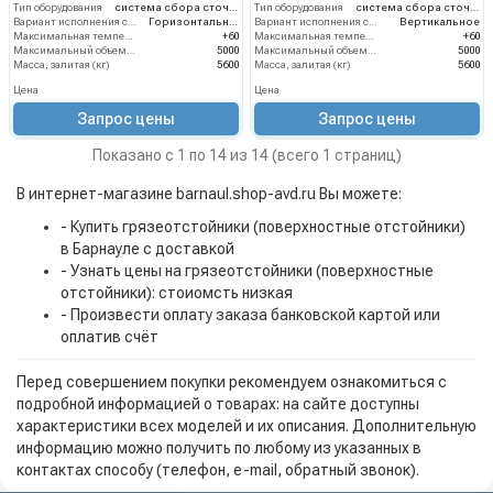
Тип оборудования
система сбора сточных вод
Тип оборудования
система сбора сточных вод
Вариант исполнения сооружения
Горизонтальное
Вариант исполнения сооружения
Вертикальное
Максимальная температура жидкости (°C)
+60
Максимальная температура жидкости (°C)
+60
Максимальный объем (л)
5000
Максимальный объем (л)
5000
Масса, залитая (кг)
5600
Масса, залитая (кг)
5600
Цена
Цена
Запрос цены
Запрос цены
Показано с 1 по 14 из 14 (всего 1 страниц)
В интернет-магазине barnaul.shop-avd.ru Вы можете:
- Купить грязеотстойники (поверхностные отстойники)
в Барнауле с доставкой
- Узнать цены на грязеотстойники (поверхностные
отстойники): стоиомсть низкая
- Произвести оплату заказа банковской картой или
оплатив счёт
Перед совершением покупки рекомендуем ознакомиться с
подробной информацией о товарах: на сайте доступны
характеристики всех моделей и их описания. Дополнительную
информацию можно получить по любому из указанных в
контактах способу (телефон, e-mail, обратный звонок).