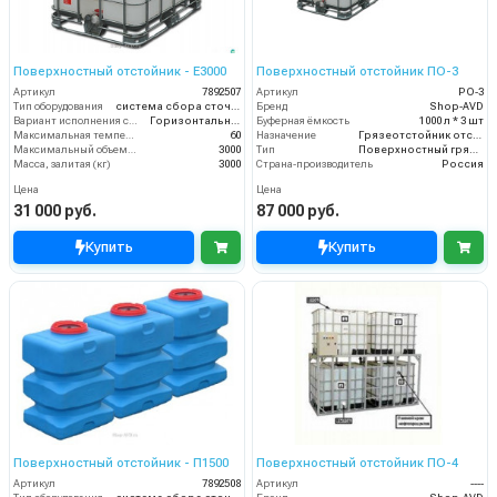
Поверхностный отстойник - Е3000
Поверхностный отстойник ПО-3
Артикул
7892507
Артикул
PO-3
Тип оборудования
система сбора сточных вод
Бренд
Shop-AVD
Вариант исполнения сооружения
Горизонтальное
Буферная ёмкость
1000 л * 3 шт
Максимальная температура жидкости (°C)
60
Назначение
Грязеотстойник отстойник для автомойки
Максимальный объем (л)
3000
Тип
Поверхностный грязеотстойник отстойник
Масса, залитая (кг)
3000
Страна-производитель
Россия
Цена
Цена
31 000 руб.
87 000 руб.
Купить
Купить
Поверхностный отстойник - П1500
Поверхностный отстойник ПО-4
Артикул
7892508
Артикул
----