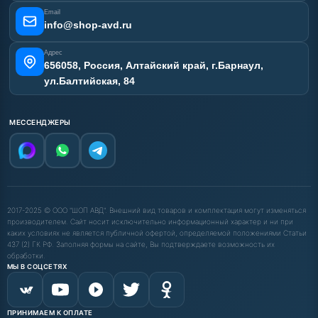
Email
info@shop-avd.ru
Адрес
656058, Россия, Алтайский край, г.Барнаул,
ул.Балтийская, 84
МЕССЕНДЖЕРЫ
2017-2025 © ООО "ШОП АВД". Внешний вид товаров и комплектация могут изменяться
производителем. Сайт носит исключительно информационный характер и ни при
каких условиях не является публичной офертой, определяемой положениями Статьи
437 (2) ГК РФ. Заполняя формы на сайте, Вы подтверждаете возможность их
обработки.
МЫ В СОЦСЕТЯХ
ПРИНИМАЕМ К ОПЛАТЕ