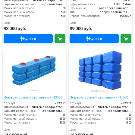
Тип оборудования
система сбора сточных вод
Бренд
Shop-AVD
Вариант исполнения сооружения
Горизонтальное
Буферная ёмкость
1000 л * 4 шт
Максимальная температура жидкости (°C)
60
Назначение
Грязеотстойник отстойник для автомойки
Максимальный объем (л)
1500
Тип
Поверхностный грязеотстойник отстойник
Масса, залитая (кг)
1500
Страна-производитель
Россия
Цена
Цена
98 000 руб.
99 000 руб.
Купить
Купить
Поверхностный отстойник - П3000
Поверхностный отстойник - П4000
Артикул
7892509
Артикул
7896826
Тип оборудования
система сбора сточных вод
Тип оборудования
система сбора сточных вод
Вариант исполнения сооружения
Горизонтальное
Вариант исполнения сооружения
Горизонтальное
Максимальная температура жидкости (°C)
60
Максимальная температура жидкости (°C)
60
Максимальный объем (л)
3000
Максимальный объем (л)
4000
Масса, залитая (кг)
3000
Масса, залитая (кг)
4160
Цена
Цена