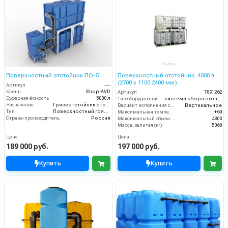
Поверхностный отстойник ПО-5
Поверхностный отстойник, 4000 л
(2700 х 1100 2400 мм)
Артикул
----
Бренд
Shop-AVD
Артикул
7891262
Буферная ёмкость
5000 л
Тип оборудования
система сбора сточных вод
Назначение
Грязеотстойник отстойник для автомойки
Вариант исполнения сооружения
Вертикальное
Тип
Поверхностный грязеотстойник отстойник
Максимальная температура жидкости (°C)
+60
Страна-производитель
Россия
Максимальный объем (л)
4800
Масса, залитая (кг)
5060
Цена
Цена
189 000 руб.
197 000 руб.
Купить
Купить