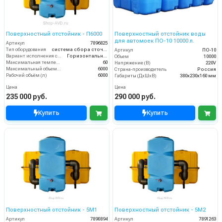
Поверхностный отстойник - П6000
Поверхностный отстойник воды
для автомоек ПО-10 10000 л.
Артикул
7896825
Тип оборудования
система сбора сточных вод
Артикул
ПО-10
Вариант исполнения сооружения
Горизонтальное
Объем
10000
Максимальная температура жидкости (°C)
60
Напряжение (В)
220V
Максимальный объем (л)
6000
Страна-производитель
Россия
Рабочий объём (л)
6000
Габариты (ДхШхВ)
380х230х160 мм
Цена
Цена
235 000 руб.
290 000 руб.
Купить
Купить
Поверхностный отстойник - 5М1
Поверхностный отстойник - 5М2
Артикул
7890894
Артикул
7891263