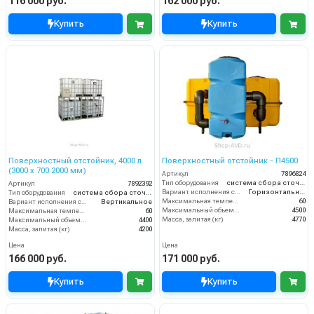
116 000 руб.
162 000 руб.
Купить
Купить
Поверхностный отстойник, 4000 л
Поверхностный отстойник - П4500
(3000 х 700 2000 мм)
Артикул
7896824
Тип оборудования
система сбора сточных вод
Артикул
7892392
Вариант исполнения сооружения
Горизонтальное
Тип оборудования
система сбора сточных вод
Максимальная температура жидкости (°C)
60
Вариант исполнения сооружения
Вертикальное
Максимальный объем (л)
4500
Максимальная температура жидкости (°C)
60
Масса, залитая (кг)
4770
Максимальный объем (л)
4400
Масса, залитая (кг)
4200
Цена
Цена
166 000 руб.
171 000 руб.
Купить
Купить