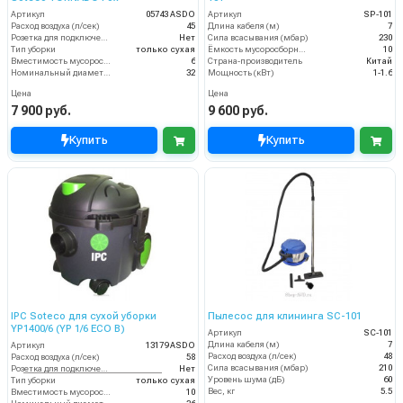
Артикул
05743 ASDO
Артикул
SP-101
Расход воздуха (л/сек)
45
Длина кабеля (м)
7
Розетка для подключения инструмента
Нет
Сила всасывания (мбар)
230
Тип уборки
только сухая
Ёмкость мусоросборника (л)
10
Вместимость мусоросборника (л)
6
Страна-производитель
Китай
Номинальный диаметр принадлежностей (мм)
32
Мощность (кВт)
1-1.6
Цена
Цена
7 900 руб.
9 600 руб.
Купить
Купить
IPC Soteco для сухой уборки
Пылесос для клининга SC-101
YP1400/6 (YP 1/6 ECO B)
Артикул
SC-101
Длина кабеля (м)
7
Артикул
13179 ASDO
Расход воздуха (л/сек)
48
Расход воздуха (л/сек)
58
Сила всасывания (мбар)
210
Розетка для подключения инструмента
Нет
Уровень шума (дБ)
60
Тип уборки
только сухая
Вес, кг
5.5
Вместимость мусоросборника (л)
10