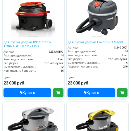
для сухой уборки IPC Soteco
для сухой уборки Lavor PRO Silent
TORNADO LP 1/12 ECO
Артикул
8.246.0001
Расход воздуха (л/сек)
44
Артикул
13233 ASDO
Розетка для подключения инструмента
Нет
Расход воздуха (л/сек)
44
Тип уборки
только сухая
Розетка для подключения инструмента
Нет
Вместимость мусоросборника (л)
9
Тип уборки
только сухая
Разрежение / сила всасывания (мбар)
240
Вместимость мусоросборника (л)
12
Номинальный диаметр принадлежностей (мм)
36
Цена
Цена
23 000 руб.
23 000 руб.
Купить
Купить