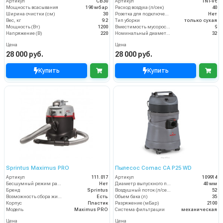
Артикул
CB30
Артикул
TNT-V6
Мощность всасывания
190 мбар
Расход воздуха (л/сек)
40
Ширина очистки (см)
30
Розетка для подключения инструмента
Нет
Вес, кг
9.2
Тип уборки
только сухая
Мощность (Вт)
1200
Вместимость мусоросборника (л)
9
Напряжение (В)
220
Номинальный диаметр принадлежностей (мм)
32
Цена
Цена
28 000 руб.
28 000 руб.
Купить
Купить
Sprintus Maximus PRO
Пылесос Comac CA P25 WD
Артикул
111.017
Артикул
109914
Бесшумный режим работы
Нет
Диаметр выпускного патрубка, мм
40 мм
Бренд
Sprintus
Воздушный поток (л/сек)
52
Возможность сбора жидкой грязи
Есть
Объем бака (л)
35
Корпус
Пластик
Разряжение (мБар)
2100
Модель
Maximus PRO
Система фильтрации
механическая
Цена
Цена