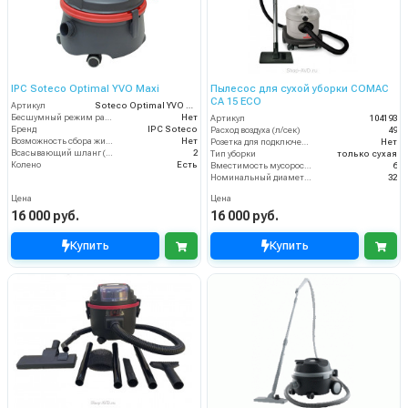
IPC Soteco Optimal YVO Maxi
Пылесос для сухой уборки COMAC
CA 15 ECO
Артикул
Soteco Optimal YVO Maxi
Бесшумный режим работы
Нет
Артикул
104193
Бренд
IPC Soteco
Расход воздуха (л/сек)
49
Возможность сбора жидкой грязи
Нет
Розетка для подключения инструмента
Нет
Всасывающий шланг (м)
2
Тип уборки
только сухая
Колено
Есть
Вместимость мусоросборника (л)
6
Номинальный диаметр принадлежностей (мм)
32
Цена
Цена
16 000 руб.
16 000 руб.
Купить
Купить