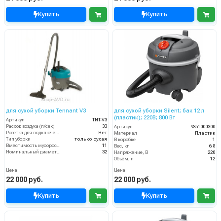
Купить
Купить
для сухой уборки Tennant V3
для сухой уборки Silent; бак 12 л
(пластик); 220В; 800 Вт
Артикул
TNT-V3
Расход воздуха (л/сек)
33
Артикул
9351000300
Розетка для подключения инструмента
Нет
Материал
Пластик
Тип уборки
только сухая
В коробке
1
Вместимость мусоросборника (л)
11
Вес, кг
6.8
Номинальный диаметр принадлежностей (мм)
32
Напряжение, В
220
Объём, л
12
Цена
Цена
22 000 руб.
22 000 руб.
Купить
Купить