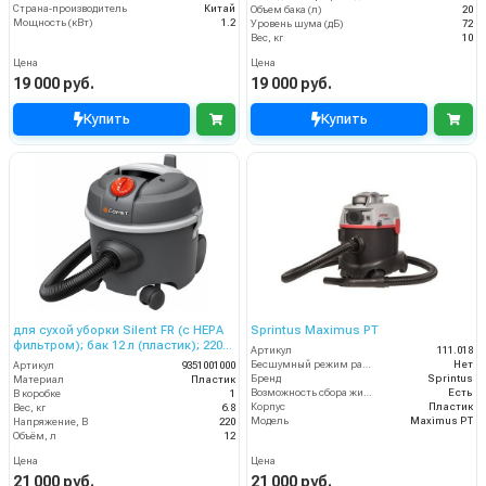
Страна-производитель
Китай
Объем бака (л)
20
Мощность (кВт)
1.2
Уровень шума (дБ)
72
Вес, кг
10
Цена
Цена
19 000 руб.
19 000 руб.
Купить
Купить
для сухой уборки Silent FR (с HEPA
Sprintus Maximus PT
фильтром); бак 12 л (пластик); 220
Артикул
111.018
В; 800 Вт
Бесшумный режим работы
Нет
Артикул
9351001000
Бренд
Sprintus
Материал
Пластик
Возможность сбора жидкой грязи
Есть
В коробке
1
Корпус
Пластик
Вес, кг
6.8
Модель
Maximus PT
Напряжение, В
220
Объём, л
12
Цена
Цена
21 000 руб.
21 000 руб.