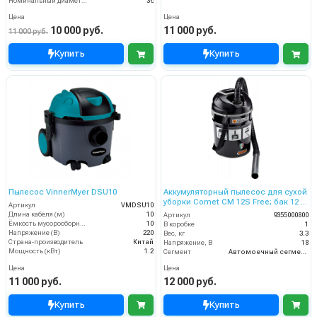
Номинальный диаметр принадлежностей (мм)
36
Цена
Цена
10 000 руб.
11 000 руб.
11 000 руб.
Купить
Купить
Пылесос VinnerMyer DSU10
Аккумуляторный пылесос для сухой
уборки Comet CM 12S Free; бак 12 л
Артикул
VMDSU10
(сталь); 18 В, 2,2 Ач
Длина кабеля (м)
10
Артикул
9355000800
Ёмкость мусоросборника (л)
10
В коробке
1
Напряжение (В)
220
Вес, кг
3.3
Страна-производитель
Китай
Напряжение, В
18
Мощность (кВт)
1.2
Сегмент
Автомоечный сегмент
Цена
Цена
11 000 руб.
12 000 руб.
Купить
Купить