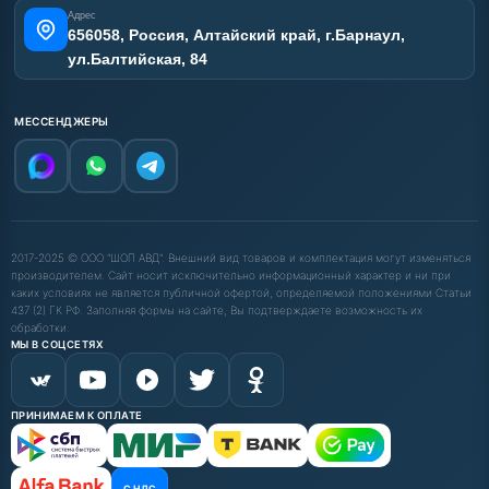
Адрес
656058, Россия, Алтайский край, г.Барнаул,
ул.Балтийская, 84
МЕССЕНДЖЕРЫ
2017-2025 © ООО "ШОП АВД". Внешний вид товаров и комплектация могут изменяться
производителем. Сайт носит исключительно информационный характер и ни при
каких условиях не является публичной офертой, определяемой положениями Статьи
437 (2) ГК РФ. Заполняя формы на сайте, Вы подтверждаете возможность их
обработки.
МЫ В СОЦСЕТЯХ
ПРИНИМАЕМ К ОПЛАТЕ
С НДС