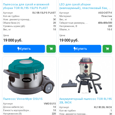
Пылесосы для сухой и влажной
LEO для сухой уборки
уборки TOR RL195-15LPS PLAST
(малошумный), пластиковый бак, 1
турб, 10 л.
Артикул
RL195-15LPS PLAST
Артикул
ASDO07716
Кол-во турбин
1
Материал
Пластик
Ном. диаметр принадлежностей
36
Вес, кг
9
Объем бака (л)
20
Габаритные размеры, мм
400х400х500
Уровень шума (дБ)
72
Напряжение, В
220
Вес, кг
10
Объём, л
10.6
Цена
Цена
19 000 руб.
19 000 руб.
Купить
Купить
Пылесос VinnerMyer DSU15
Аккумуляторный пылесос TOR RL195
20L INOX
Артикул
VMDSU15
Длина кабеля (м)
10
Артикул
RL195 20L INOX
Ёмкость мусоросборника (л)
10
Кол-во турбин
1
Напряжение (В)
220
Ном. диаметр принадлежностей
36