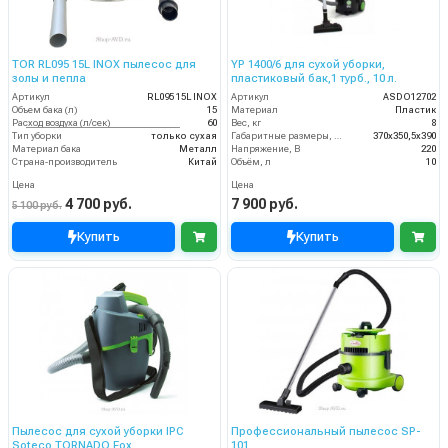
TOR RL095 15L INOX пылесос для
YP 1400/6 для сухой уборки,
золы и пепла
пластиковый бак,1 турб., 10 л.
Артикул
RL095 15L INOX
Артикул
ASDO12702
Объем бака (л)
15
Материал
Пластик
Расход воздуха (л/сек)
60
Вес, кг
8
Тип уборки
только сухая
Габаритные размеры, мм
370х350,5х390
Материал бака
Металл
Напряжение, В
220
Страна-производитель
Китай
Объём, л
10
Цена
Цена
4 700 руб.
7 900 руб.
5 100 руб.
Купить
Купить
Пылесос для сухой уборки IPC
Профессиональный пылесос SP-
Soteco TORNADO Fox
101