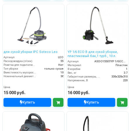
для сухой уборки IPC Soteco Leo
YP 1/6 ECO B для сухой уборки,
пластиковый бак,1 турб., 10 л.
Артикул
LEO
Расход воздуха (л/сек)
55
Артикул
ASDO15507/YP 1/6 ECO B
Розетка для подключения инструмента
Нет
Материал
Пластик
Тип уборки
только сухая
В коробке
1
Вместимость мусоросборника (л)
10
Вес, кг
3.7
Номинальный диаметр принадлежностей (мм)
36
Габаритные размеры, мм
330х320х310
Напряжение, В
220
Цена
Цена
15 000 руб.
16 000 руб.
Купить
Купить