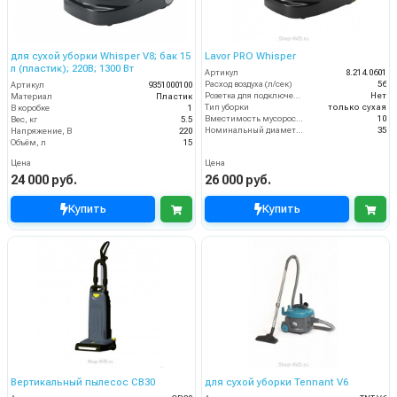
для сухой уборки Whisper V8; бак 15
Lavor PRO Whisper
л (пластик); 220В; 1300 Вт
Артикул
8.214.0601
Расход воздуха (л/сек)
56
Артикул
9351000100
Розетка для подключения инструмента
Нет
Материал
Пластик
Тип уборки
только сухая
В коробке
1
Вместимость мусоросборника (л)
10
Вес, кг
5.5
Номинальный диаметр принадлежностей (мм)
35
Напряжение, В
220
Объём, л
15
Цена
Цена
24 000 руб.
26 000 руб.
Купить
Купить
Вертикальный пылесос CB30
для сухой уборки Tennant V6