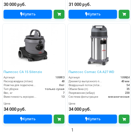
30 000 руб.
31 000 руб.
Купить
Купить
Пылесос CA 15 Silenzio
Пылесос Comac CA A27 WD
Артикул
109913
Артикул
109924
Расход воздуха (л/сек)
40
Диаметр выпускного патрубка, мм
40 мм
Розетка для подключения инструмента
Нет
Воздушный поток (л/сек)
54
Тип уборки
только сухая
Объем бака (л)
35
Вес, кг
7
Разряжение (мБар)
230
Вместимость мусоросборника (л)
13
Система фильтрации
механическая
Цена
Цена
34 000 руб.
34 000 руб.
Купить
Купить
1