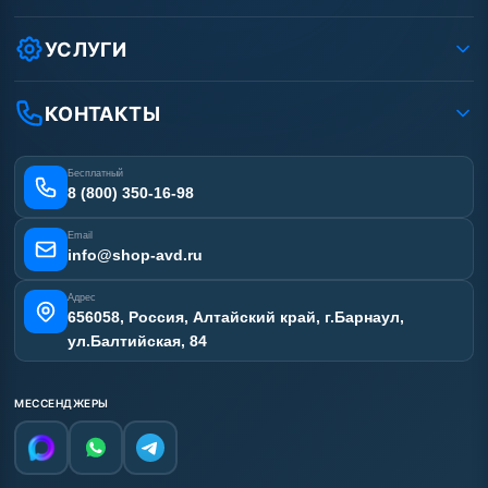
Защита данных клиента
Как заказать?
Условия соглашения
Оплата
УСЛУГИ
Вакансии
Доставка
Ремонт АВД
Рассрочка
Гарантия
Сертификаты
КОНТАКТЫ
Статьи
Лизинг
Наши работы
Получить скидку
Отзывы наших клиентов
Бесплатный
Карта сайта
8 (800) 350-16-98
Email
info@shop-avd.ru
Адрес
656058, Россия, Алтайский край, г.Барнаул,
ул.Балтийская, 84
МЕССЕНДЖЕРЫ