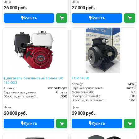
Цена
Цена
26 000 руб.
27 000 руб.
Купить
Купить
Двигатель бензиновый Honda GX
TOR 14550
160 QX3
Артикул
14550
Страна-производитель
Китай
Артикул
GX160H2-QX3
Мощность (кВт)
5.5
Страна-производитель
Япония
Электропитание (В)
380
Обороты двигателя (об/мин)
3600
Обороты двигателя (об/мин)
1450
Цена
Цена
28 000 руб.
29 000 руб.
Купить
Купить