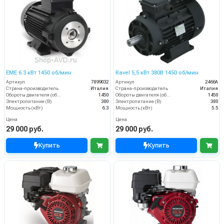
EME 6.3 кВт 1450 об/мин
Ravel 5,5 кВт 380B 1450 об/мин
Артикул
7899032
Артикул
2466A
Страна-производитель
Италия
Страна-производитель
Италия
Обороты двигателя (об/мин)
1450
Обороты двигателя (об/мин)
1450
Электропитание (В)
380
Электропитание (В)
380
Мощность (кВт)
6.3
Мощность (кВт)
5.5
Цена
Цена
29 000 руб.
29 000 руб.
Купить
Купить