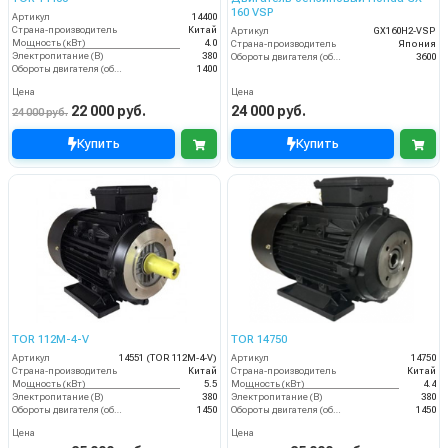
160 VSP
Артикул
14400
Страна-производитель
Китай
Артикул
GX160H2-VSP
Мощность (кВт)
4.0
Страна-производитель
Япония
Электропитание (В)
380
Обороты двигателя (об/мин)
3600
Обороты двигателя (об/мин)
1400
Цена
Цена
22 000 руб.
24 000 руб.
24 000 руб.
Купить
Купить
TOR 112M-4-V
TOR 14750
Артикул
14551 (TOR 112M-4-V)
Артикул
14750
Страна-производитель
Китай
Страна-производитель
Китай
Мощность (кВт)
5.5
Мощность (кВт)
4.4
Электропитание (В)
380
Электропитание (В)
380
Обороты двигателя (об/мин)
1450
Обороты двигателя (об/мин)
1450
Цена
Цена