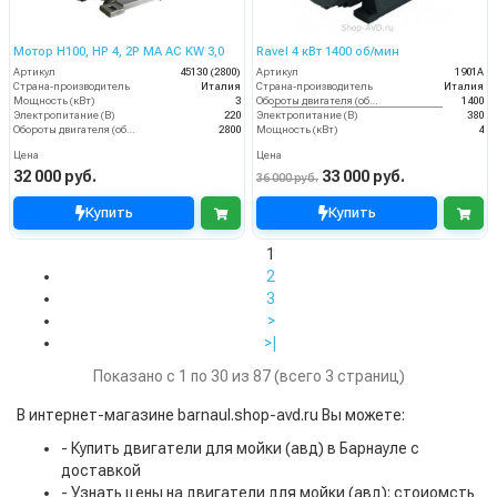
Мотор H100, HP 4, 2P MA AC KW 3,0
Ravel 4 кВт 1400 об/мин
Артикул
45130 (2800)
Артикул
1901A
Страна-производитель
Италия
Страна-производитель
Италия
Мощность (кВт)
3
Обороты двигателя (об/мин)
1400
Электропитание (В)
220
Электропитание (В)
380
Обороты двигателя (об/мин)
2800
Мощность (кВт)
4
Цена
Цена
32 000 руб.
33 000 руб.
36 000 руб.
Купить
Купить
1
2
3
>
>|
Показано с 1 по 30 из 87 (всего 3 страниц)
В интернет-магазине barnaul.shop-avd.ru Вы можете:
- Купить двигатели для мойки (авд) в Барнауле с
доставкой
- Узнать цены на двигатели для мойки (авд): стоиомсть