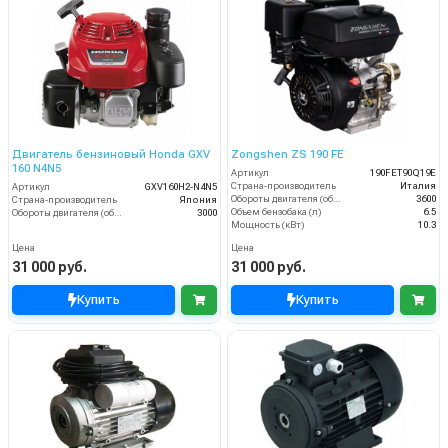
Двигатель бензиновый Honda GXV
Zongshen ZS 190 FE
160 N4N5
Артикул
190FET90Q19E
Страна-производитель
Италия
Артикул
GXV160H2-N4N5
Обороты двигателя (об/мин)
3600
Страна-производитель
Япония
Объем бензобака (л)
6.5
Обороты двигателя (об/мин)
3000
Мощность (кВт)
10.3
Цена
Цена
31 000 руб.
31 000 руб.
Купить
Купить