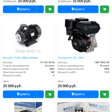
25 000 руб.
25 000 руб.
27 000 руб.
27 000 руб.
Купить
Купить
Nicolini 4 кВт 2850 об/мин
Zongshen ZS 190 F
Артикул
FO-HD-63-44
Артикул
190FT90Q190
Страна-производитель
Италия
Страна-производитель
Италия
Обороты двигателя (об/мин)
2850
Обороты двигателя (об/мин)
3600
Электропитание (В)
380
Мощность (кВт)
10.3
Мощность (кВт)
4
Цена
Цена
25 000 руб.
25 000 руб.
Купить
Купить