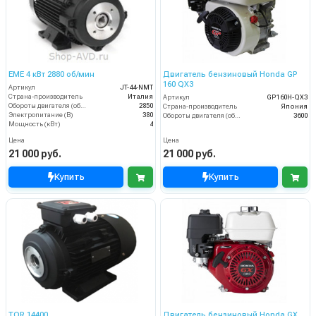
EME 4 кВт 2880 об/мин
Двигатель бензиновый Honda GP
160 QX3
Артикул
JT-44-NMT
Страна-производитель
Италия
Артикул
GP160H-QX3
Обороты двигателя (об/мин)
2850
Страна-производитель
Япония
Электропитание (В)
380
Обороты двигателя (об/мин)
3600
Мощность (кВт)
4
Цена
Цена
21 000 руб.
21 000 руб.
Купить
Купить
TOR 14400
Двигатель бензиновый Honda GX