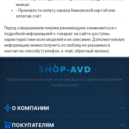
низкая
- Произвести оплату заказа банковской картой или
оплатив счёт
Перед совершением покупки рекомендуем ознакомиться с
подробной информацией о товарах: на сайте доступны
характеристики всех моделей и их описания. Дополнительную
информацию можно получить по любому из указанных в
контактах способу (телефон, e-mail, обратный звонок).
Всё для клининга и автомоек: установки высокого давления и уборочная
техника под ключ.
О КОМПАНИИ
О компании
Реквизиты ООО «Шоп АВД»
ПОКУПАТЕЛЯМ