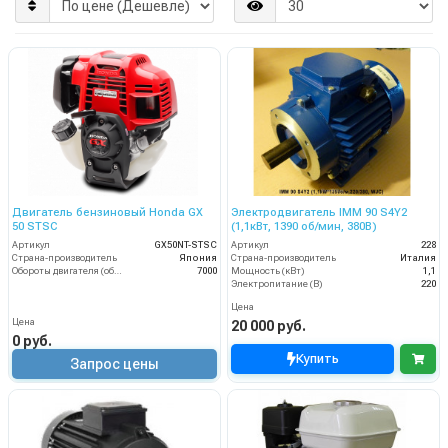
Двигатель бензиновый Honda GX
Электродвигатель IMM 90 S4Y2
50 STSC
(1,1кВт, 1390 об/мин, 380В)
Артикул
GX50NT-STSC
Артикул
228
Страна-производитель
Япония
Страна-производитель
Италия
Обороты двигателя (об/мин)
7000
Мощность (кВт)
1,1
Электропитание (В)
220
Цена
Цена
20 000 руб.
0 руб.
Купить
Запрос цены