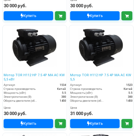
Цена
Цена
30 000 руб.
30 000 руб.
Купить
Купить
Мотор TOR H112 HP 7.5 4P MA AC KW
Мотор TOR H112 HP 7.5 4P MA AC KW
5,5 кВт
5,5
Артикул
1534
Артикул
1523
Страна-производитель
Китай
Страна-производитель
Китай
Мощность (кВт)
5.5
Мощность (кВт)
5.5
Электропитание (В)
380
Электропитание (В)
380
Обороты двигателя (об/мин)
1450
Обороты двигателя (об/мин)
1450
Цена
Цена
30 000 руб.
31 000 руб.
Купить
Купить