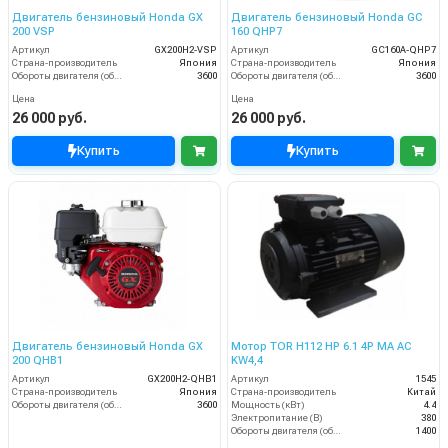
Двигатель бензиновый Honda GX
Двигатель бензиновый Honda GC
200 VSP
160 QHP7
Артикул
GX200H2-VSP
Артикул
GC160A-QHP7
Страна-производитель
Япония
Страна-производитель
Япония
Обороты двигателя (об/мин)
3600
Обороты двигателя (об/мин)
3600
Цена
Цена
26 000 руб.
26 000 руб.
Купить
Купить
Двигатель бензиновый Honda GX
Мотор TOR H112 HP 6.1 4P MA AC
200 QHB1
KW4,4
Артикул
GX200H2-QHB1
Артикул
1545
Страна-производитель
Япония
Страна-производитель
Китай
Обороты двигателя (об/мин)
3600
Мощность (кВт)
4.4
Электропитание (В)
380
Обороты двигателя (об/мин)
1400