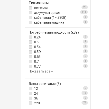
Тип машины
сетевая
28
аккумуляторная
111
кабельная (1~ 230В)
3
кабельная машина
1
Потребляемая мощность (кВт)
0.24
2
0.5
1
0.54
2
0.59
1
0.65
2
0.7
1
0.77
6
Показать все
Электропитание (В)
12
2
24
15
36
2
220
77