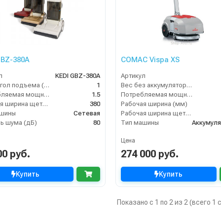
GBZ-380A
COMAC Vispa XS
л
KEDI GBZ-380A
Артикул
Макс. угол подъема (%)
1
Вес без аккумуляторов (кг)
Потребляемая мощность (кВт)
1.5
Потребляемая мощность (кВт)
Рабочая ширина щеток (мм)
380
Рабочая ширина (мм)
ашины
Сетевая
Рабочая ширина щеток (мм)
ь шума (дБ)
80
Тип машины
Аккумул
Цена
00 руб.
274 000 руб.
Купить
Купить
Показано с 1 по 2 из 2 (всего 1