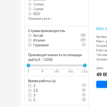
Comac
Comet
KEDI
Показать все
KEDI 
Страна производитель
Китай
25
Артику
Италия
67
Германия
1
Тип м
Производительность по площади
Уровен
(м2/ч)
0
-
12330
Цена
0
97
1090
4505
12330
49 0
Время работы (ч)
2
1
2.5
2
3
1
5
2