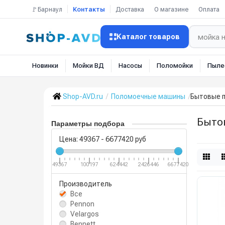
🚩Барнаул
Контакты
Доставка
О магазине
Оплата
Каталог товаров
Новинки
Мойки ВД
Насосы
Поломойки
Пыле
Shop-AVD.ru
Поломоечные машины
Бытовые 
Быто
Параметры подбора
Цена:
49367
-
6677420
руб
49367
100197
624442
2426446
6677420
Производитель
Все
Pennon
Velargos
Bennett