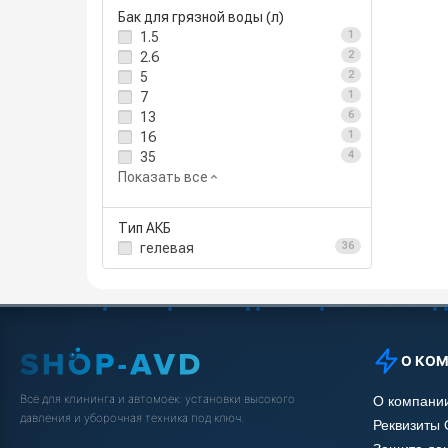
Бак для грязной воды (л)
1.5
1
2.6
2
5
2
7
1
13
6
16
1
35
4
Показать все
Тип АКБ
гелевая
36
О КО
Всё для клининга и автомоек: установки высокого
О компани
давления и уборочная техника под ключ.
Реквизиты