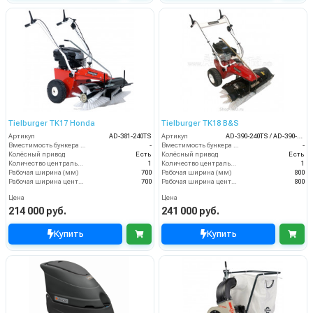
Tielburger TK17 Honda
Tielburger TK18 B&S
Артикул
AD-381-240TS
Артикул
AD-390-240TS / AD-390-040TS
Вместимость бункера (л)
-
Вместимость бункера (л)
-
Колёсный привод
Есть
Колёсный привод
Есть
Количество центральных мусоросборных валиков (шт)
1
Количество центральных мусоросборных валиков (шт)
1
Рабочая ширина (мм)
700
Рабочая ширина (мм)
800
Рабочая ширина центральной щётки (мм)
700
Рабочая ширина центральной щётки (мм)
800
Цена
Цена
214 000 руб.
241 000 руб.
Купить
Купить