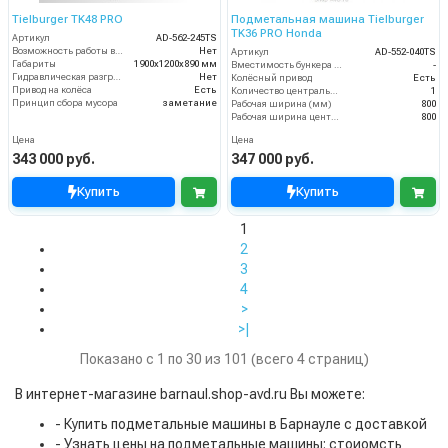
Tielburger TK48 PRO
Подметальная машина Tielburger
TK36 PRO Honda
Артикул
AD-562-245TS
Возможность работы внутри помещения
Нет
Артикул
AD-552-040TS
Габариты
1900х1200х890 мм
Вместимость бункера (л)
-
Гидравлическая разгрузка
Нет
Колёсный привод
Есть
Привод на колёса
Есть
Количество центральных мусоросборных валиков (шт)
1
Принцип сбора мусора
заметание
Рабочая ширина (мм)
800
Рабочая ширина центральной щётки (мм)
800
Цена
Цена
343 000 руб.
347 000 руб.
Купить
Купить
1
2
3
4
>
>|
Показано с 1 по 30 из 101 (всего 4 страниц)
В интернет-магазине barnaul.shop-avd.ru Вы можете:
- Купить подметальные машины в Барнауле с доставкой
- Узнать цены на подметальные машины: стоиомсть