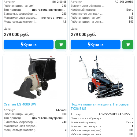
Артикул
5612-00-01
Артикул
AD-391-240TS
Рабочая ширина (мм)
740
Вместимость бункера (л)
-
Тип привода
двигатель внутреннего сгорания
Колёсный привод
Есть
Ёмкость мусоросборника (л)
280
Количество центральных мусоросборных валиков (шт)
1
Максимальная скорость движения (км/ч)
нет ограничений
Рабочая ширина (мм)
800
Мощность двигателя (кВт)
4.8
Рабочая ширина центральной щётки (мм)
800
Цена
Цена
279 000 руб.
279 000 руб.
Купить
Купить
Cramer LS 4000 SW
Подметальная машина Tielburger
TK36 B&S
Артикул
1429463
Рабочая ширина (мм)
800
Артикул
AD-350-240TS / AD-350-040TS
Тип привода
двигатель внутреннего сгорания
Вместимость бункера (л)
-
Ёмкость мусоросборника (л)
240
Колёсный привод
Есть
Максимальная скорость движения (км/ч)
-
Количество центральных мусоросборных валиков (шт)
1
Мощность двигателя (кВт)
4
Рабочая ширина (мм)
800
Рабочая ширина центральной щётки (мм)
800