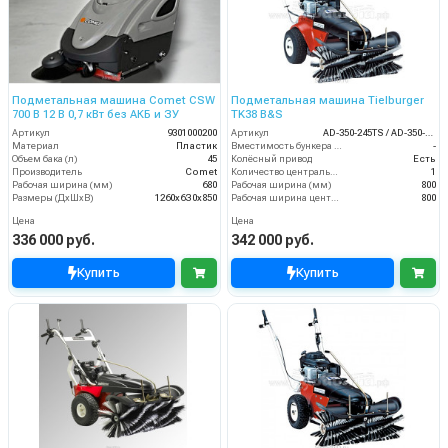
Подметальная машина Comet CSW
Подметальная машина Tielburger
700 B 12 В 0,7 кВт без АКБ и ЗУ
TK38 B&S
Артикул
9301000200
Артикул
AD-350-245TS / AD-350-045TS
Материал
Пластик
Вместимость бункера (л)
-
Объем бака (л)
45
Колёсный привод
Есть
Производитель
Comet
Количество центральных мусоросборных валиков (шт)
1
Рабочая ширина (мм)
680
Рабочая ширина (мм)
800
Размеры (ДхШхВ)
1260х6З0х850
Рабочая ширина центральной щётки (мм)
800
Цена
Цена
336 000 руб.
342 000 руб.
Купить
Купить