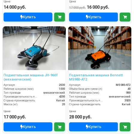
Цена
Цена
14 000 руб.
16 000 руб.
17 000 руб.
Купить
Купить
Подметальная машина JH-960T
Подметальная машина Bennett
(механическая)
MS980-AT2
Артикул
2030
Артикул
MS980-AT2
Рабочая ширина (мм)
1000
Объём бака для грязи (л)
40
Тип привода
механический
Рабочая ширина (мм)
980
Производительность по площади (м2/ч)
4200
Тип привода
механический
Страна-производитель
Китай
Производительность по площади (м2/ч)
3920
Масса (кг)
20
Страна-производитель
Китай
Цена
Цена
17 000 руб.
28 000 руб.
Купить
Купить