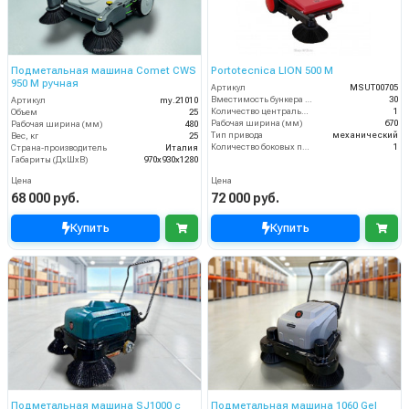
Подметальная машина Comet CWS
Portotecnica LION 500 M
950 M ручная
Артикул
MSUT00705
Вместимость бункера (л)
30
Артикул
my.21010
Количество центральных мусоросборных валиков (шт)
1
Объем
25
Рабочая ширина (мм)
670
Рабочая ширина (мм)
480
Тип привода
механический
Вес, кг
25
Количество боковых подметальных щёток (шт)
1
Страна-производитель
Италия
Габариты (ДхШхВ)
970x930x1280
Цена
Цена
68 000 руб.
72 000 руб.
Купить
Купить
Подметальная машина SJ1000 с
Подметальная машина 1060 Gel