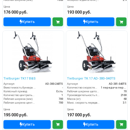
Рабочая ширина (мм)
1060
Мощность двигателя (кВт)
2.9
Цена
Цена
176 000 руб.
193 000 руб.
Купить
Купить
Tielburger TK17 B&S
Tielburger TK 17 AD-380-040TS
Артикул
AD-380-240TS
Артикул
AD-381-040TS
Вместимость бункера (л)
-
Количество скоростей (вперед/назад)
1 передача переднего хода
Колёсный привод
Есть
Рабочая ширина щеток (мм)
70
Количество центральных мусоросборных валиков (шт)
1
Производительность по площади (м2/ч)
2100
Рабочая ширина (мм)
700
Масса (кг)
60
Рабочая ширина центральной щётки (мм)
700
Макс. скорость передвижения (км/ч)
3.1
Цена
Цена
195 000 руб.
197 000 руб.
Купить
Купить