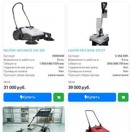
NILFISK-ADVANCE SW 250
LAVOR PRO BSW 375 ET
Артикул
50000494
Артикул
0.064.0001
Возможность работы внутри помещения
Есть
Возможность работы внутри помещения
Есть
Габариты
1300х840х1030 мм
Габариты
300х360х700 мм
Гидравлическая разгрузка
Нет
Гидравлическая разгрузка
Нет
Привод на колёса
Нет
Привод на колёса
Нет
Принцип сбора мусора
заметание
Принцип сбора мусора
заметание
Цена
Цена
31 000 руб.
39 000 руб.
Купить
Купить