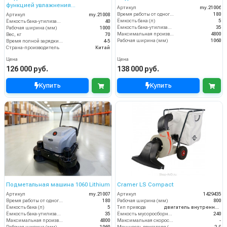
функцией увлажнения
Артикул
my.21006
(аккумуляторная)
Время работы от одного заряда (мин)
180
Артикул
my.21008
Ёмкость бака (л)
5
Ёмкость бака-утилизатора (л)
40
Ёмкость бака-утилизатора (л)
35
Рабочая ширина (мм)
1000
Максимальная производительность (м2/ч)
4800
Вес, кг
70
Рабочая ширина (мм)
1060
Время полной зарядки аккумулятора (ч)
4-5
Страна-производитель
Китай
Цена
Цена
126 000 руб.
138 000 руб.
Купить
Купить
Подметальная машина 1060 Lithium
Cramer LS Compact
Артикул
my.21007
Артикул
1429435
Время работы от одного заряда (мин)
180
Рабочая ширина (мм)
800
Ёмкость бака (л)
5
Тип привода
двигатель внутреннего сгорания
Ёмкость бака-утилизатора (л)
35
Ёмкость мусоросборника (л)
240
Максимальная производительность (м2/ч)
4800
Максимальная скорость движения (км/ч)
-