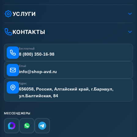
Защита данных клиента
Как заказать?
Условия соглашения
Оплата
УСЛУГИ
Вакансии
Доставка
Ремонт АВД
Рассрочка
Гарантия
Сертификаты
КОНТАКТЫ
Статьи
Лизинг
Наши работы
Получить скидку
Отзывы наших клиентов
Бесплатный
Карта сайта
8 (800) 350-16-98
Email
info@shop-avd.ru
Адрес
656058, Россия, Алтайский край, г.Барнаул,
ул.Балтийская, 84
МЕССЕНДЖЕРЫ