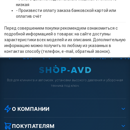
низкая
- Произвести оплату заказа банковской картой или
оплатив счёт
Перед совершением покупки рекомендуем ознакомиться с
подробной информацией о товарах: на сайте доступны
характеристики всех моделей и их описания. Дополнительную
информацию можно получить по любому из указанных в
контактах способу (телефон, e-mail, обратный звонок).
Всё для клининга и автомоек: установки высокого давления и уборочная
техника под ключ.
О КОМПАНИИ
О компании
Реквизиты ООО «Шоп АВД»
ПОКУПАТЕЛЯМ