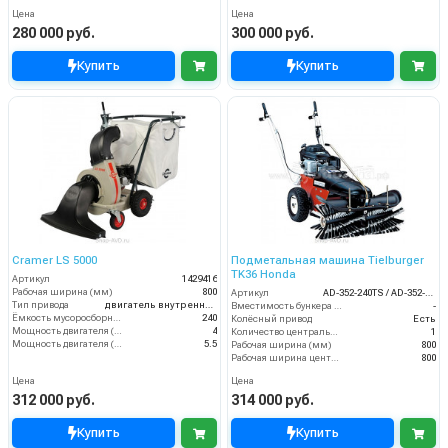
Цена
Цена
280 000 руб.
300 000 руб.
Купить
Купить
Cramer LS 5000
Подметальная машина Tielburger
TK36 Honda
Артикул
1429416
Рабочая ширина (мм)
800
Артикул
AD-352-240TS / AD-352-040TS
Тип привода
двигатель внутреннего сгорания
Вместимость бункера (л)
-
Ёмкость мусоросборника (л)
240
Колёсный привод
Есть
Мощность двигателя (кВт)
4
Количество центральных мусоросборных валиков (шт)
1
Мощность двигателя (лс)
5.5
Рабочая ширина (мм)
800
Рабочая ширина центральной щётки (мм)
800
Цена
Цена
312 000 руб.
314 000 руб.
Купить
Купить