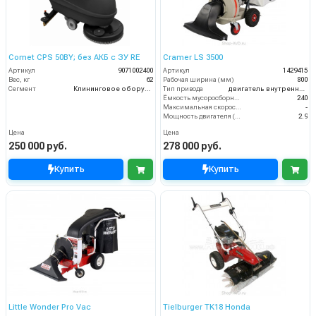
Comet CPS 50BY; без АКБ с ЗУ RE
Cramer LS 3500
Артикул
9071002400
Артикул
1429415
Вес, кг
62
Рабочая ширина (мм)
800
Сегмент
Клининговое оборудование
Тип привода
двигатель внутреннего сгорания
Ёмкость мусоросборника (л)
240
Максимальная скорость движения (км/ч)
-
Мощность двигателя (кВт)
2.9
Цена
Цена
250 000 руб.
278 000 руб.
Купить
Купить
Little Wonder Pro Vac
Tielburger TK18 Honda