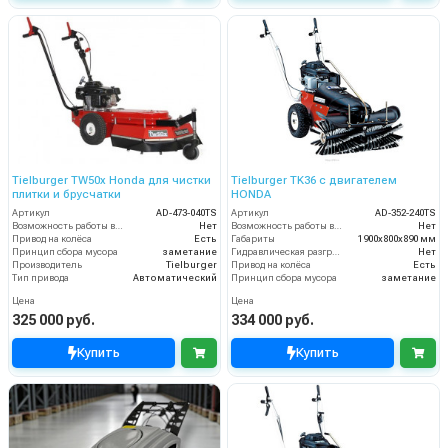
Tielburger TW50x Honda для чистки
Tielburger TK36 с двигателем
плитки и брусчатки
HONDA
Артикул
AD-473-040TS
Артикул
AD-352-240TS
Возможность работы внутри помещения
Нет
Возможность работы внутри помещения
Нет
Привод на колёса
Есть
Габариты
1900х800х890 мм
Принцип сбора мусора
заметание
Гидравлическая разгрузка
Нет
Производитель
Tielburger
Привод на колёса
Есть
Тип привода
Автоматический
Принцип сбора мусора
заметание
Цена
Цена
325 000 руб.
334 000 руб.
Купить
Купить