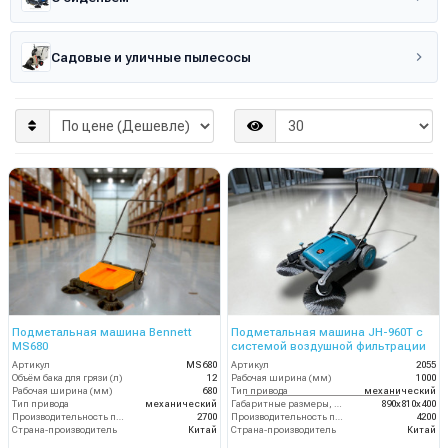
Садовые и уличные пылесосы
Подметальная машина Bennett
Подметальная машина JH-960T с
MS680
системой воздушной фильтрации
Артикул
MS680
Артикул
2055
Объём бака для грязи (л)
12
Рабочая ширина (мм)
1000
Рабочая ширина (мм)
680
Тип привода
механический
Тип привода
механический
Габаритные размеры, мм
890х810х400
Производительность по площади (м2/ч)
2700
Производительность по площади (м2/ч)
4200
Страна-производитель
Китай
Страна-производитель
Китай