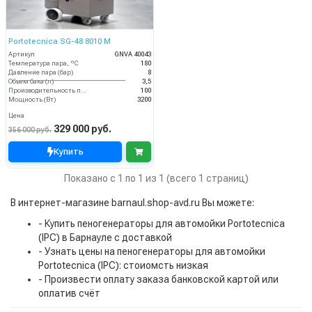
Portotecnica SG-48 8010 M
Артикул
GNVA 40043
Температура пара, ºС
180
Давление пара (бар)
8
Объем бака (л)
3,5
Производительность пара (гр/мин)
100
Мощность (Вт)
3200
Цена
329 000 руб.
356 000 руб.
Купить
Показано с 1 по 1 из 1 (всего 1 страниц)
В интернет-магазине barnaul.shop-avd.ru Вы можете:
- Купить пеногенераторы для автомойки Portotecnica
(IPC) в Барнауле с доставкой
- Узнать цены на пеногенераторы для автомойки
Portotecnica (IPC): стоиомсть низкая
- Произвести оплату заказа банковской картой или
оплатив счёт