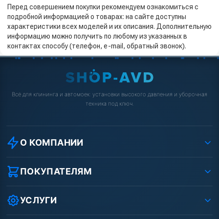
Перед совершением покупки рекомендуем ознакомиться с
подробной информацией о товарах: на сайте доступны
характеристики всех моделей и их описания. Дополнительную
информацию можно получить по любому из указанных в
контактах способу (телефон, e-mail, обратный звонок).
Всё для клининга и автомоек: установки высокого давления и уборочная
техника под ключ.
О КОМПАНИИ
О компании
Реквизиты ООО «Шоп АВД»
ПОКУПАТЕЛЯМ
Защита данных клиента
Как заказать?
Условия соглашения
Оплата
УСЛУГИ
Вакансии
Доставка
Ремонт АВД
Рассрочка