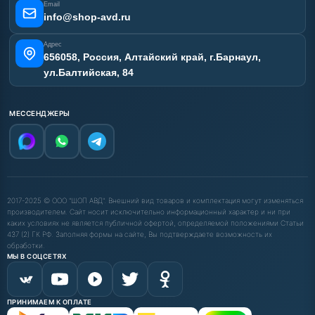
Email
info@shop-avd.ru
Адрес
656058, Россия, Алтайский край, г.Барнаул,
ул.Балтийская, 84
МЕССЕНДЖЕРЫ
2017-2025 © ООО "ШОП АВД". Внешний вид товаров и комплектация могут изменяться
производителем. Сайт носит исключительно информационный характер и ни при
каких условиях не является публичной офертой, определяемой положениями Статьи
437 (2) ГК РФ. Заполняя формы на сайте, Вы подтверждаете возможность их
обработки.
МЫ В СОЦСЕТЯХ
ПРИНИМАЕМ К ОПЛАТЕ