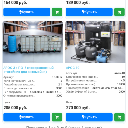
164 000 руб.
189 000 руб.
Купить
Купить
АРОС 3 + ПО-3 (поверхностный
АРОС 10
отстойник для автомойки)
Артикул
aros-10
Количество моечных постов (шт)
10
Артикул
po-3am
Потребляемая мощность (кВт)
4.5
Количество моечных постов (шт)
3
Производительность (л/ч)
10000
Потребляемая мощность (кВт)
2.1
Тип оборудования
система очистки воды
Производительность (л/ч)
3000
Объём буферной ёмкости (л)
2000
Тип оборудования
система очистки воды
Очистная производительность (л/ч)
3000
Цена
Цена
205 000 руб.
270 000 руб.
Купить
Купить
Показано с 1 по 8 из 8 (всего 1 страниц)