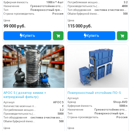
Буферная ёмкость
1000 л * 4 шт
Потребляемая мощность (кВт)
3.2
Назначение
Грязеотстойник отстойник для автомойки
Производительность (л/ч)
4000
Тип
Поверхностный грязеотстойник отстойник
Тип оборудования
система очистки воды
Страна-производитель
Россия
Объём буферной ёмкости (л)
500
Цена
Цена
99 000 руб.
115 000 руб.
Купить
Купить
АРОС 5 ( дозатор химии +
Поверхностный отстойник ПО-5
катриджный фильтр)
Артикул
----
Бренд
Shop-AVD
Артикул
АРОС 5
Буферная ёмкость
5000 л
Количество моечных постов (шт)
6
Назначение
Грязеотстойник отстойник для автомойки
Потребляемая мощность (кВт)
3.2
Тип
Поверхностный грязеотстойник отстойник
Производительность (л/ч)
5000
Страна-производитель
Россия
Тип оборудования
система очистки воды
Объём буферной ёмкости (л)
500
Цена
Цена