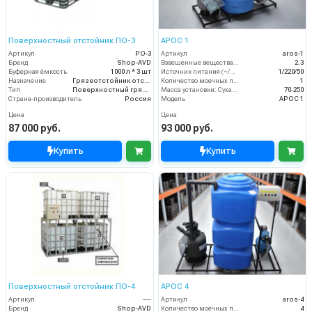
Поверхностный отстойник ПО-3
АРОС 1
Артикул
PO-3
Артикул
aros-1
Бренд
Shop-AVD
Взвешенные вещества (мл/л)
2.3
Буферная ёмкость
1000 л * 3 шт
Источник питания (~/В/Гц)
1/220/50
Назначение
Грязеотстойник отстойник для автомойки
Количество моечных постов (шт)
1
Тип
Поверхностный грязеотстойник отстойник
Масса установки: Сухая - Залитая:
70-250
Страна-производитель
Россия
Модель
АРОС 1
Цена
Цена
87 000 руб.
93 000 руб.
Купить
Купить
Поверхностный отстойник ПО-4
АРОС 4
Артикул
----
Артикул
aros-4
Бренд
Shop-AVD
Количество моечных постов (шт)
4