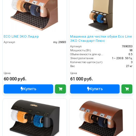
ECO LINE ЭКО Лидер
Машинка для чистки обуви Eco Line
ЭКО Стандарт Плюс
Артикул
my.26603
Артикул
7890353
Мощность (Вт)
90
Объём ёмкости для крема (л)
0.5
Электропитание
1~ 230 В. 50 Гц
Количество щеток (шт)
3
Вес
27 кг
Цена
Цена
60 000 руб.
61 000 руб.
Купить
Купить