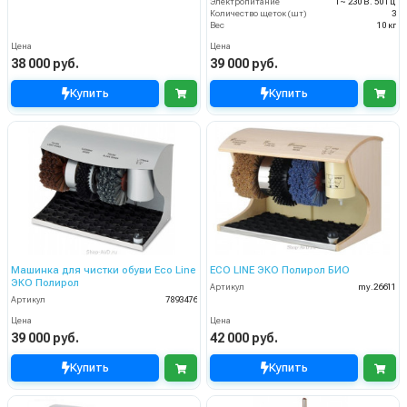
Электропитание
1~ 230 В. 50 Гц
Количество щеток (шт)
3
Вес
10 кг
Цена
Цена
38 000 руб.
39 000 руб.
Купить
Купить
Машинка для чистки обуви Eco Line
ECO LINE ЭКО Полирол БИО
ЭКО Полирол
Артикул
my.26611
Артикул
7893476
Цена
Цена
39 000 руб.
42 000 руб.
Купить
Купить