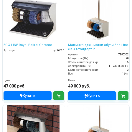
ECO LINE Royal Polirol Chrome
Машинка для чистки обуви Eco Line
ЭКО Стандарт Р
Артикул
my.26614
Артикул
7890352
Мощность (Вт)
90
Объём ёмкости для крема (л)
0.5
Электропитание
1~ 230 В. 50 Гц
Количество щеток (шт)
3
Вес
16 кг
Цена
Цена
47 000 руб.
49 000 руб.
Купить
Купить