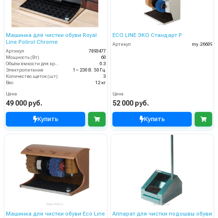
Машинка для чистки обуви Royal
ECO LINE ЭКО Стандарт Р
Line Polirol Chrome
Артикул
my.26609
Артикул
7893477
Мощность (Вт)
60
Объём ёмкости для крема (л)
0.3
Электропитание
1~ 230 В. 50 Гц
Количество щеток (шт)
3
Вес
12 кг
Цена
Цена
49 000 руб.
52 000 руб.
Купить
Купить
Машинка для чистки обуви Eco Line
Аппарат для чистки подошвы обуви