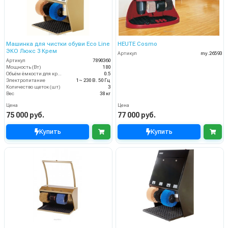
Машинка для чистки обуви Eco Line
HEUTE Cosmo
ЭКО Люкс 3 Крем
Артикул
my.26593
Артикул
7890360
Мощность (Вт)
180
Объём ёмкости для крема (л)
0.5
Электропитание
1~ 230 В. 50 Гц
Количество щеток (шт)
3
Вес
38 кг
Цена
Цена
75 000 руб.
77 000 руб.
Купить
Купить