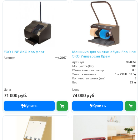
ECO LINE ЭКО Комфорт
Машинка для чистки обуви Eco Line
ЭКО Универсал Крем
Артикул
my.26601
Артикул
7890359
Мощность (Вт)
180
Объём ёмкости для крема (л)
0.5
Электропитание
1~ 230 В. 50 Гц
Количество щеток (шт)
3
Вес
33 кг
Цена
Цена
71 000 руб.
74 000 руб.
Купить
Купить