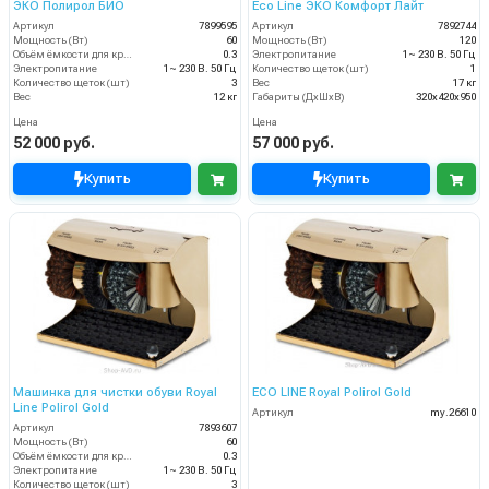
ЭКО Полирол БИО
Eco Line ЭКО Комфорт Лайт
Артикул
7899595
Артикул
7892744
Мощность (Вт)
60
Мощность (Вт)
120
Объём ёмкости для крема (л)
0.3
Электропитание
1~ 230 В. 50 Гц
Электропитание
1~ 230 В. 50 Гц
Количество щеток (шт)
1
Количество щеток (шт)
3
Вес
17 кг
Вес
12 кг
Габариты (ДхШхВ)
320х420х950
Цена
Цена
52 000 руб.
57 000 руб.
Купить
Купить
Машинка для чистки обуви Royal
ECO LINE Royal Polirol Gold
Line Polirol Gold
Артикул
my.26610
Артикул
7893607
Мощность (Вт)
60
Объём ёмкости для крема (л)
0.3
Электропитание
1~ 230 В. 50 Гц
Количество щеток (шт)
3