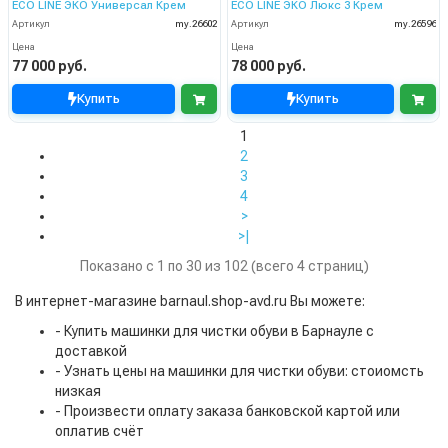
ECO LINE ЭКО Универсал Крем
ECO LINE ЭКО Люкс 3 Крем
Артикул
my.26602
Артикул
my.26596
Цена
Цена
77 000 руб.
78 000 руб.
Купить
Купить
1
2
3
4
>
>|
Показано с 1 по 30 из 102 (всего 4 страниц)
В интернет-магазине barnaul.shop-avd.ru Вы можете:
- Купить машинки для чистки обуви в Барнауле с
доставкой
- Узнать цены на машинки для чистки обуви: стоиомсть
низкая
- Произвести оплату заказа банковской картой или
оплатив счёт