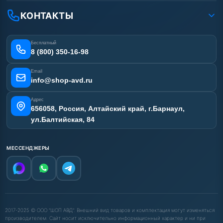
Рассрочка
Гарантия
Сертификаты
КОНТАКТЫ
Статьи
Лизинг
Наши работы
Получить скидку
Отзывы наших клиентов
Бесплатный
Карта сайта
8 (800) 350-16-98
Email
info@shop-avd.ru
Адрес
656058, Россия, Алтайский край, г.Барнаул,
ул.Балтийская, 84
МЕССЕНДЖЕРЫ
2017-2025 © ООО "ШОП АВД". Внешний вид товаров и комплектация могут изменяться
производителем. Сайт носит исключительно информационный характер и ни при