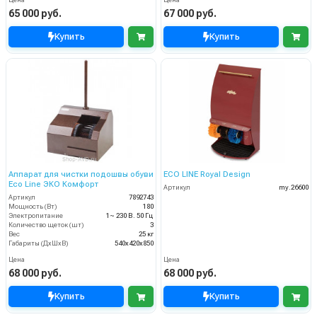
65 000 руб.
67 000 руб.
Купить
Купить
Аппарат для чистки подошвы обуви
ECO LINE Royal Design
Eco Line ЭКО Комфорт
Артикул
my.26600
Артикул
7892743
Мощность (Вт)
180
Электропитание
1~ 230 В. 50 Гц
Количество щеток (шт)
3
Вес
25 кг
Габариты (ДхШхВ)
540х420х850
Цена
Цена
68 000 руб.
68 000 руб.
Купить
Купить