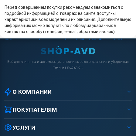
Перед совершением покупки рекомендуем ознакомиться с
подробной информацией о товарах: на сайте доступны
характеристики всех моделей и их описания. Дополнительную
информацию можно получить по любому из указанных в
контактах способу (телефон, e-mail, обратный звонок).
Всё для клининга и автомоек: установки высокого давления и уборочная
техника под ключ.
О КОМПАНИИ
О компании
Реквизиты ООО «Шоп АВД»
ПОКУПАТЕЛЯМ
Защита данных клиента
Как заказать?
Условия соглашения
Оплата
УСЛУГИ
Вакансии
Доставка
Ремонт АВД