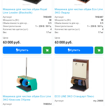
Машинка для чистки обуви Royal
Машинка для чистки обуви Eco Line
Line Leader (Blacksilk)
ЭКО Лидер
Артикул
7892493
Артикул
7892487
Мощность (Вт)
90
Мощность (Вт)
90
Объём ёмкости для крема (л)
0.5
Объём ёмкости для крема (л)
0.5
Электропитание
1~ 230 В. 50 Гц
Электропитание
1~ 230 В. 50 Гц
Количество щеток (шт)
4
Количество щеток (шт)
4
Вес
17 кг
Вес
17 кг
Цена
Цена
63 000 руб.
63 000 руб.
Купить
Купить
Машинка для чистки обуви Eco Line
ECO LINE ЭКО Стандарт Плюс
ЭКО Классик 3 Крем
Артикул
my.26608
Артикул
7890354