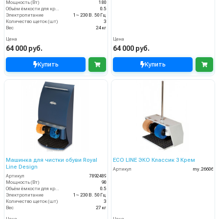
Мощность (Вт)
180
Объём ёмкости для крема (л)
0.5
Электропитание
1~ 230 В. 50 Гц
Количество щеток (шт)
3
Вес
24 кг
Цена
Цена
64 000 руб.
64 000 руб.
Купить
Купить
Машинка для чистки обуви Royal
ECO LINE ЭКО Классик 3 Крем
Line Design
Артикул
my.26606
Артикул
7892489
Мощность (Вт)
90
Объём ёмкости для крема (л)
0.5
Электропитание
1~ 230 В. 50 Гц
Количество щеток (шт)
3
Вес
27 кг
Цена
Цена