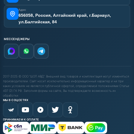
Адрес
656058, Россия, Алтайский край, г.Барнаул,
ул.Балтийская, 84
МЕССЕНДЖЕРЫ
2017-2025 © ООО "ШОП АВД". Внешний вид товаров и комплектация могут изменяться
производителем. Сайт носит исключительно информационный характер и ни при
каких условиях не является публичной офертой, определяемой положениями Статьи
437 (2) ГК РФ. Заполняя формы на сайте, Вы подтверждаете возможность их
обработки.
МЫ В СОЦСЕТЯХ
ПРИНИМАЕМ К ОПЛАТЕ