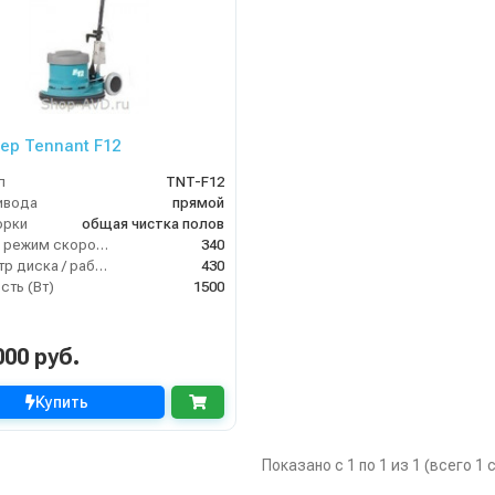
ер Tennant F12
л
TNT-F12
ивода
прямой
орки
общая чистка полов
Второй режим скорости (об/мин)
340
Диаметр диска / рабочая ширина (мм)
430
ть (Вт)
1500
000 руб.
Купить
Показано с 1 по 1 из 1 (всего 1