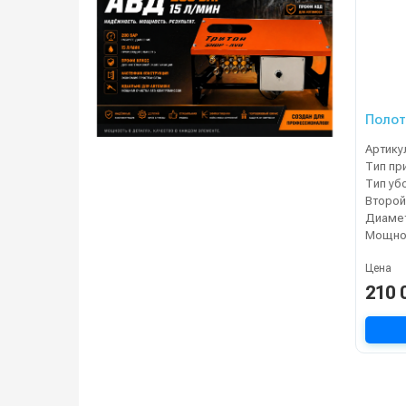
Полот
Артику
Тип пр
Тип уб
Мощнос
Цена
210 