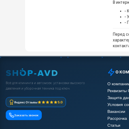
В интерн
- 
- 
- 
Перед с
характе
контакта
О КО
Всё для клининга и автомоек: установки высокого
О компани
давления и уборочная техника под ключ.
Реквизиты
Защита да
5.0
Яндекс Отзывы
Условия с
Вакансии
Заказать звонок
Рассрочка
Статьи