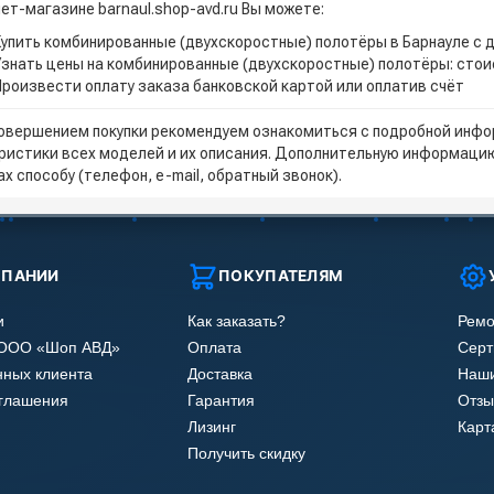
ет-магазине barnaul.shop-avd.ru Вы можете:
Купить комбинированные (двухскоростные) полотёры в Барнауле с 
Узнать цены на комбинированные (двухскоростные) полотёры: сто
Произвести оплату заказа банковской картой или оплатив счёт
овершением покупки рекомендуем ознакомиться с подробной инфор
ристики всех моделей и их описания. Дополнительную информацию
х способу (телефон, e-mail, обратный звонок).
МПАНИИ
ПОКУПАТЕЛЯМ
и
Как заказать?
Ремо
 ООО «Шоп АВД»
Оплата
Сер
нных клиента
Доставка
Наши
оглашения
Гарантия
Отзы
Лизинг
Карт
Получить скидку