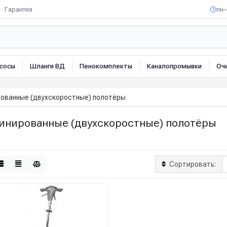
Гарантия
пн–
сосы
Шланги ВД
Пенокомплекты
Каналопромывки
Оч
ованные (двухскоростные) полотёры
инированные (двухскоростные) полотёры
Сортировать: