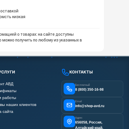
доставкой
иомсть низкая
мацией о товарах: на сайте доступны
 можно получить по любому из указанных в
УСЛУГИ
КОНТАКТЫ
нт АВД
Бесплатный
8 (800) 350-16-98
тификаты
 работы
Email
вы наших клиентов
info@shop-avd.ru
а сайта
Адрес
656058, Россия,
Алтайский край,