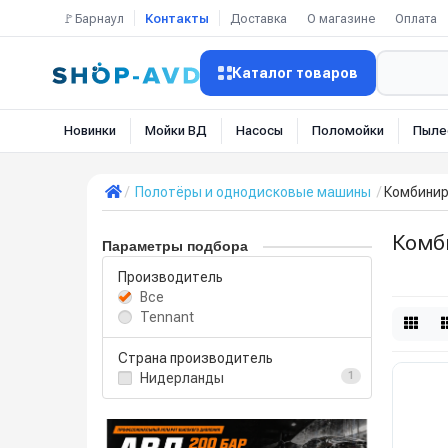
🚩Барнаул
Контакты
Доставка
О магазине
Оплата
Каталог товаров
Новинки
Мойки ВД
Насосы
Поломойки
Пыле
Полотёры и однодисковые машины
Комбинир
Комб
Параметры подбора
Производитель
Все
Tennant
Страна производитель
Нидерланды
1