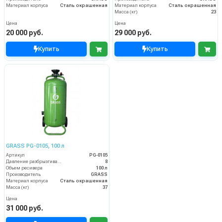
Материал корпуса
Сталь окрашенная
Материал корпуса
Сталь окрашенная
Масса (кг)
23
Цена
Цена
20 000 руб.
29 000 руб.
Купить
Купить
GRASS PG-0105, 100 л
Артикул
PG-0105
Давление разбрызгивания (бар)
8
Объем ресивера
100 л
Производитель
GRASS
Материал корпуса
Сталь окрашенная
Масса (кг)
37
Цена
31 000 руб.