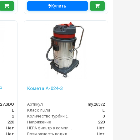
Купить
P
Комета А-024-3
42 ASDO
Артикул
my.26372
L
Класс пыли
L
2
Количество турбин (шт)
3
220
Напряжение
220
Нет
HEPA фильтр в комплекте
Нет
Нет
Возможность подключения электрощетки
Нет