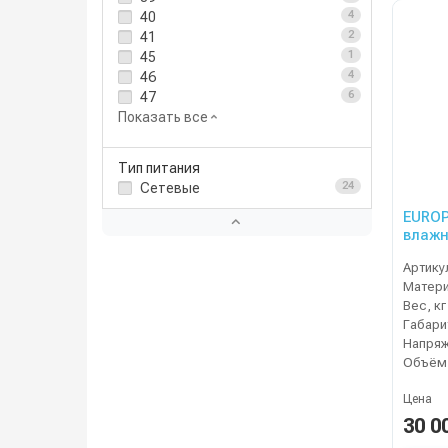
40
4
41
2
45
1
46
4
47
6
Показать все
Тип питания
Сетевые
24
EUROP
влажн
турб, 
Артику
Матер
Вес, кг
Напряж
Объём,
Цена
30 0