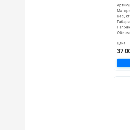
3500 В
Артику
Матер
Вес, кг
Напряж
Объём,
Цена
37 0