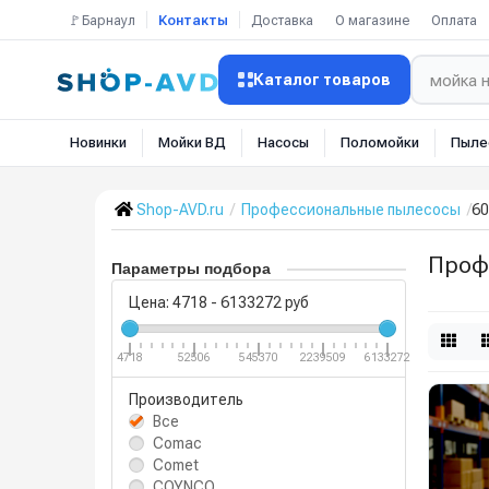
🚩Барнаул
Контакты
Доставка
О магазине
Оплата
Каталог товаров
Новинки
Мойки ВД
Насосы
Поломойки
Пыле
Shop-AVD.ru
Профессиональные пылесосы
60
Проф
Параметры подбора
Цена:
4718
-
6133272
руб
4718
52506
545370
2239509
6133272
Производитель
Все
Comac
Comet
COYNCO