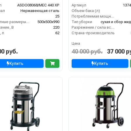
т, 62 л. гараж. компл.
XP Plast CARWASH
л
ASDO08068/MEC 440 XP
Артикул
137
иал
Нержавеющая сталь
Объем бака (л)
25
Потребляемая мощность (кВт)
Габаритные размеры, мм
500х500х990
Тип уборки
ение, В
220
Разрежение / сила всасывания (мбар)
 л
62
Страна-производитель
Цена
00 руб.
40 000 руб.
37 000 р
Купить
Купить