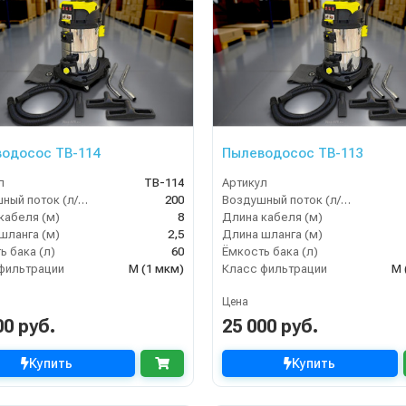
одосос TB-114
Пылеводосос TB-113
л
TB-114
Артикул
Воздушный поток (л/сек)
200
Воздушный поток (л/сек)
кабеля (м)
8
Длина кабеля (м)
шланга (м)
2,5
Длина шланга (м)
ь бака (л)
60
Ёмкость бака (л)
фильтрации
M (1 мкм)
Класс фильтрации
M 
Цена
00 руб.
25 000 руб.
Купить
Купить