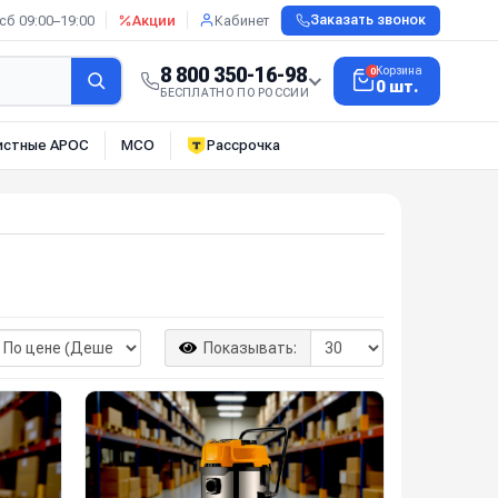
сб 09:00–19:00
Акции
Кабинет
Заказать звонок
8 800 350-16-98
Корзина
0
0 шт.
БЕСПЛАТНО ПО РОССИИ
истные АРОС
МСО
Рассрочка
Показывать: