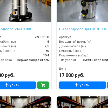
одосос ZN-01100
Пылеводосос для МСО TB-
л
ZN-01100
Артикул
кабеля (м)
8
Воздушный поток (л/сек)
шланга (м)
2,5
Длина кабеля (м)
ь бака (л)
60
Ёмкость бака (л)
10.4
Разряжение (мБар)
ал бака
нержавеющая сталь
Тип уборки
Цена
00 руб.
17 000 руб.
Купить
Купить