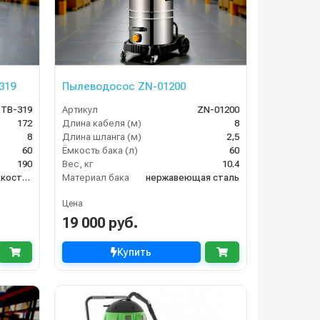
319
Пылеводосос ZN-01200
TB-319
Артикул
ZN-01200
172
Длина кабеля (м)
8
8
Длина шланга (м)
2,5
60
Ёмкость бака (л)
60
190
Вес, кг
10.4
сухая и сбор жидкостей
Материал бака
нержавеющая сталь
Цена
19 000 руб.
Купить