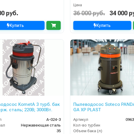
Цена
00 руб.
36 000 руб.
34 000 р
Купить
Купить
одосос KometA 3 турб. бак
Пылеводосос Soteco PAND
рж. сталь; 220В; 3000Вт.
GA XP PLAST
л
A-024-3
Артикул
096
иал
Нержавеющая сталь
Кол-во турбин
35
Объем бака (л)