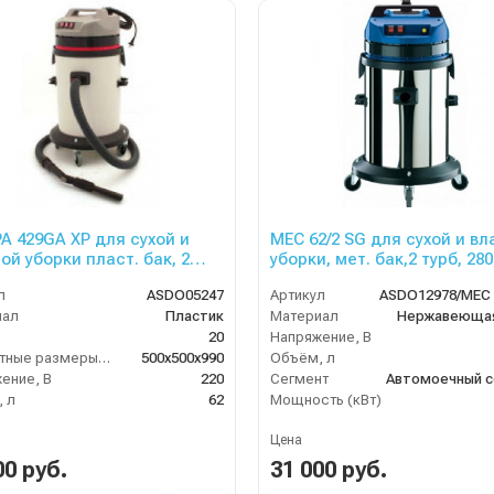
A 429GA XP для сухой и
MEC 62/2 SG для сухой и в
ой уборки пласт. бак, 2
уборки, мет. бак,2 турб, 280
2800 Вт, 62 л.
62 л. гараж.компл.
л
ASDO05247
Артикул
иал
Пластик
Материал
Нержавеющая
20
Напряжение, В
Габаритные размеры, мм
500х500х990
Объём, л
ение, В
220
Сегмент
Автомоечный с
 л
62
Мощность (кВт)
Цена
00 руб.
31 000 руб.