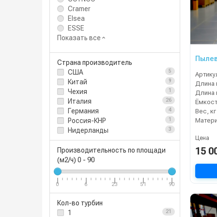
Cramer
Elsea
ESSE
Показать все
Пылев
Страна производитель
США
5
Артику
Китай
9
Длина 
Чехия
1
Длина 
Италия
26
Ёмкост
Германия
4
Вес, кг
Матери
Россия-КНР
1
Нидерланды
3
Цена
15 0
Производительность по площади
(м2/ч)
0
-
90
0
6
23
51
90
Кол-во турбин
1
21