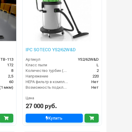
IPC SOTECO YS2/62W&D
TB-113
Артикул
YS2/62W&D
172
Класс пыли
L
8
Количество турбин (шт)
2
2,5
Напряжение
220
60
HEPA фильтр в комплекте
Нет
(1 мкм)
Возможность подключения электрощетки
Нет
Цена
27 000 руб.
Купить