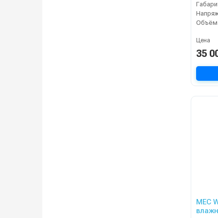
Напряж
Объём,
Цена
35 0
MEC W
влажн