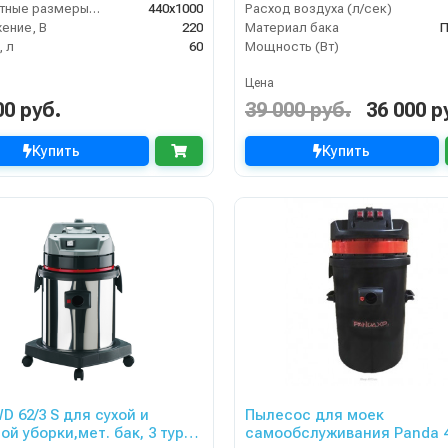
Габаритные размеры, мм
440x1000
Расход воздуха (л/сек)
ение, В
220
Материал бака
П
 л
60
Мощность (Вт)
Цена
00 руб.
39 000 руб.
36 000 р
Купить
Купить
D 62/3 S для сухой и
Пылесос для моек
ой уборки,мет. бак, 3 турб,
самообслуживания Panda 