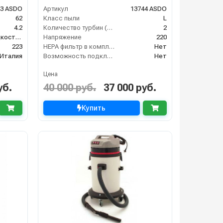
43 ASDO
Артикул
13744 ASDO
62
Класс пыли
L
4.2
Количество турбин (шт)
2
сухая и сбор жидкостей
Напряжение
220
223
HEPA фильтр в комплекте
Нет
Италия
Возможность подключения электрощетки
Нет
Цена
уб.
40 000 руб.
37 000 руб.
Купить