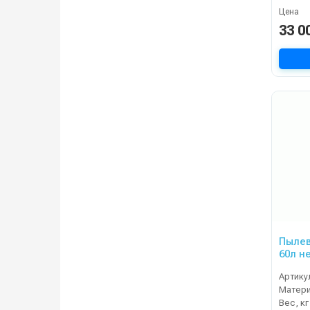
Цена
33 0
Пылев
60л не
Артику
Матер
Вес, кг