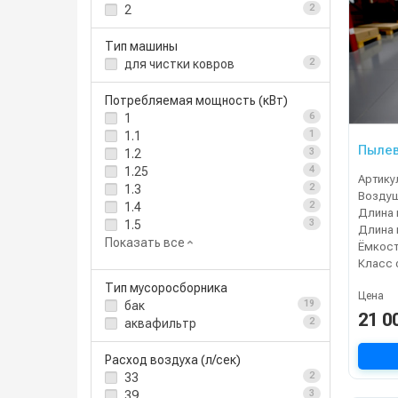
2
2
Тип машины
для чистки ковров
2
Потребляемая мощность (кВт)
1
6
1.1
1
Пылев
1.2
3
1.25
4
Артику
1.3
2
1.4
2
Длина 
1.5
3
Длина 
Показать все
Ёмкост
Класс 
Тип мусоросборника
Цена
бак
19
21 0
аквафильтр
2
Расход воздуха (л/сек)
33
2
39
3