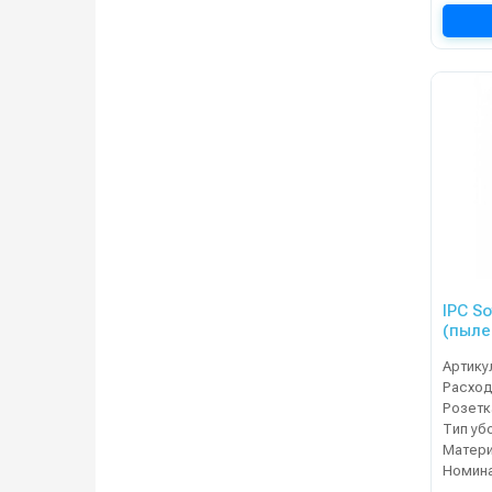
IPC S
(пыле
Артику
Расход
Тип уб
Матери