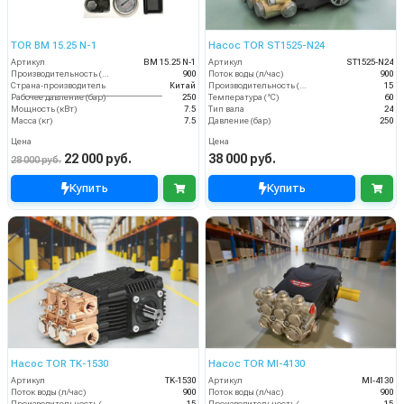
TOR BM 15.25 N-1
Насос TOR ST1525-N24
Артикул
BM 15.25 N-1
Артикул
ST1525-N24
Производительность (л/ч)
900
Поток воды (л/час)
900
Страна-производитель
Китай
Производительность (л/мин)
15
Рабочее давление (бар)
250
Температура (°C)
60
Мощность (кВт)
7.5
Тип вала
24
Масса (кг)
7.5
Давление (бар)
250
Цена
Цена
22 000 руб.
38 000 руб.
28 000 руб.
Купить
Купить
Насос TOR TK-1530
Насос TOR MI-4130
Артикул
TK-1530
Артикул
MI-4130
Поток воды (л/час)
900
Поток воды (л/час)
900