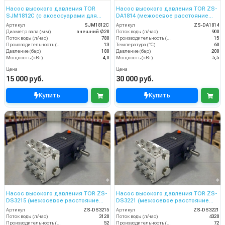
Насос высокого давления TOR
Насос высокого давления TOR ZS-
SJM1812C (с аксессуарами для
DA1814 (межосевое расстояние
CEM1315-2, CEM1318, CEM1318-2,
87мм)
Артикул
SJM1812C
Артикул
ZS-DA1814
межосевое расстояние 130 мм)
Диаметр вала (мм)
внешний Ø28
Поток воды (л/час)
900
Поток воды (л/час)
780
Производительность (л/мин)
15
Производительность (л/мин)
13
Температура (°C)
60
Давление (бар)
180
Давление (бар)
200
Мощность (кВт)
4,0
Мощность (кВт)
5,5
Цена
Цена
15 000 руб.
30 000 руб.
Купить
Купить
Насос высокого давления TOR ZS-
Насос высокого давления TOR ZS-
DS3215 (межосевое расстояние
DS3221 (межосевое расстояние
87мм)
87мм)
Артикул
ZS-DS3215
Артикул
ZS-DS3221
Поток воды (л/час)
3120
Поток воды (л/час)
4320
Производительность (л/мин)
52
Производительность (л/мин)
72