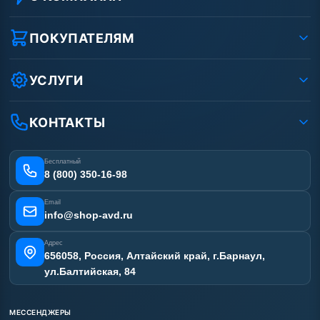
О компании
Реквизиты ООО «Шоп АВД»
ПОКУПАТЕЛЯМ
Защита данных клиента
Как заказать?
Условия соглашения
Оплата
УСЛУГИ
Вакансии
Доставка
Ремонт АВД
Рассрочка
Гарантия
Сертификаты
КОНТАКТЫ
Статьи
Лизинг
Наши работы
Получить скидку
Отзывы наших клиентов
Бесплатный
Карта сайта
8 (800) 350-16-98
Email
info@shop-avd.ru
Адрес
656058, Россия, Алтайский край, г.Барнаул,
ул.Балтийская, 84
МЕССЕНДЖЕРЫ