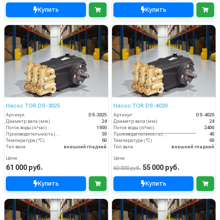
Купить
Купить
Насос TOR DS-3025
Насос TOR DS-4020
Артикул
DS-3025
Артикул
DS-4020
Диаметр вала (мм)
24
Диаметр вала (мм)
24
Поток воды (л/час)
1800
Поток воды (л/час)
2400
Производительность (л/мин)
30
Производительность (л/мин)
40
Температура (°C)
60
Температура (°C)
60
Тип вала
внешний гладкий
Тип вала
внешний гладкий
Цена
Цена
61 000 руб.
55 000 руб.
60 000 руб.
Купить
Купить