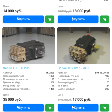
Обороты двигателя (об/мин)
1450
Цена
Цена
14 000 руб.
18 000 руб.
20 000 руб.
Купить
Купить
Насос TOR TK-2325
Насос TOR BM 15.20RB
Артикул
TK-2325
Артикул
BM-15.20RB
Поток воды (л/час)
1380
Поток воды (л/час)
900
Производительность (л/мин)
23
Производительность (л/мин)
15
Давление (бар)
250
Температура (°C)
60
Мощность (кВт)
11
Тип вала
24
Обороты двигателя (об/мин)
1450
Давление (бар)
200
Цена
Цена
35 000 руб.
17 000 руб.
19 000 руб.
Купить
Купить