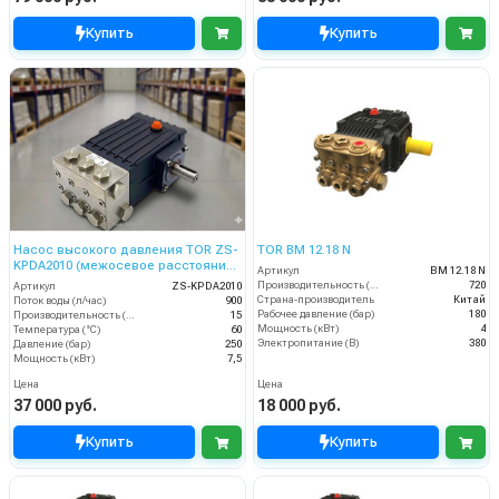
Купить
Купить
Насос высокого давления TOR ZS-
TOR BM 12.18 N
KPDA2010 (межосевое расстояние
Артикул
BM 12.18 N
87мм)
Производительность (л/ч)
720
Артикул
ZS-KPDA2010
Страна-производитель
Китай
Поток воды (л/час)
900
Рабочее давление (бар)
180
Производительность (л/мин)
15
Мощность (кВт)
4
Температура (°C)
60
Электропитание (В)
380
Давление (бар)
250
Мощность (кВт)
7,5
Цена
Цена
37 000 руб.
18 000 руб.
Купить
Купить