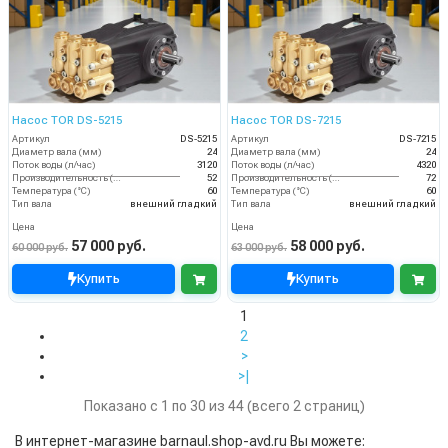
Насос TOR DS-5215
Насос TOR DS-7215
Артикул
DS-5215
Артикул
DS-7215
Диаметр вала (мм)
24
Диаметр вала (мм)
24
Поток воды (л/час)
3120
Поток воды (л/час)
4320
Производительность (л/мин)
52
Производительность (л/мин)
72
Температура (°C)
60
Температура (°C)
60
Тип вала
внешний гладкий
Тип вала
внешний гладкий
Цена
Цена
57 000 руб.
58 000 руб.
60 000 руб.
63 000 руб.
Купить
Купить
1
2
>
>|
Показано с 1 по 30 из 44 (всего 2 страниц)
В интернет-магазине barnaul.shop-avd.ru Вы можете: