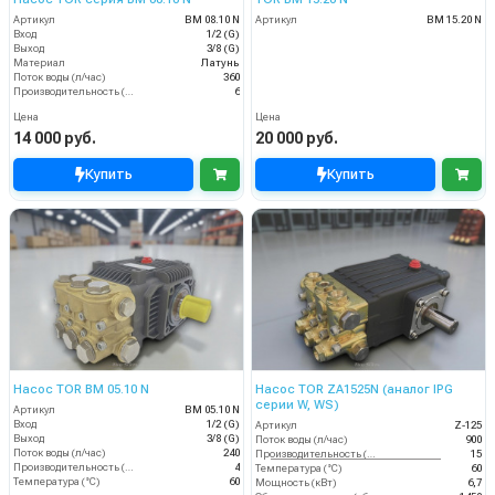
Артикул
BM 08.10 N
Артикул
BM 15.20 N
Вход
1/2 (G)
Выход
3/8 (G)
Материал
Латунь
Поток воды (л/час)
360
Производительность (л/мин)
6
Цена
Цена
14 000 руб.
20 000 руб.
Купить
Купить
Насос TOR BM 05.10 N
Насос TOR ZA1525N (аналог IPG
серии W, WS)
Артикул
BM 05.10 N
Вход
1/2 (G)
Артикул
Z-125
Выход
3/8 (G)
Поток воды (л/час)
900
Поток воды (л/час)
240
Производительность (л/мин)
15
Производительность (л/мин)
4
Температура (°C)
60
Температура (°C)
60
Мощность (кВт)
6,7