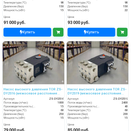
Температура (°C)
90
Температура (°C)
90
Давление (бар)
150
Давление (бар)
150
Мощность (кВт)
15
Мощность (кВт)
22
Цена
Цена
91 000 руб.
93 000 руб.
Купить
Купить
Насос высокого давления TOR ZS-
Насос высокого давления TOR ZS-
DY2516 (межосевое расстояние
DY2519 (межосевое расстояние
87мм)
87мм)
Артикул
ZS-DY2516
Артикул
ZS-DY2519
Поток воды (л/час)
1800
Поток воды (л/час)
2400
Производительность (л/мин)
15
Производительность (л/мин)
40
Температура (°C)
60
Температура (°C)
60
Давление (бар)
250
Давление (бар)
200
Мощность (кВт)
15
Мощность (кВт)
15
Цена
Цена
79 000 руб.
85 000 руб.