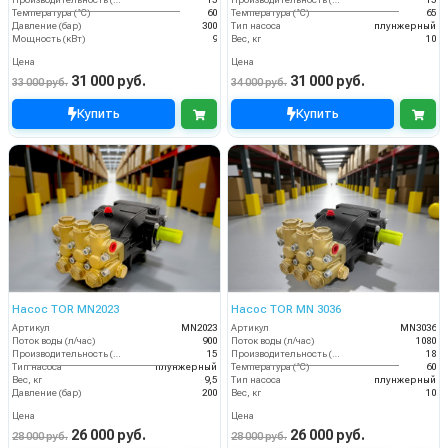
Производительность (л/мин)
15
Производительность (л/мин)
15
Температура (°C)
60
Температура (°C)
65
Давление (бар)
300
Тип насоса
плунжерный
Мощность (кВт)
9
Вес, кг
10
Цена
Цена
31 000 руб.
31 000 руб.
33 000 руб.
34 000 руб.
Купить
Купить
Насос TOR MN2023
Насос TOR MN 3036
Артикул
MN2023
Артикул
MN3036
Поток воды (л/час)
900
Поток воды (л/час)
1080
Производительность (л/мин)
15
Производительность (л/мин)
18
Тип насоса
плунжерный
Температура (°C)
60
Вес, кг
9,5
Тип насоса
плунжерный
Давление (бар)
200
Вес, кг
10
Цена
Цена
26 000 руб.
26 000 руб.
28 000 руб.
28 000 руб.