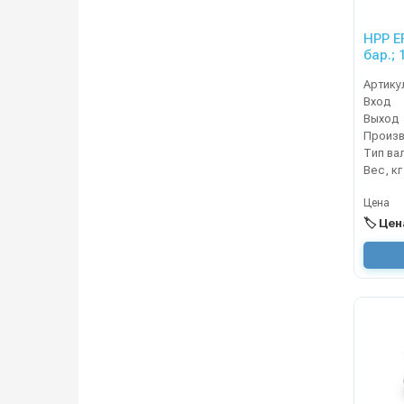
HPP EF
бар.; 
Артику
Вход
Выход
Тип ва
Вес, кг
Цена
🏷️ Це