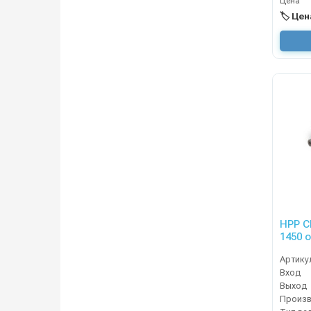
Цена
🏷️ Це
HPP CH
Артику
Вход
Выход