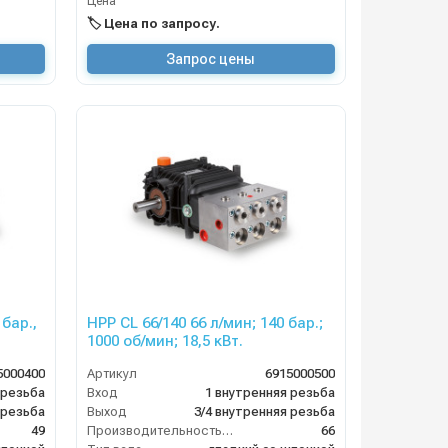
Цена
🏷️ Цена по запросу.
Запрос цены
 бар.,
HPP CL 66/140 66 л/мин; 140 бар.;
1000 об/мин; 18,5 кВт.
5000400
Артикул
6915000500
 резьба
Вход
1 внутренняя резьба
 резьба
Выход
3/4 внутренняя резьба
49
Производительность (л/мин)
66