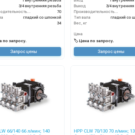
1 внутренняя резьба
Вход
1 внутренняя
3/4 внутренняя резьба
Выход
3/4 внутренняя
Производительность (л/мин)
70
Производительность (л/мин)
ла
гладкий со шпонкой
Тип вала
гладкий со 
34
Вес, кг
Цена
на по запросу.
🏷️ Цена по запросу.
Запрос цены
Запрос цены
W 66/140 66 л/мин; 140
HPP CLW 70/130 70 л/мин; 130