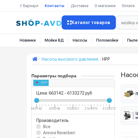
🚩Барнаул
Контакты
Доставка
О магазине
Оплата
Каталог товаров
Новинки
Мойки ВД
Насосы
Поломойки
Пыле
Насосы высокого давления
HPP
Насо
Параметры подбора
HPP
Цена:
663142
-
6133272
руб
П
663142
695246
1026351
2164470
6133272
н
Производитель
Все
Annovi Reverberi