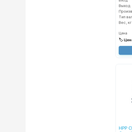
Вход
Выход
Тип ва
Вес, кг
Цена
🏷️ Це
HPP CL