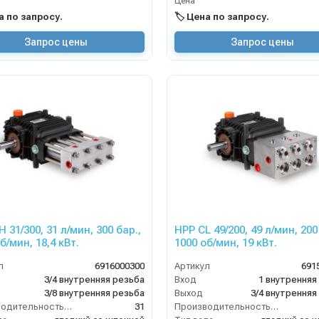
Цена
на по запросу.
🏷️ Цена по запросу.
Запрос цены
Запрос цены
 31/300, 31 л/мин, 300 бар.,
HPP CL 49/200, 49 л/мин, 200
1450 об/мин, 18,4 кВт.
1000 об/мин, 19 кВт.
л
6916000300
Артикул
691
3/4 внутренняя резьба
Вход
1 внутренняя
3/8 внутренняя резьба
Выход
3/4 внутренняя
Производительность (л/мин)
31
Производительность (л/мин)