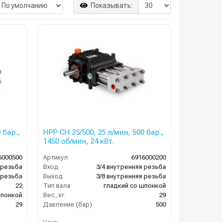
Показывать:
 бар.,
HPP CH 25/500, 25 л/мин, 500 бар.,
1450 об/мин, 24 кВт.
6000500
Артикул
6916000200
 резьба
Вход
3/4 внутренняя резьба
 резьба
Выход
3/8 внутренняя резьба
22
Тип вала
гладкий со шпонкой
шпонкой
Вес, кг
29
29
Давление (бар)
500