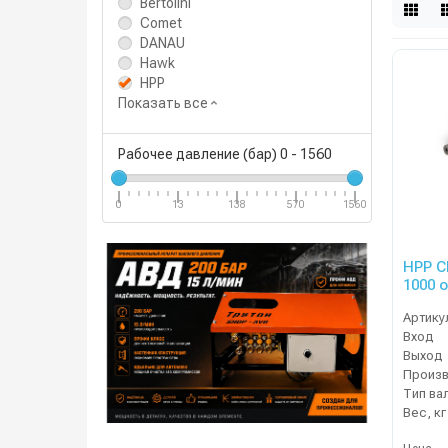
Bertolini
Comet
DANAU
Hawk
HPP
Показать все
Рабочее давление (бар)
0
-
1560
0
13
138
570
1560
HPP CH
Артику
Вход
Выход
Тип ва
Вес, кг