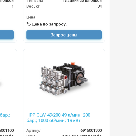
шпонкой
Тип вала
гладкий со шпонкой
1
Вес, кг
34
Цена
🏷️ Цена по запросу.
Запрос цены
бар.;
HPP CLW 49/200 49 л/мин; 200
бар.; 1000 об/мин; 19 кВт
5001100
Артикул
6915001300