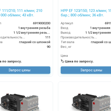
 111/210; 111 л/мин; 210
HPP EF 123/150; 123 л/мин; 1
1000 об/мин; 43 кВт.
бар.; 800 об/мин; 36 кВт.
л
6919000200
Артикул
691
1 внутренняя резьба
Вход
1 внутренняя
1 1/2 внутренняя резьба
Выход
Производительность (л/мин)
111
Производительность (л/мин)
ла
гладкий со шпонкой
Тип вала
гладкий со 
90
Вес, кг
Цена
на по запросу.
🏷️ Цена по запросу.
Запрос цены
Запрос цены