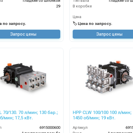
ла
гладкий со шпонкой
Тип вала
гладкий со 
29
В коробке
Цена
на по запросу.
🏷️ Цена по запросу.
Запрос цены
Запрос цены
 70/130. 70 л/мин; 130 бар.;
HPP CLW 100/100 100 л/мин; 
1450 об/мин; 17,5 кВт.
1450 об/мин; 19 кВт.
л
6915000600
Артикул
691