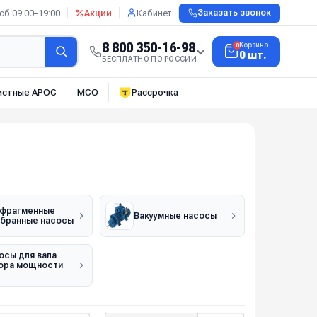
сб 09:00–19:00
Акции
Кабинет
Заказать звонок
8 800 350-16-98
Корзина
0
0 шт.
БЕСПЛАТНО ПО РОССИИ
истные АРОС
МСО
Рассрочка
фрагменные
Вакуумные насосы
бранные насосы
осы для вала
ора мощности