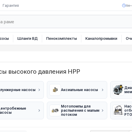
Гарантия
пн–
сосы
Шланги ВД
Пенокомплекты
Каналопромывки
Оч
сы высокого давления HPP
Диа
лунжерные насосы
Аксиальные насосы
мем
Мотопомпы для
Нас
Центробежные
распыления с малым
отб
асосы
потоком
PTO