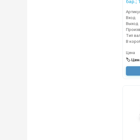
бар.; 
Артику
Вход
Выход
Тип ва
В коро
Цена
🏷️ Це