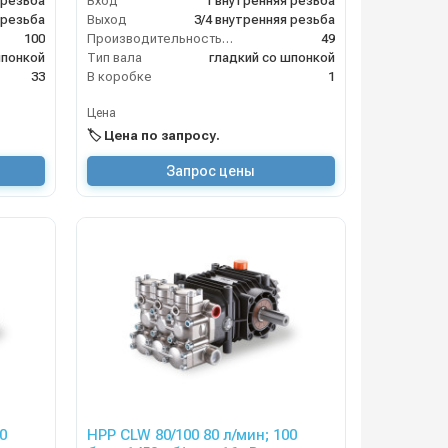
 резьба
Вход
1 внутренняя резьба
 резьба
Выход
3/4 внутренняя резьба
100
Производительность (л/мин)
49
шпонкой
Тип вала
гладкий со шпонкой
33
В коробке
1
Цена
🏷️ Цена по запросу.
Запрос цены
HPP CLW 80/100 80 л/мин; 100