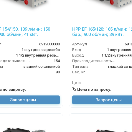
 154/150. 139 л/мин; 150
HPP EF 165/120; 165 л/мин; 1
900 об/мин; 41 кВт.
бар.; 900 об/мин; 39 кВт.
л
6919000300
Артикул
691
1 внутренняя резьба
Вход
1 внутренняя
1 1/2 внутренняя резьба
Выход
Производительность (л/мин)
154
Производительность (л/мин)
ла
гладкий со шпонкой
Тип вала
гладкий со 
90
Вес, кг
Цена
на по запросу.
🏷️ Цена по запросу.
Запрос цены
Запрос цены