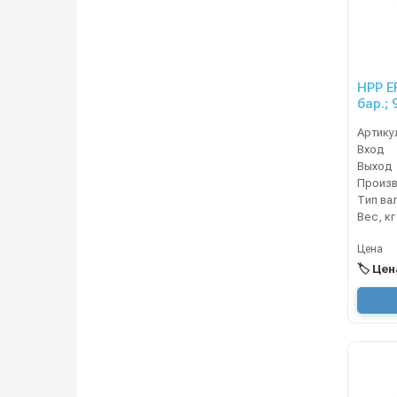
HPP EF
бар.; 
Артику
Вход
Выход
Тип ва
Вес, кг
Цена
🏷️ Це