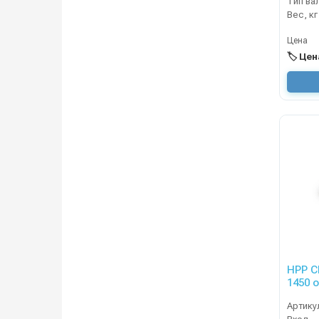
Тип ва
Вес, кг
Цена
🏷️ Це
HPP CL
Артику