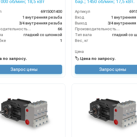
1000 об/мин; 18,5 кВт
бар.; 1450 об/мин; 17,5 кВт.
л
6915001400
Артикул
691
1 внутренняя резьба
Вход
1 внутренняя
3/4 внутренняя резьба
Выход
3/4 внутренняя
Производительность (л/мин)
66
Производительность (л/мин)
ла
гладкий со шпонкой
Тип вала
гладкий со 
бке
1
Вес, кг
Цена
на по запросу.
🏷️ Цена по запросу.
Запрос цены
Запрос цены