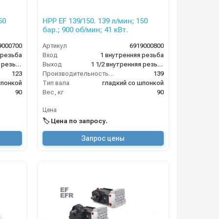
50
HPP EF 139/150. 139 л/мин; 150
бар.; 900 об/мин; 41 кВт.
9000700
Артикул
6919000800
 резьба
Вход
1 внутренняя резьба
1 1/2 внутренняя резьба
Выход
1 1/2 внутренняя резьба
123
Производительность (л/мин)
139
шпонкой
Тип вала
гладкий со шпонкой
90
Вес, кг
90
Цена
🏷️ Цена по запросу.
Запрос цены