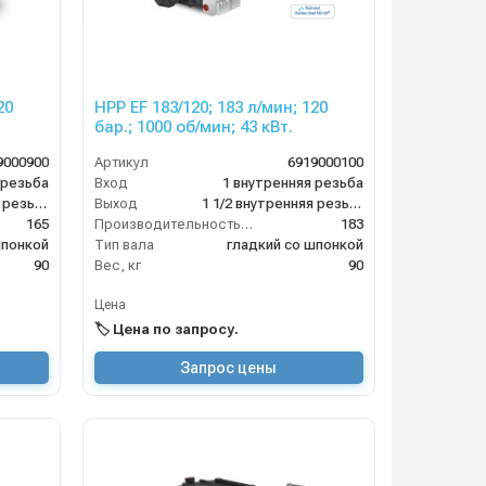
20
HPP EF 183/120; 183 л/мин; 120
бар.; 1000 об/мин; 43 кВт.
9000900
Артикул
6919000100
 резьба
Вход
1 внутренняя резьба
1 1/2 внутренняя резьба
Выход
1 1/2 внутренняя резьба
165
Производительность (л/мин)
183
шпонкой
Тип вала
гладкий со шпонкой
90
Вес, кг
90
Цена
🏷️ Цена по запросу.
Запрос цены