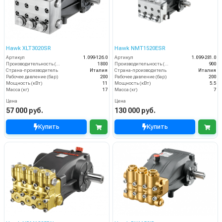
Hawk XLT3020SR
Hawk NMT1520ESR
Артикул
1.099-126.0
Артикул
1.099-281.0
Производительность (л/ч)
1800
Производительность (л/ч)
900
Страна-производитель
Италия
Страна-производитель
Италия
Рабочее давление (бар)
200
Рабочее давление (бар)
200
Мощность (кВт)
11
Мощность (кВт)
5.5
Масса (кг)
17
Масса (кг)
7
Цена
Цена
57 000 руб.
130 000 руб.
Купить
Купить