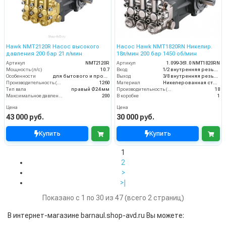
Hawk NMT2120R Насос высокого
Насос Hawk NMT1820RN Никелир.
давления 200 бар 21 л/мин
18л/мин 200 бар 1450 об/мин
Артикул
NMT2120R
Артикул
1.099-361.0 NMT1820RN
Мощность (л/с)
10.7
Вход
1/2 внутренняя резьба
Особенности
для бытового и промышленного назначения
Выход
3/8 внутренняя резьба
Производительность (л/ч)
1260
Материал
Никелерованная сталь
Тип вала
правый Ø24 мм
Производительность (л/мин)
18
Максимальное давление воды (бар)
200
В коробке
1
Цена
Цена
43 000 руб.
30 000 руб.
Купить
Купить
1
2
>
>|
Показано с 1 по 30 из 47 (всего 2 страниц)
В интернет-магазине barnaul.shop-avd.ru Вы можете: