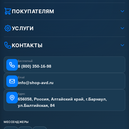
О компании
Реквизиты ООО «Шоп АВД»
ПОКУПАТЕЛЯМ
Защита данных клиента
Как заказать?
Условия соглашения
Оплата
УСЛУГИ
Вакансии
Доставка
Ремонт АВД
Рассрочка
Гарантия
Сертификаты
КОНТАКТЫ
Статьи
Лизинг
Наши работы
Получить скидку
Отзывы наших клиентов
Бесплатный
Карта сайта
8 (800) 350-16-98
Email
info@shop-avd.ru
Адрес
656058, Россия, Алтайский край, г.Барнаул,
ул.Балтийская, 84
МЕССЕНДЖЕРЫ