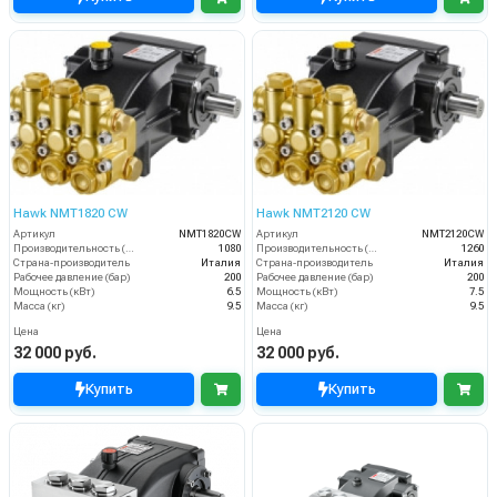
Hawk NMT1820 CW
Hawk NMT2120 CW
Артикул
NMT1820CW
Артикул
NMT2120CW
Производительность (л/ч)
1080
Производительность (л/ч)
1260
Страна-производитель
Италия
Страна-производитель
Италия
Рабочее давление (бар)
200
Рабочее давление (бар)
200
Мощность (кВт)
6.5
Мощность (кВт)
7.5
Масса (кг)
9.5
Масса (кг)
9.5
Цена
Цена
32 000 руб.
32 000 руб.
Купить
Купить