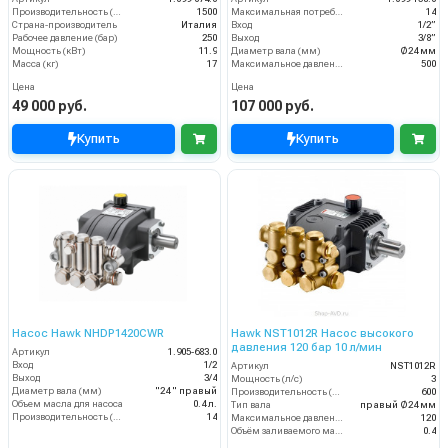
Производительность (л/ч)
1500
Максимальная потребляемая мощность, кВт
14
Страна-производитель
Италия
Вход
1/2”
Рабочее давление (бар)
250
Выход
3/8”
Мощность (кВт)
11.9
Диаметр вала (мм)
Ø24 мм
Масса (кг)
17
Максимальное давление (бар)
500
Цена
Цена
49 000 руб.
107 000 руб.
Купить
Купить
Насос Hawk NHDP1420CWR
Hawk NST1012R Насос высокого
давления 120 бар 10 л/мин
Артикул
1.905-683.0
Вход
1/2
Артикул
NST1012R
Выход
3/4
Мощность (л/с)
3
Диаметр вала (мм)
"24 " правый
Производительность (л/ч)
600
Объем масла для насоса
0.4 л.
Тип вала
правый Ø24 мм
Производительность (л/мин)
14
Максимальное давление воды (бар)
120
Объём заливаемого масла (л)
0.4