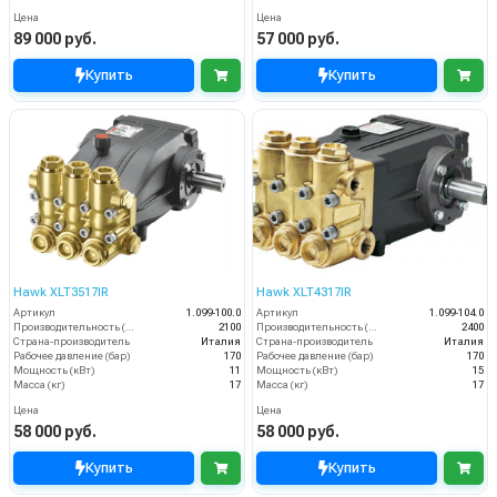
Цена
Цена
89 000 руб.
57 000 руб.
Купить
Купить
Hawk XLT3517IR
Hawk XLT4317IR
Артикул
1.099-100.0
Артикул
1.099-104.0
Производительность (л/ч)
2100
Производительность (л/ч)
2400
Страна-производитель
Италия
Страна-производитель
Италия
Рабочее давление (бар)
170
Рабочее давление (бар)
170
Мощность (кВт)
11
Мощность (кВт)
15
Масса (кг)
17
Масса (кг)
17
Цена
Цена
58 000 руб.
58 000 руб.
Купить
Купить