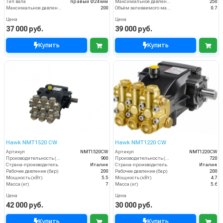
Тип вала
правый Ø24 мм
Максимальное давление воды (бар)
250
Максимальное давление воды (бар)
200
Объём заливаемого масла (л)
0.7
Цена
Цена
37 000 руб.
39 000 руб.
Купить
Купить
Hawk NMT1520 CW
Hawk NMT1220 CW
Артикул
NMT1520CW
Артикул
NMT1220CW
Производительность (л/ч)
900
Производительность (л/ч)
720
Страна-производитель
Италия
Страна-производитель
Италия
Рабочее давление (бар)
200
Рабочее давление (бар)
200
Мощность (кВт)
5.5
Мощность (кВт)
4.7
Масса (кг)
7
Масса (кг)
5.6
Цена
Цена
42 000 руб.
30 000 руб.
Купить
Купить