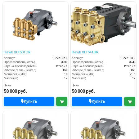
Hawk XLT5015IR
Hawk XLT5415IR
Артикул
1.099-106.0
Артикул
1.099-108.0
Производительность (л/ч)
3000
Производительность (л/ч)
3240
Страна-производитель
Италия
Страна-производитель
Италия
Рабочее давление (бар)
150
Рабочее давление (бар)
150
Мощность (кВт)
18
Мощность (кВт)
21.5
Масса (кг)
17
Масса (кг)
17
Цена
Цена
58 000 руб.
58 000 руб.
Купить
Купить