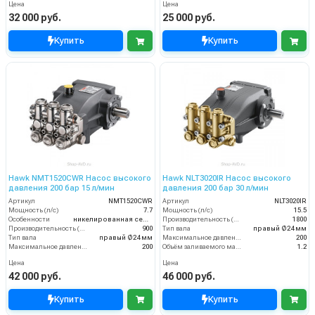
Цена
Цена
32 000 руб.
25 000 руб.
Купить
Купить
Hawk NMT1520CWR Насос высокого
Hawk NLT3020IR Насос высокого
давления 200 бар 15 л/мин
давления 200 бар 30 л/мин
Артикул
NMT1520CWR
Артикул
NLT3020IR
Мощность (л/с)
7.7
Мощность (л/с)
15.5
Особенности
никелированная серия для автомоек
Производительность (л/ч)
1800
Производительность (л/ч)
900
Тип вала
правый Ø24 мм
Тип вала
правый Ø24 мм
Максимальное давление воды (бар)
200
Максимальное давление воды (бар)
200
Объём заливаемого масла (л)
1.2
Цена
Цена
42 000 руб.
46 000 руб.
Купить
Купить