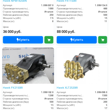
Hawk NPM1825RN
Hawk PX1150IR
Артикул
1.099-367.0
Артикул
1.099-154.0
Производительность (л/ч)
1080
Производительность (л/ч)
660
Страна-производитель
Италия
Страна-производитель
Италия
Рабочее давление (бар)
250
Рабочее давление (бар)
500
Мощность (кВт)
7.5
Мощность (кВт)
15
Масса (кг)
8
Масса (кг)
11
Цена
Цена
36 000 руб.
88 000 руб.
Купить
Купить
Hawk PX2150IR
Hawk XLT2520IR
Артикул
1.099-162.0
Артикул
1.099-090.0
Производительность (л/ч)
1260
Производительность (л/ч)
1500
Страна-производитель
Италия
Страна-производитель
Италия
Рабочее давление (бар)
500
Рабочее давление (бар)
200
Мощность (кВт)
19
Мощность (кВт)
9
Масса (кг)
19
Масса (кг)
17