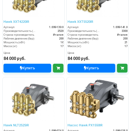
Hawk XXT4220IR
Hawk XXT5520IR
Артикул
1.099-139.0
Артикул
1.099-141.0
Производительность (л/ч)
2520
Производительность (л/ч)
3300
Страна-производитель
Италия
Страна-производитель
Италия
Рабочее давление (бар)
200
Рабочее давление (бар)
200
Мощность (кВт)
16
Мощность (кВт)
21
Масса (кг)
17
Масса (кг)
17
Цена
Цена
84 000 руб.
84 000 руб.
Купить
Купить
Hawk NLT2525IR
Насос Hawk PX1550IR
Артикул
1.099-074.0
Артикул
1.099-158.0