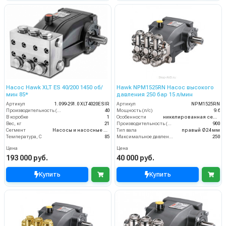
Насос Hawk XLT ES 40/200 1450 об/
Hawk NPM1525RN Насос высокого
мин 85*
давления 250 бар 15 л/мин
Артикул
1.099-291.0 XLT4020ESIR
Артикул
NPM1525RN
Производительность (л/мин)
40
Мощность (л/с)
9.6
В коробке
1
Особенности
никелированная серия
Вес, кг
21
Производительность (л/ч)
900
Сегмент
Насосы и насосные станции
Тип вала
правый Ø24 мм
Температура, C
85
Максимальное давление воды (бар)
250
Цена
Цена
193 000 руб.
40 000 руб.
Купить
Купить