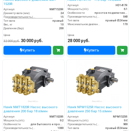
1520R
Артикул
HD1417R
Мощность (л/с)
6.1
Артикул
NMT1520R
Особенности
простое подключение
Диаметр вала (мм)
24
Производительность (л/ч)
840
Производительность (л/мин)
15
Тип вала
правый Ø24 мм
Тип вала
правый
Максимальное давление воды (бар)
170
Вес, кг
10
Давление (бар)
200
Цена
Цена
30 000 руб.
28 000 руб.
32 000 руб.
Купить
Купить
Hawk NMT1820R Насос высокого
Hawk NPM1525R Насос высокого
давления 200 бар 18 л/мин
давления 250 бар 15 л/мин
Артикул
NMT1820R
Артикул
NPM1525R
Мощность (л/с)
9.2
Мощность (л/с)
9.6
Особенности
для бытового и промышленного назначения
Производительность (л/ч)
900
Производительность (л/ч)
1080
Тип вала
правый Ø24 мм