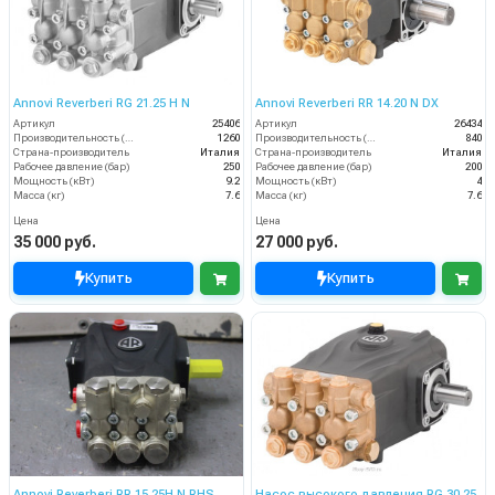
Annovi Reverberi RG 21.25 H N
Annovi Reverberi RR 14.20 N DX
Артикул
25406
Артикул
26434
Производительность (л/ч)
1260
Производительность (л/ч)
840
Страна-производитель
Италия
Страна-производитель
Италия
Рабочее давление (бар)
250
Рабочее давление (бар)
200
Мощность (кВт)
9.2
Мощность (кВт)
4
Масса (кг)
7.6
Масса (кг)
7.6
Цена
Цена
35 000 руб.
27 000 руб.
Купить
Купить
Annovi Reverberi RR 15.25H N RHS
Насос высокого давления RG 30.25