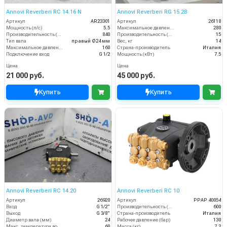
Annovi Reverberi RC 14.16 N
Annovi Reverberi RG 15.28
Артикул
AR23301
Артикул
26118
Мощность (л/с)
5.5
Максимальное давление (бар)
280
Производительность (л/ч)
840
Производительность (л/мин)
15
Тип вала
правый Ø24 мм
Вес, кг
14
Максимальное давление воды (бар)
160
Страна-производитель
Италия
Подключение вход
G 1/2
Мощность (кВт)
7.5
Цена
Цена
21 000 руб.
45 000 руб.
Купить
Купить
Annovi Reverberi RС 14.20
Annovi Reverberi RC 10
Артикул
26920
Артикул
PPAP 40054
Вход
G 1/2"
Производительность (л/ч)
600
Выход
G 3/8"
Страна-производитель
Италия
Диаметр вала (мм)
24
Рабочее давление (бар)
130
Макс. температура воды (°C)
60
Масса (кг)
7.2