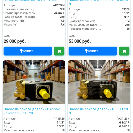
N
Артикул
AR24934
Производительность (л/ч)
900
Артикул
27368
Страна-производитель
Италия
Вход
G 1/2"
Рабочее давление (бар)
250
Выход
G 3/8"
Мощность (кВт)
7.5
Диаметр вала (мм)
24
Масса (кг)
7.6
Максимальное давление (бар)
250
Производительность (л/мин)
30
Цена
Цена
29 000 руб.
53 000 руб.
Купить
Купить
Насос высокого давления Annovi
Насос высокого давления RK 11.20
Reverberi RR 15.20
N
Артикул
RR15.20
Артикул
RK11.20N
Вход
G 1/2"
Вход
G 1/2” F
Выход
G 3/8"
Выход
G 3/8” F
Макс. температура воды (°C)
60
Макс. температура воды (°C)
60