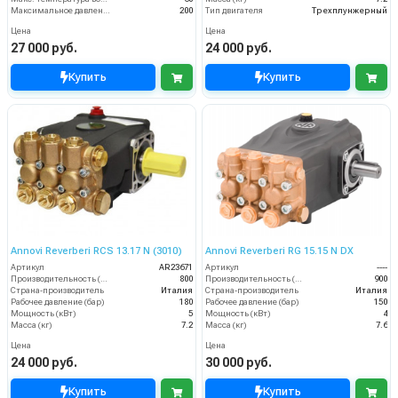
Максимальное давление (бар)
200
Тип двигателя
Трехплунжерный
Цена
Цена
27 000 руб.
24 000 руб.
Купить
Купить
Annovi Reverberi RCS 13.17 N (3010)
Annovi Reverberi RG 15.15 N DX
Артикул
AR23671
Артикул
----
Производительность (л/ч)
800
Производительность (л/ч)
900
Страна-производитель
Италия
Страна-производитель
Италия
Рабочее давление (бар)
180
Рабочее давление (бар)
150
Мощность (кВт)
5
Мощность (кВт)
4
Масса (кг)
7.2
Масса (кг)
7.6
Цена
Цена
24 000 руб.
30 000 руб.
Купить
Купить