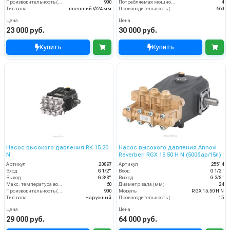
Производительность (л/ч)
900
Потребляемая мощность (кВт)
4
Тип вала
внешний Ø24 мм
Производительность (л/ч)
660
Цена
Цена
23 000 руб.
30 000 руб.
Купить
Купить
Насос высокого давления RK 15.20
Насос высокого давления Annovi
N
Reverberi RGX 15.50 H N (500бар/15л)
Артикул
20897
Артикул
25514
Вход
G 1/2"
Вход
G 1/2"
Выход
G 3/8"
Выход
G 3/8"
Макс. температура воды (°C)
60
Диаметр вала (мм)
24
Производительность (л/ч)
900
Модель
RGX 15.50 H N
Тип вала
Наружный
Производительность (л/мин)
15
Цена
Цена
29 000 руб.
64 000 руб.