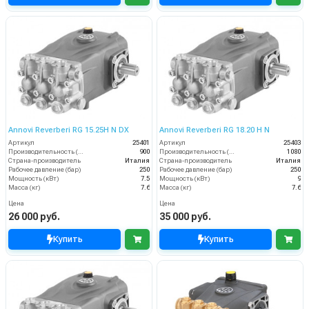
Annovi Reverberi RG 15.25H N DX
Annovi Reverberi RG 18.20 H N
Артикул
25401
Артикул
25403
Производительность (л/ч)
900
Производительность (л/ч)
1080
Страна-производитель
Италия
Страна-производитель
Италия
Рабочее давление (бар)
250
Рабочее давление (бар)
250
Мощность (кВт)
7.5
Мощность (кВт)
9
Масса (кг)
7.6
Масса (кг)
7.6
Цена
Цена
26 000 руб.
35 000 руб.
Купить
Купить