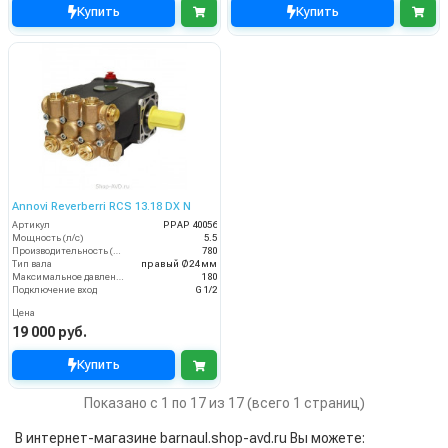
Купить
Купить
Annovi Reverberri RCS 13.18 DX N
Артикул
PPAP 40056
Мощность (л/с)
5.5
Производительность (л/ч)
780
Тип вала
правый Ø24 мм
Максимальное давление воды (бар)
180
Подключение вход
G 1/2
Цена
19 000 руб.
Купить
Показано с 1 по 17 из 17 (всего 1 страниц)
В интернет-магазине barnaul.shop-avd.ru Вы можете: