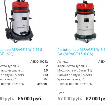
ecnica MIRAGE 1 W 2 76 S
Portotecnica MIRAGE 1 W 3 6
GE 1629)
GA (MIRAGE 1540 GA)
л
ASDO 40032
Артикул
ASD
Количество турбин (шт)
2
Количество турбин (шт)
Всасывающий шланг (м)
2.5
Мощность турбины (Вт)
 воздуха (л/сек)
110
Расход воздуха (л/сек)
ь шума (дБ)
84
Уровень шума (дБ)
-производитель
Италия
Страна-производитель
Цена
00 руб.
56 000 руб.
67 000 руб.
62 000 р