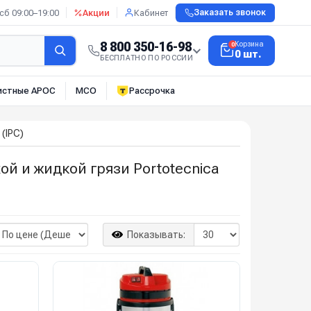
сб 09:00–19:00
Акции
Кабинет
Заказать звонок
8 800 350-16-98
Корзина
0
0 шт.
БЕСПЛАТНО ПО РОССИИ
истные АРОС
МСО
Рассрочка
 (IPC)
й и жидкой грязи Portotecnica
Показывать: