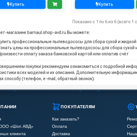
Купить
Купить
Показано с 1 по 6 из 6 (всего 1
ет-магазине barnaul.shop-avd.ru Вы можете:
Купить профессиональные пылеводососы для сбора сухой и жидкой г
Узнать цены на профессиональные пылеводососы для сбора сухой и 
Произвести оплату заказа банковской картой или оплатив счёт
овершением покупки рекомендуем ознакомиться с подробной инфор
ристики всех моделей и их описания. Дополнительную информацию
х способу (телефон, e-mail, обратный звонок).
МПАНИИ
ПОКУПАТЕЛЯМ
и
Как заказать?
Ремо
 ООО «Шоп АВД»
Оплата
Сер
нных клиента
Доставка
Наши