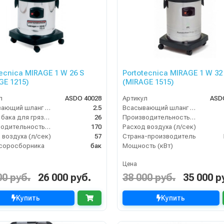
tecnica MIRAGE 1 W 26 S
Portotecnica MIRAGE 1 W 32
GE 1215)
(MIRAGE 1515)
л
ASDO 40028
Артикул
ASD
Всасывающий шланг (м)
2.5
Всасывающий шланг (м)
Объём бака для грязи (л)
26
Производительность (м3/час)
Производительность (м3/час)
170
Расход воздуха (л/сек)
 воздуха (л/сек)
57
Страна-производитель
соросборника
бак
Мощность (кВт)
Цена
00 руб.
26 000 руб.
38 000 руб.
35 000 р
Купить
Купить