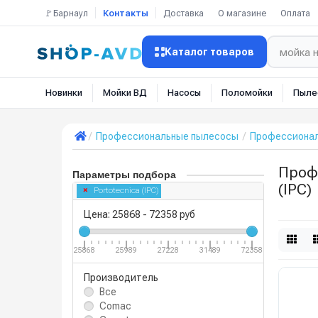
🚩Барнаул
Контакты
Доставка
О магазине
Оплата
Каталог товаров
Новинки
Мойки ВД
Насосы
Поломойки
Пыле
Профессиональные пылесосы
Профессионал
Проф
Параметры подбора
(IPC)
Portotecnica (IPC)
Цена:
25868
-
72358
руб
25868
25989
27228
31489
72358
Производитель
Все
Comac