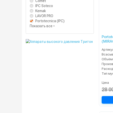
Comet
IPC Soteco
Kemak
LAVOR PRO
Portotecnica (IPC)
Показать все
Porto
(MIRA
Артику
Расход
Тип му
Цена
28 0