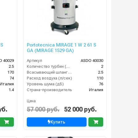
 S
Portotecnica MIRAGE 1 W 2 61 S
GA (MIRAGE 1529 GA)
O 40029
Артикул
ASDO 40030
2.5
Количество турбин (шт)
2
170
Всасывающий шланг (м)
2.5
74
Расход воздуха (л/сек)
110
Италия
Уровень шума (дБ)
76
1.4
Страна-производитель
Италия
Цена
уб.
57 000 руб.
52 000 руб.
Купить