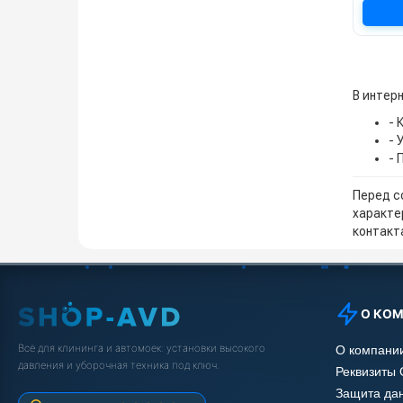
В интерн
- 
- 
- 
Перед с
характе
контакта
О КО
Всё для клининга и автомоек: установки высокого
О компани
давления и уборочная техника под ключ.
Реквизиты
Защита да