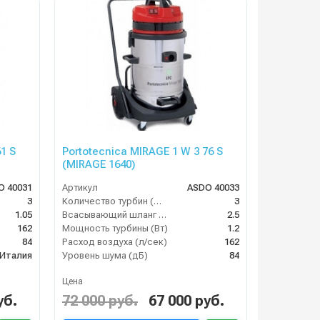
1 S
Portotecnica MIRAGE 1 W 3 76 S
(MIRAGE 1640)
O 40031
Артикул
ASDO 40033
3
Количество турбин (шт)
3
1.05
Всасывающий шланг (м)
2.5
162
Мощность турбины (Вт)
1.2
84
Расход воздуха (л/сек)
162
Италия
Уровень шума (дБ)
84
Цена
уб.
72 000 руб.
67 000 руб.