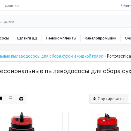
Гарантия
пн–
сосы
Шланги ВД
Пенокомплекты
Каналопромывки
Оч
ьные пылеводососы для сбора сухой и жидкой грязи
Portotecnica
ессиональные пылеводососы для сбора сухо
Сортировать: