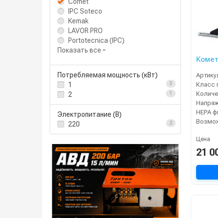
Comet
IPC Soteco
Kemak
LAVOR PRO
Portotecnica (IPC)
Показать все
Комет
Потребляемая мощность (кВт)
Артику
Класс 
1
3
2
1
Напря
Электропитание (В)
220
2
Цена
21 0