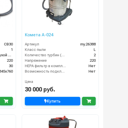
Комета A-024
CB30
Артикул
my.26388
1
Класс пыли
L
Для влажной и сухой уборки
Количество турбин (шт)
2
220
Напряжение
220
30
HEPA фильтр в комплекте
Нет
345х760
Возможность подключения электрощетки
Нет
Цена
30 000 руб.
Купить