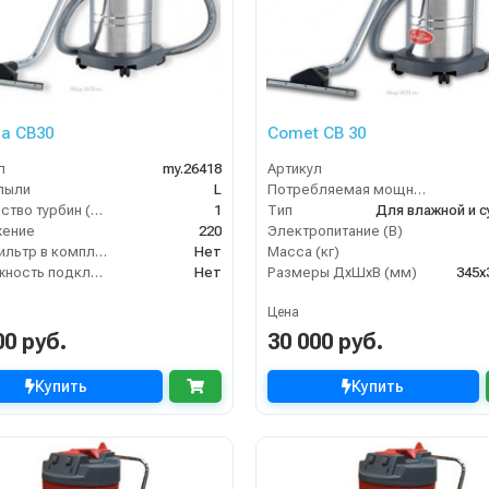
а CB30
Comet CB 30
л
my.26418
Артикул
пыли
L
Потребляемая мощность (кВт)
Количество турбин (шт)
1
Тип
жение
220
Электропитание (В)
HEPA фильтр в комплекте
Нет
Масса (кг)
Возможность подключения электрощетки
Нет
Размеры ДхШхВ (мм)
345х
Цена
00 руб.
30 000 руб.
Купить
Купить