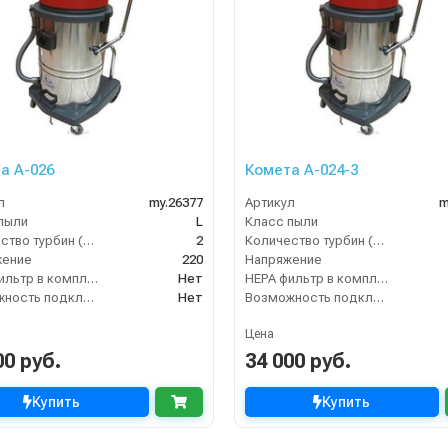
а А-026
Комета А-024-3
л
my.26377
Артикул
m
пыли
L
Класс пыли
Количество турбин (шт)
2
Количество турбин (шт)
жение
220
Напряжение
HEPA фильтр в комплекте
Нет
HEPA фильтр в комплекте
Возможность подключения электрощетки
Нет
Возможность подключения электрощетки
Цена
00 руб.
34 000 руб.
Купить
Купить