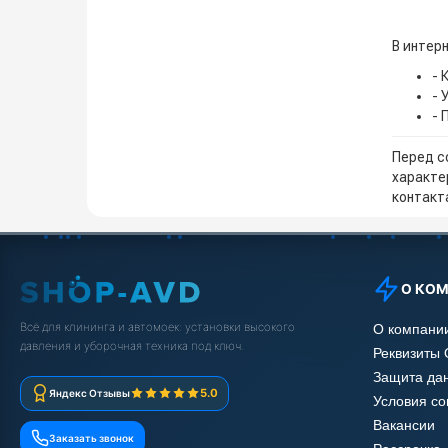
В интерн
- 
- 
- 
Перед с
характе
контакта
О КО
Всё для клининга и автомоек: установки высокого
О компани
давления и уборочная техника под ключ.
Реквизиты
Защита да
5.0
Яндекс Отзывы
Условия с
Вакансии
Заказать звонок