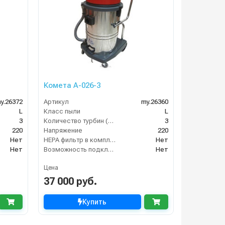
Комета А-026-3
y.26372
Артикул
my.26360
L
Класс пыли
L
3
Количество турбин (шт)
3
220
Напряжение
220
Нет
HEPA фильтр в комплекте
Нет
Нет
Возможность подключения электрощетки
Нет
Цена
37 000 руб.
Купить