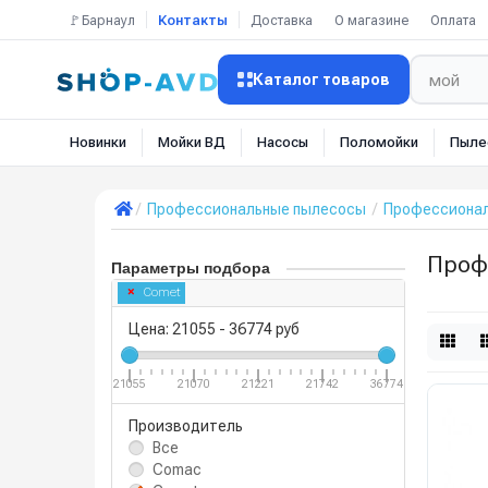
🚩Барнаул
Контакты
Доставка
О магазине
Оплата
Каталог товаров
Новинки
Мойки ВД
Насосы
Поломойки
Пыле
Профессиональные пылесосы
Профессионал
Проф
Параметры подбора
Comet
Цена:
21055
-
36774
руб
21055
21070
21221
21742
36774
Производитель
Все
Comac