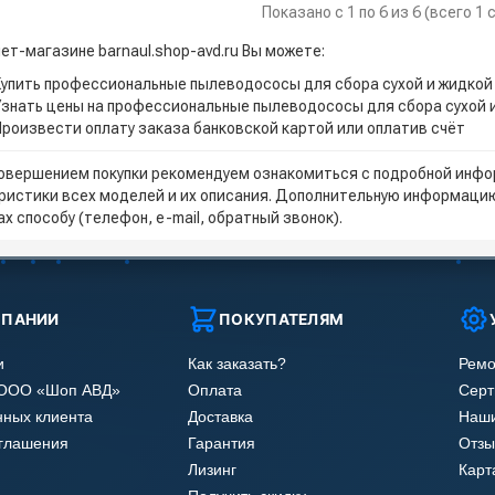
Показано с 1 по 6 из 6 (всего 1
ет-магазине barnaul.shop-avd.ru Вы можете:
Купить профессиональные пылеводососы для сбора сухой и жидкой 
Узнать цены на профессиональные пылеводососы для сбора сухой 
Произвести оплату заказа банковской картой или оплатив счёт
овершением покупки рекомендуем ознакомиться с подробной инфор
ристики всех моделей и их описания. Дополнительную информацию
х способу (телефон, e-mail, обратный звонок).
МПАНИИ
ПОКУПАТЕЛЯМ
и
Как заказать?
Ремо
 ООО «Шоп АВД»
Оплата
Сер
нных клиента
Доставка
Наши
оглашения
Гарантия
Отзы
Лизинг
Карт