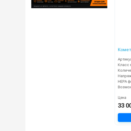
Комет
Артику
Класс 
Напря
Цена
33 0