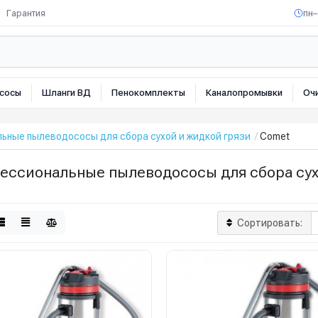
Гарантия
пн–
сосы
Шланги ВД
Пенокомплекты
Каналопромывки
Оч
ьные пылеводососы для сбора сухой и жидкой грязи
Comet
ессиональные пылеводососы для сбора сух
Сортировать: