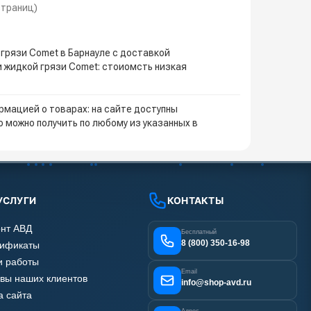
 страниц)
грязи Comet в Барнауле с доставкой
и жидкой грязи Comet: стоиомсть низкая
мацией о товарах: на сайте доступны
 можно получить по любому из указанных в
УСЛУГИ
КОНТАКТЫ
нт АВД
Бесплатный
8 (800) 350-16-98
тификаты
 работы
Email
вы наших клиентов
info@shop-avd.ru
а сайта
Адрес