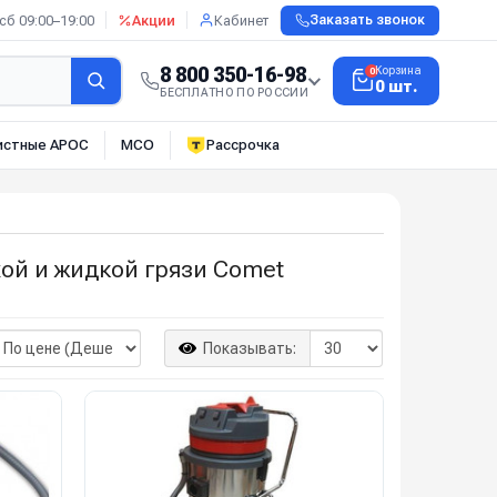
сб 09:00–19:00
Акции
Кабинет
Заказать звонок
8 800 350-16-98
Корзина
0
0 шт.
БЕСПЛАТНО ПО РОССИИ
истные АРОС
МСО
Рассрочка
ой и жидкой грязи Comet
Показывать: