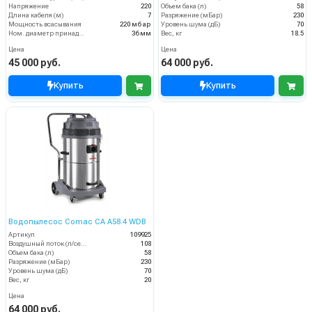
Напряжение
220
Объем бака (л)
58
Длина кабеля (м)
7
Разряжение (мБар)
230
Мощность всасывания
220 мбар
Уровень шума (дБ)
70
Ном. диаметр принадлежностей
36 мм
Вес, кг
18.5
Цена
Цена
45 000 руб.
64 000 руб.
Купить
Купить
Водопылесос Comac CA A58.4 WDВ
Артикул
109925
Воздушный поток (л/сек)
108
Объем бака (л)
58
Разряжение (мБар)
230
Уровень шума (дБ)
70
Вес, кг
20
Цена
64 000 руб.