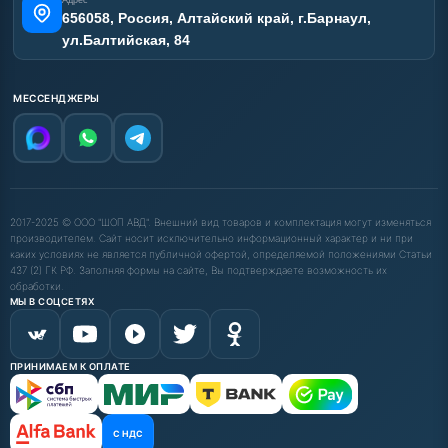
Адрес
656058, Россия, Алтайский край, г.Барнаул,
ул.Балтийская, 84
МЕССЕНДЖЕРЫ
2017-2025 © ООО "ШОП АВД". Внешний вид товаров и комплектация могут изменяться
производителем. Сайт носит исключительно информационный характер и ни при
каких условиях не является публичной офертой, определяемой положениями Статьи
437 (2) ГК РФ. Заполняя формы на сайте, Вы подтверждаете возможность их
обработки.
МЫ В СОЦСЕТЯХ
ПРИНИМАЕМ К ОПЛАТЕ
С НДС