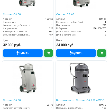
Comac CA 30
Comac CA 60
Артикул
100155
Артикул
100164
Класс пыли
L
Количество турбин (шт)
1
Количество турбин (шт)
1
Напряжение
220
Напряжение
220
Габариты
430х400х760
HEPA фильтр в комплекте
Нет
Длина всасывающего шланга (м)
3
Возможность подключения электрощетки
Нет
Длина кабеля (м)
7
Цена
Цена
32 000 руб.
34 000 руб.
Купить
Купить
Comac CA 80
Водопылесос Comac CA P58.4 WDB
Артикул
100170
Артикул
109919
Количество турбин (шт)
1
Воздушный поток (л/сек)
108