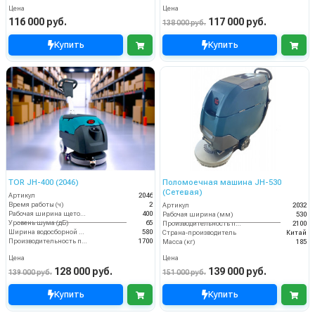
Цена
Цена
116 000 руб.
117 000 руб.
138 000 руб.
Купить
Купить
TOR JH-400 (2046)
Поломоечная машина JH-530
(Сетевая)
Артикул
2046
Время работы (ч)
2
Артикул
2032
Рабочая ширина щеток (мм)
400
Рабочая ширина (мм)
530
Уровень шума (дБ)
65
Производительность по площади (м2/ч)
2100
Ширина водосборной рейки
580
Страна-производитель
Китай
Производительность по площади (м2/ч)
1700
Масса (кг)
185
Цена
Цена
128 000 руб.
139 000 руб.
139 000 руб.
151 000 руб.
Купить
Купить