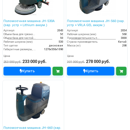
Поломоечная машина JH-530A
Поломоечная машина JH-560 (зар.
(зар. устр + Lithium аккум.)
устр + VRLA GEL аккум.)
Артикул
2043
Артикул
2034
Объем бака для грязной воды, л
56
Рабочая ширина (мм)
560
Объем бака для чистой воды, л
50
Производительность по площади (м2/ч)
3000
Рабочая ширина (мм)
530
Страна-производитель
Китай
Тип щетки
дисковая
Масса (кг)
290
Габаритные размеры, мм
1270х550х1090
Цена
Цена
233 000 руб.
278 000 руб.
253 000 руб.
301 000 руб.
Купить
Купить
Поломоечная машина JH-660 (зар.