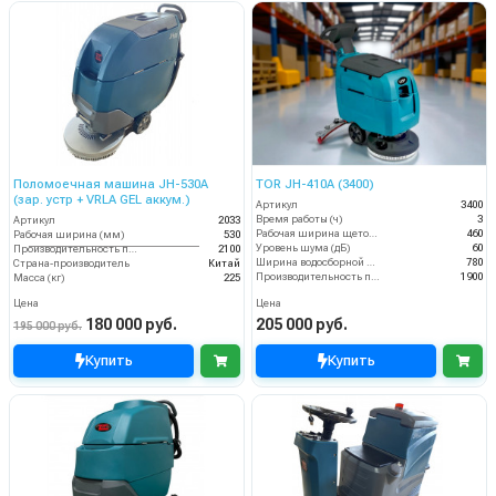
Поломоечная машина JH-530A
TOR JH-410A (3400)
(зар. устр + VRLA GEL аккум.)
Артикул
3400
Время работы (ч)
3
Артикул
2033
Рабочая ширина щеток (мм)
460
Рабочая ширина (мм)
530
Уровень шума (дБ)
60
Производительность по площади (м2/ч)
2100
Ширина водосборной рейки
780
Страна-производитель
Китай
Производительность по площади (м2/ч)
1900
Масса (кг)
225
Цена
Цена
180 000 руб.
205 000 руб.
195 000 руб.
Купить
Купить