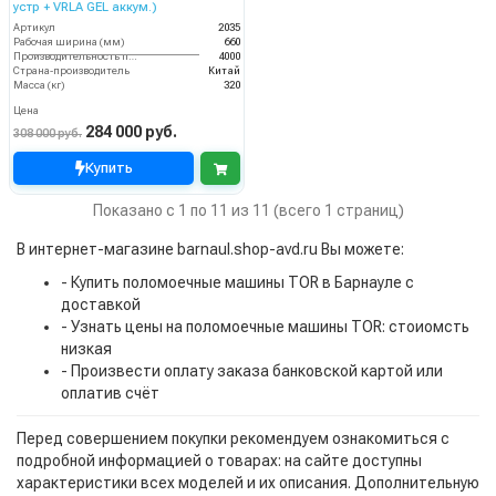
устр + VRLA GEL аккум.)
Артикул
2035
Рабочая ширина (мм)
660
Производительность по площади (м2/ч)
4000
Страна-производитель
Китай
Масса (кг)
320
Цена
284 000 руб.
308 000 руб.
Купить
Показано с 1 по 11 из 11 (всего 1 страниц)
В интернет-магазине barnaul.shop-avd.ru Вы можете:
- Купить поломоечные машины TOR в Барнауле с
доставкой
- Узнать цены на поломоечные машины TOR: стоиомсть
низкая
- Произвести оплату заказа банковской картой или
оплатив счёт
Перед совершением покупки рекомендуем ознакомиться с
подробной информацией о товарах: на сайте доступны
характеристики всех моделей и их описания. Дополнительную