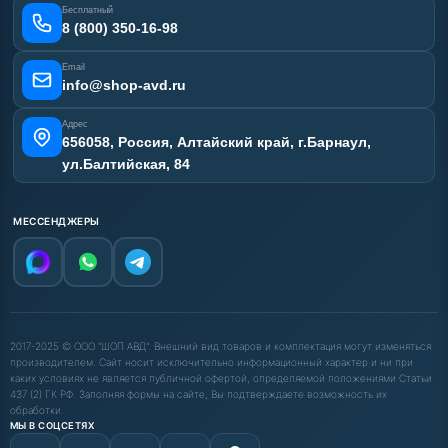
Отзывы наших клиентов
Бесплатный
Карта сайта
8 (800) 350-16-98
Email
info@shop-avd.ru
Адрес
656058, Россия, Алтайский край, г.Барнаул,
ул.Балтийская, 84
МЕССЕНДЖЕРЫ
2017-2025 © ООО "ШОП АВД". Внешний вид товаров и комплектация могут изменяться
производителем. Сайт носит исключительно информационный характер и ни при
каких условиях не является публичной офертой, определяемой положениями Статьи
437 (2) ГК РФ. Заполняя формы на сайте, Вы подтверждаете возможность их
обработки.
МЫ В СОЦСЕТЯХ