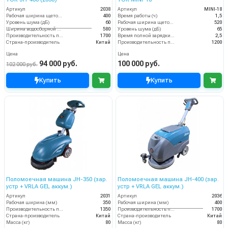
Артикул
2038
Артикул
MINI-18
Рабочая ширина щеток (мм)
400
Время работы (ч)
1,5
Уровень шума (дБ)
60
Рабочая ширина щеток (мм)
520
Ширина водосборной рейки
580
Уровень шума (дБ)
65
Производительность по площади (м2/ч)
1700
Время полной зарядки аккумулятора (ч)
2,5
Страна-производитель
Китай
Производительность по площади (м2/ч)
1200
Цена
Цена
94 000 руб.
100 000 руб.
102 000 руб.
Купить
Купить
Поломоечная машина JH-350 (зар.
Поломоечная машина JH-400 (зар.
устр + VRLA GEL аккум.)
устр + VRLA GEL аккум.)
Артикул
2031
Артикул
2036
Рабочая ширина (мм)
350
Рабочая ширина (мм)
400
Производительность по площади (м2/ч)
1350
Производительность по площади (м2/ч)
1700
Страна-производитель
Китай
Страна-производитель
Китай
Масса (кг)
80
Масса (кг)
80