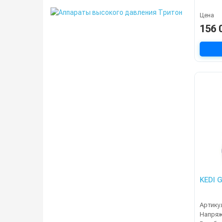
Цена
156 
KEDI 
Артику
Напря