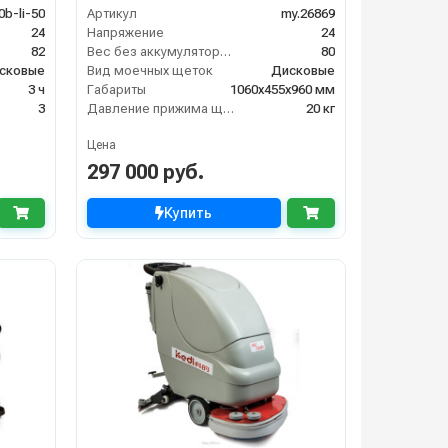
0b-li-50
Артикул
my.26869
24
Напряжение
24
82
Вес без аккумуляторов (кг)
80
сковые
Вид моечных щеток
Дисковые
3 ч
Габариты
1060х455х960 мм
3
Давление прижима щеток
20 кг
Цена
297 000 руб.
Купить