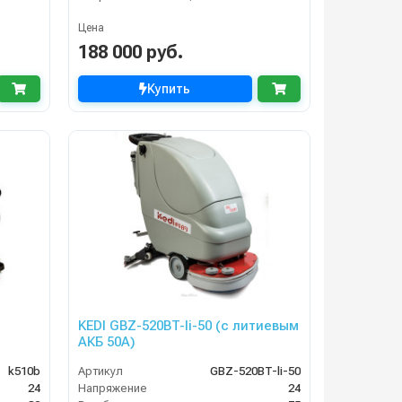
Цена
188 000 руб.
Купить
KEDI GBZ-520BT-li-50 (с литиевым
АКБ 50А)
k510b
Артикул
GBZ-520BT-li-50
24
Напряжение
24