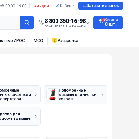
сб 09:00–19:00
Акции
Кабинет
Заказать звонок
8 800 350-16-98
Корзина
0
0 шт.
БЕСПЛАТНО ПО РОССИИ
истные АРОС
МСО
Рассрочка
омоечные
Поломоечные
ины с сиденьем
машины для чистки
 оператора
ковров
дство для
омоечных машин