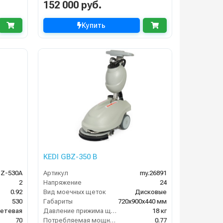
152 000 руб.
Купить
KEDI GBZ-350 B
BZ-530A
Артикул
my.26891
2
Напряжение
24
0.92
Вид моечных щеток
Дисковые
530
Габариты
720х900х440 мм
етевая
Давление прижима щеток
18 кг
70
Потребляемая мощность (кВт)
0.77