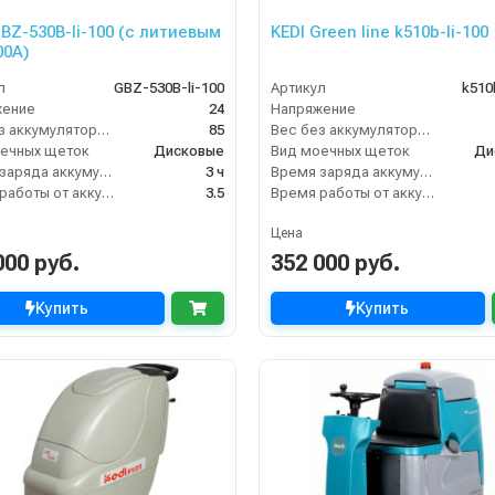
GBZ-530B-li-100 (с литиевым
KEDI Green line k510b-li-100
00А)
л
GBZ-530B-li-100
Артикул
k510
жение
24
Напряжение
Вес без аккумуляторов (кг)
85
Вес без аккумуляторов (кг)
ечных щеток
Дисковые
Вид моечных щеток
Ди
Время заряда аккумуляторов
3 ч
Время заряда аккумуляторов
Время работы от аккумуляторов (ч)
3.5
Время работы от аккумуляторов (ч)
Цена
000 руб.
352 000 руб.
Купить
Купить