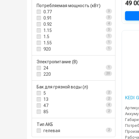
49 0
Потребляемая мощность (кВт)
0.77
3
0.91
3
0.92
4
1.15
3
1.5
1
1.55
1
920
1
Электропитание (В)
24
1
220
20
Бак для грязной воды (л)
5
2
KEDI 
13
2
47
4
Артику
85
2
Габари
Тип АКБ
гелевая
2
Произ