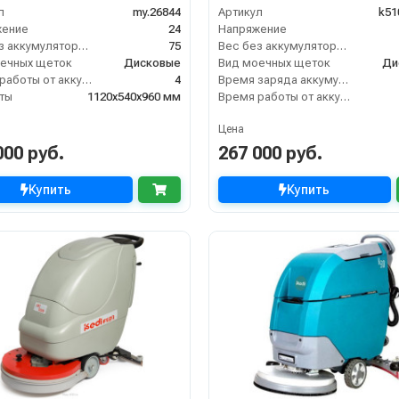
л
my.26844
Артикул
k51
жение
24
Напряжение
Вес без аккумуляторов (кг)
75
Вес без аккумуляторов (кг)
ечных щеток
Дисковые
Вид моечных щеток
Ди
Время работы от аккумуляторов (ч)
4
Время заряда аккумуляторов
ты
1120х540х960 мм
Время работы от аккумуляторов (ч)
Цена
000 руб.
267 000 руб.
Купить
Купить