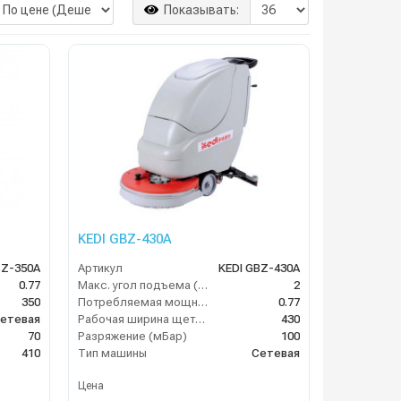
Показывать:
KEDI GBZ-430A
BZ-350A
Артикул
KEDI GBZ-430A
0.77
Макс. угол подъема (%)
2
350
Потребляемая мощность (кВт)
0.77
етевая
Рабочая ширина щеток (мм)
430
70
Разряжение (мБар)
100
410
Тип машины
Сетевая
Цена