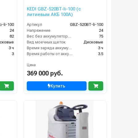
KEDI GBZ-520BT-li-100 (с
литиевым АКБ 100А)
b-li-100
Артикул
GBZ-520BT-li-100
24
Напряжение
24
82
Вес без аккумуляторов (кг)
75
сковые
Вид моечных щеток
Дисковые
3 ч
Время заряда аккумуляторов
3 ч
3
Время работы от аккумуляторов (ч)
3.5
Цена
369 000 руб.
Купить