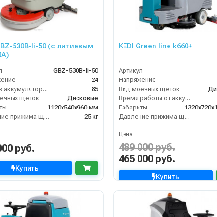
GBZ-530B-li-50 (с литиевым
KEDI Green line k660+
0А)
л
GBZ-530B-li-50
Артикул
жение
24
Напряжение
Вес без аккумуляторов (кг)
85
Вид моечных щеток
Ди
ечных щеток
Дисковые
Время работы от аккумуляторов (ч)
ты
1120х540х960 мм
Габариты
1320х720х
Давление прижима щеток
25 кг
Давление прижима щеток
Цена
489 000 руб.
000 руб.
465 000 руб.
Купить
Купить