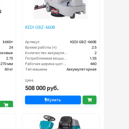
KEDI GBZ-660B
k660+
Артикул
KEDI GBZ-660B
24
Время работы (ч)
2.5
сковые
Количество аккумуляторов (шт)
2
2.75
Потребляемая мощность (кВт)
1.55
1270 мм
Рабочая ширина щеток (мм)
660
60 кг
Тип машины
Аккумуляторная
Цена
508 000 руб.
Купить