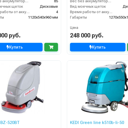
Вес без аккумуляторов (кг)
85
Вес без аккумуляторов (кг)
ечных щеток
Дисковые
Вид моечных щеток
Ди
Время работы от аккумуляторов (ч)
4
Время работы от аккумуляторов (ч)
ты
1120х540х960 мм
Габариты
1270х550х
Цена
000 руб.
248 000 руб.
Купить
Купить
GBZ-520BT
KEDI Green line k510b-li-50