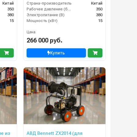
Китай
Страна-производитель
Китай
350
Рабочее давление (бар)
350
380
Электропитание (В)
380
15
Мощность (кВт)
15
Цена
266 000 руб.
Купить
ме из
АВД Bennett ZX2014 (для