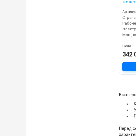
желез
Артику
Страна
Электр
Мощнос
Цена
342 
В интерн
- 
- 
- 
Перед с
характе