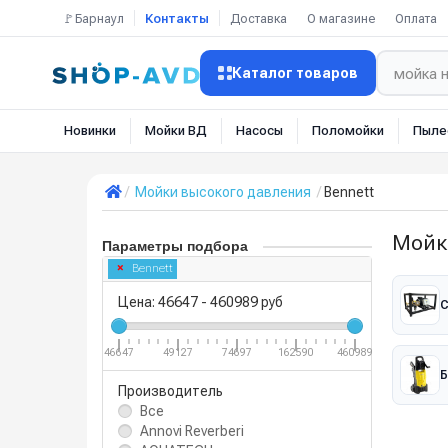
🚩Барнаул
Контакты
Доставка
О магазине
Оплата
Каталог товаров
Новинки
Мойки ВД
Насосы
Поломойки
Пыле
Мойки высокого давления
Bennett
Мойк
Параметры подбора
Bennett
Цена:
46647
-
460989
руб
С
46647
49127
74697
162590
460989
Б
Производитель
Все
Annovi Reverberi