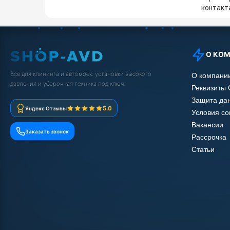
контакта
О КО
Всё для клининга и автомоек: установки высокого
О компани
давления и уборочная техника под ключ.
Реквизиты
Защита да
5.0
Яндекс Отзывы
Условия с
Вакансии
Заказать звонок
Рассрочка
Статьи