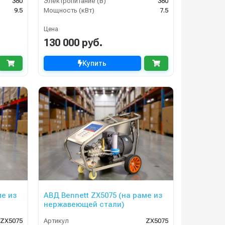
380
Электропитание (В)
380
9.5
Мощность (кВт)
7.5
Цена
130 000 руб.
Купить
ме из
АВД Bennett ZX5075 (на раме из
нержавеющей стали)
ZX5075
Артикул
ZX5075