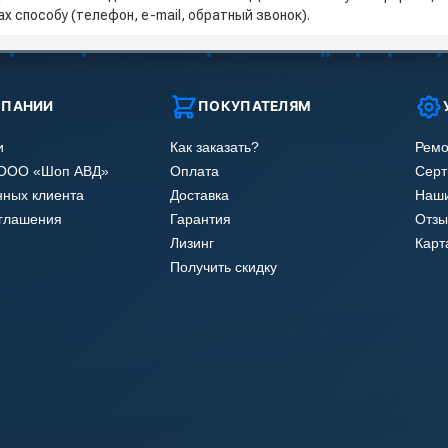
х способу (телефон, e-mail, обратный звонок).
МПАНИИ
ПОКУПАТЕЛЯМ
и
Как заказать?
Ремо
 ООО «Шоп АВД»
Оплата
Сер
нных клиента
Доставка
Наши
оглашения
Гарантия
Отзы
Лизинг
Карт
Получить скидку