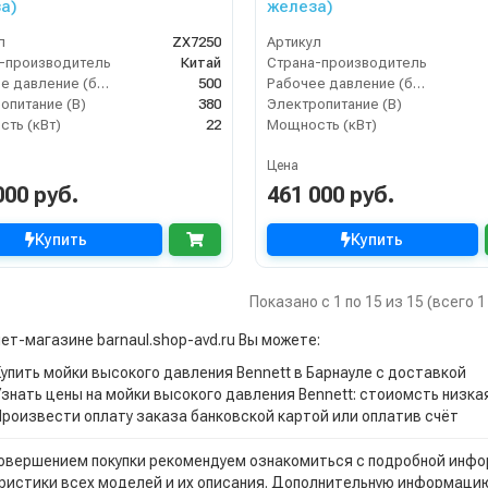
а)
железа)
л
ZX7250
Артикул
-производитель
Китай
Страна-производитель
Рабочее давление (бар)
500
Рабочее давление (бар)
опитание (В)
380
Электропитание (В)
ть (кВт)
22
Мощность (кВт)
Цена
000 руб.
461 000 руб.
Купить
Купить
Показано с 1 по 15 из 15 (всего 
ет-магазине barnaul.shop-avd.ru Вы можете:
Купить мойки высокого давления Bennett в Барнауле с доставкой
Узнать цены на мойки высокого давления Bennett: стоиомсть низка
Произвести оплату заказа банковской картой или оплатив счёт
овершением покупки рекомендуем ознакомиться с подробной инфор
ристики всех моделей и их описания. Дополнительную информацию