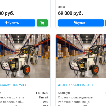
Цена
00 руб.
69 000 руб.
Купить
Купить
ennett HN‑7500
АВД Bennett HN‑9500
л
HN‑7500
Артикул
-производитель
Китай
Страна-производитель
Рабочее давление (бар)
280
Рабочее давление (бар)