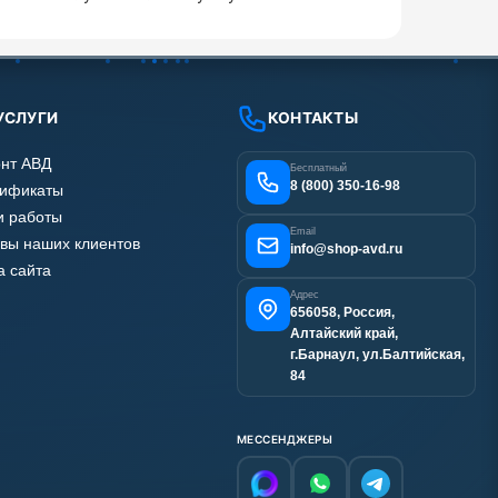
УСЛУГИ
КОНТАКТЫ
нт АВД
Бесплатный
8 (800) 350-16-98
тификаты
 работы
Email
вы наших клиентов
info@shop-avd.ru
а сайта
Адрес
656058, Россия,
Алтайский край,
г.Барнаул, ул.Балтийская,
84
МЕССЕНДЖЕРЫ