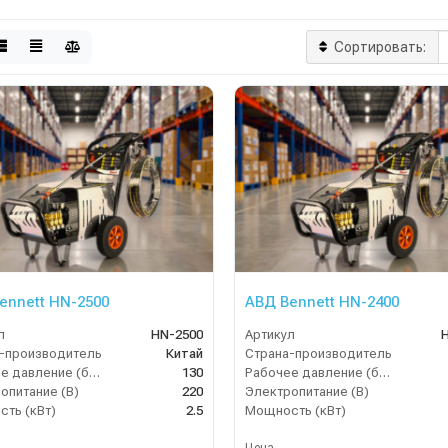
Сортировать:
ennett HN-2500
АВД Bennett HN-2400
л
HN-2500
Артикул
-производитель
Китай
Страна-производитель
Рабочее давление (бар)
130
Рабочее давление (бар)
опитание (В)
220
Электропитание (В)
ть (кВт)
2.5
Мощность (кВт)
Цена