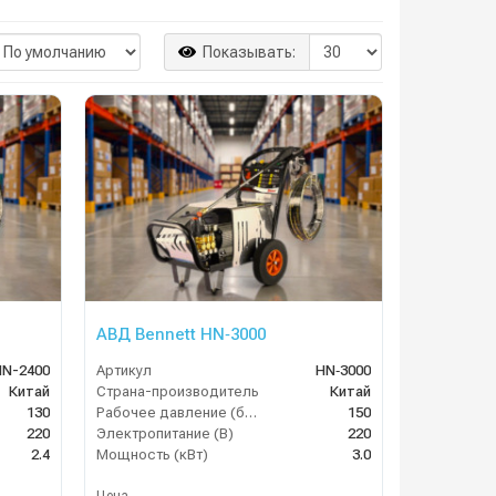
Показывать:
АВД Bennett HN‑3000
HN-2400
Артикул
HN‑3000
Китай
Страна-производитель
Китай
130
Рабочее давление (бар)
150
220
Электропитание (В)
220
2.4
Мощность (кВт)
3.0
Цена