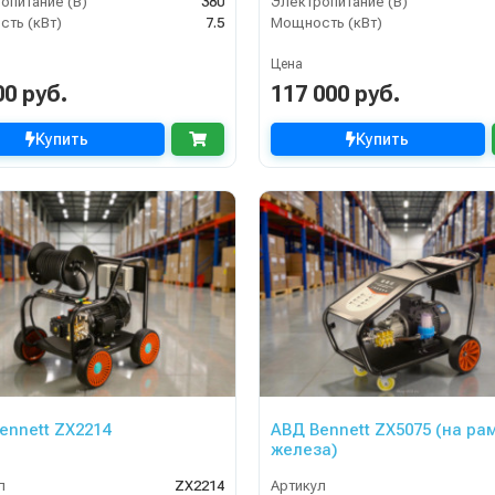
опитание (В)
380
Электропитание (В)
ть (кВт)
7.5
Мощность (кВт)
Цена
00 руб.
117 000 руб.
Купить
Купить
ennett ZX2214
АВД Bennett ZX5075 (на ра
железа)
л
ZX2214
Артикул