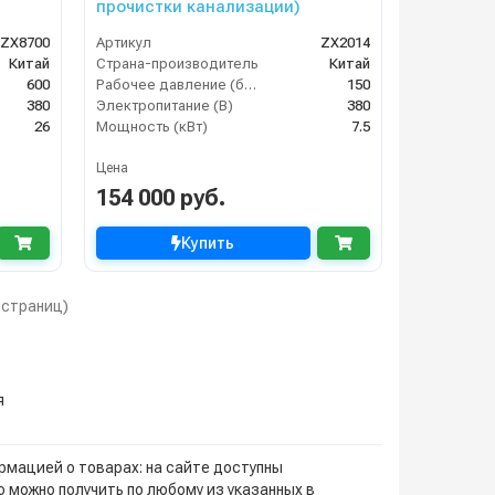
прочистки канализации)
ZX8700
Артикул
ZX2014
Китай
Страна-производитель
Китай
600
Рабочее давление (бар)
150
380
Электропитание (В)
380
26
Мощность (кВт)
7.5
Цена
154 000 руб.
Купить
1 страниц)
я
мацией о товарах: на сайте доступны
 можно получить по любому из указанных в