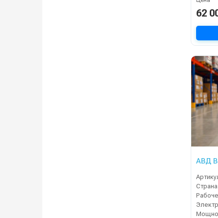
62 0
АВД B
Артику
Страна
Электр
Мощнос