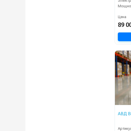
Электр
Мощнос
Цена
89 0
АВД B
Артику