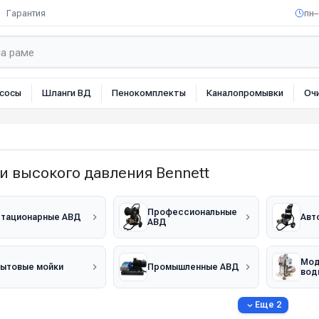
Гарантия
пн–
сосы
Шланги ВД
Пенокомплекты
Каналопромывки
Оч
и высокого давления Bennett
Профессиональные
тационарные АВД
Авт
АВД
Мод
ытовые мойки
Промышленные АВД
вод
Еще 2