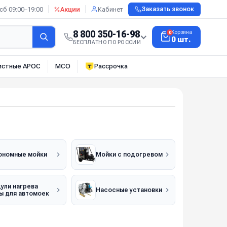
сб 09:00–19:00
Акции
Кабинет
Заказать звонок
8 800 350-16-98
Корзина
0
0 шт.
БЕСПЛАТНО ПО РОССИИ
истные АРОС
МСО
Рассрочка
ономные мойки
Мойки с подогревом
ули нагрева
Насосные установки
ы для автомоек