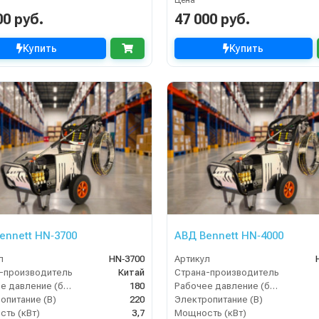
00 руб.
47 000 руб.
Купить
Купить
ennett HN‑3700
АВД Bennett HN‑4000
л
HN‑3700
Артикул
-производитель
Китай
Страна-производитель
Рабочее давление (бар)
180
Рабочее давление (бар)
опитание (В)
220
Электропитание (В)
ть (кВт)
3,7
Мощность (кВт)