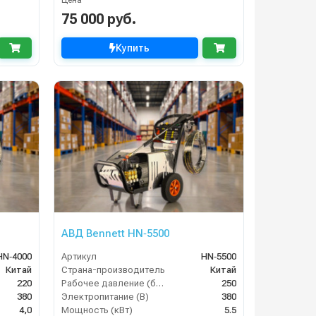
75 000 руб.
Купить
АВД Bennett HN‑5500
HN‑4000
Артикул
HN‑5500
Китай
Страна-производитель
Китай
220
Рабочее давление (бар)
250
380
Электропитание (В)
380
4,0
Мощность (кВт)
5.5