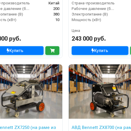
-производитель
Китай
Страна-производитель
Рабочее давление (бар)
200
Рабочее давление (бар)
опитание (В)
380
Электропитание (В)
ть (кВт)
10
Мощность (кВт)
Цена
000 руб.
243 000 руб.
Купить
Купить
ennett ZX7250 (на раме из
АВД Bennett ZX8700 (на ра