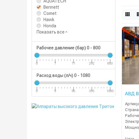
AQUATECH
Bennett
Comet
Hawk
Honda
Показать все
Рабочее давление (бар)
0
-
800
0
7
71
292
800
Расход воды (л/ч)
0
-
1080
0
9
96
395
1080
АВД B
Артику
Страна
Электр
Мощнос
Цена