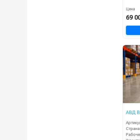
Цена
69 0
АВД B
Артику
Страна