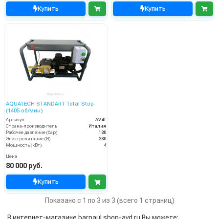
Купить
Купить
AQUATECH STANDART Total Stop
(1405 об/мин)
Артикул
AV4T
Страна-производитель
Италия
Рабочее давление (бар)
180
Электропитание (В)
380
Мощность (кВт)
4
Цена
80 000 руб.
Купить
Показано с 1 по 3 из 3 (всего 1 страниц)
В интернет-магазине barnaul.shop-avd.ru Вы можете: