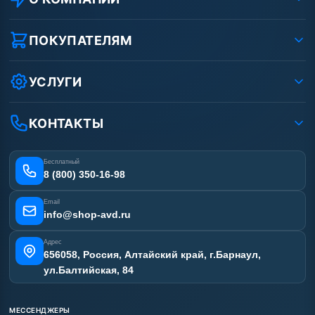
О компании
Реквизиты ООО «Шоп АВД»
ПОКУПАТЕЛЯМ
Защита данных клиента
Как заказать?
Условия соглашения
Оплата
УСЛУГИ
Вакансии
Доставка
Ремонт АВД
Рассрочка
Гарантия
Сертификаты
КОНТАКТЫ
Статьи
Лизинг
Наши работы
Получить скидку
Отзывы наших клиентов
Бесплатный
Карта сайта
8 (800) 350-16-98
Email
info@shop-avd.ru
Адрес
656058, Россия, Алтайский край, г.Барнаул,
ул.Балтийская, 84
МЕССЕНДЖЕРЫ