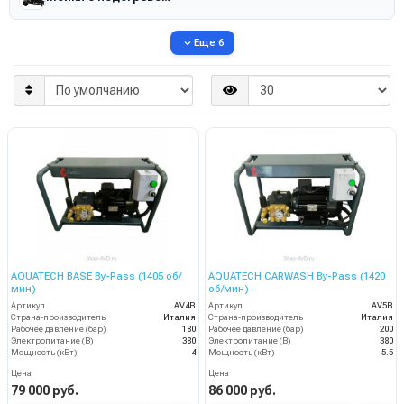
Еще 6
AQUATECH BASE By-Pass (1405 об/
AQUATECH CARWASH By-Pass (1420
мин)
об/мин)
Артикул
AV4B
Артикул
AV5B
Страна-производитель
Италия
Страна-производитель
Италия
Рабочее давление (бар)
180
Рабочее давление (бар)
200
Электропитание (В)
380
Электропитание (В)
380
Мощность (кВт)
4
Мощность (кВт)
5.5
Цена
Цена
79 000 руб.
86 000 руб.