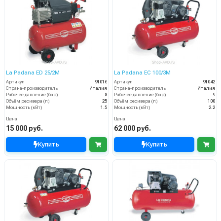
La Padana ED 25/2М
La Padana EC 100/3M
Артикул
91016
Артикул
91042
Страна-производитель
Италия
Страна-производитель
Италия
Рабочее давление (бар)
8
Рабочее давление (бар)
9
Объём ресивера (л)
25
Объём ресивера (л)
100
Мощность (кВт)
1.5
Мощность (кВт)
2.2
Цена
Цена
15 000 руб.
62 000 руб.
Купить
Купить