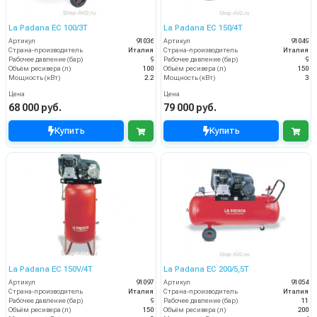
La Padana EC 100/3T
La Padana EC 150/4T
Артикул
91036
Артикул
91049
Страна-производитель
Италия
Страна-производитель
Италия
Рабочее давление (бар)
9
Рабочее давление (бар)
9
Объём ресивера (л)
100
Объём ресивера (л)
150
Мощность (кВт)
2.2
Мощность (кВт)
3
Цена
Цена
68 000 руб.
79 000 руб.
Купить
Купить
La Padana EC 150V/4T
La Padana EC 200/5,5T
Артикул
91097
Артикул
91054
Страна-производитель
Италия
Страна-производитель
Италия
Рабочее давление (бар)
9
Рабочее давление (бар)
11
Объём ресивера (л)
150
Объём ресивера (л)
200