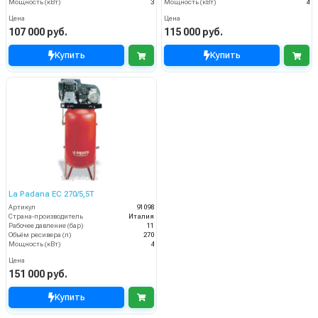
Мощность (кВт)
3
Мощность (кВт)
4
Цена
Цена
107 000 руб.
115 000 руб.
Купить
Купить
La Padana EC 270/5,5T
Артикул
91098
Страна-производитель
Италия
Рабочее давление (бар)
11
Объём ресивера (л)
270
Мощность (кВт)
4
Цена
151 000 руб.
Купить