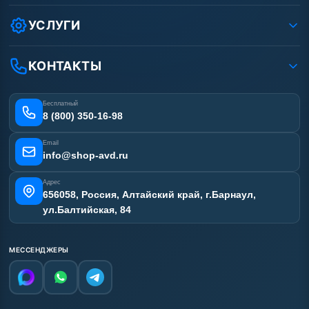
Как заказать?
Условия соглашения
Оплата
УСЛУГИ
Вакансии
Доставка
Ремонт АВД
Рассрочка
Гарантия
Сертификаты
КОНТАКТЫ
Статьи
Лизинг
Наши работы
Получить скидку
Отзывы наших клиентов
Бесплатный
Карта сайта
8 (800) 350-16-98
Email
info@shop-avd.ru
Адрес
656058, Россия, Алтайский край, г.Барнаул,
ул.Балтийская, 84
МЕССЕНДЖЕРЫ