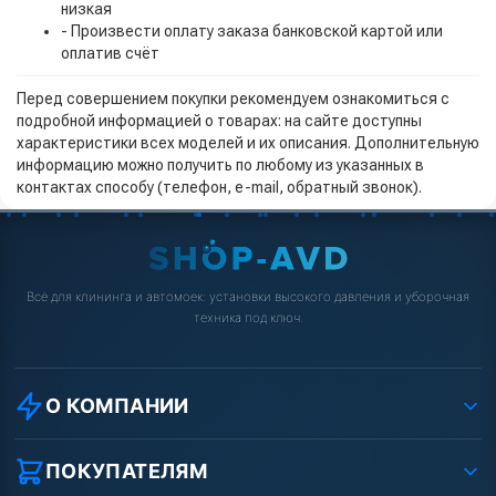
низкая
- Произвести оплату заказа банковской картой или
оплатив счёт
Перед совершением покупки рекомендуем ознакомиться с
подробной информацией о товарах: на сайте доступны
характеристики всех моделей и их описания. Дополнительную
информацию можно получить по любому из указанных в
контактах способу (телефон, e-mail, обратный звонок).
Всё для клининга и автомоек: установки высокого давления и уборочная
техника под ключ.
О КОМПАНИИ
О компании
Реквизиты ООО «Шоп АВД»
ПОКУПАТЕЛЯМ
Защита данных клиента