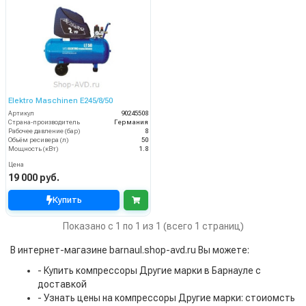
Elektro Maschinen E245/8/50
Артикул
90245508
Страна-производитель
Германия
Рабочее давление (бар)
8
Объём ресивера (л)
50
Мощность (кВт)
1.8
Цена
19 000 руб.
Купить
Показано с 1 по 1 из 1 (всего 1 страниц)
В интернет-магазине barnaul.shop-avd.ru Вы можете:
- Купить компрессоры Другие марки в Барнауле с
доставкой
- Узнать цены на компрессоры Другие марки: стоиомсть