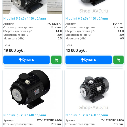
Nicolini 5.5 кВт 1450 об/мин
Nicolini 6.5 кВт 1450 об/мин
Артикул
FO-NMT-47
Артикул
FD-NMT
Страна-производитель
Италия
Страна-производитель
Италия
Обороты двигателя (об/мин)
1450
Обороты двигателя (об/мин)
1450
Электропитание (В)
380
Электропитание (В)
380
Мощность (кВт)
5.5
Мощность (кВт)
6.5
Цена
Цена
49 000 руб.
42 000 руб.
Купить
Купить
Nicolini 7,5 кВт 1440 об/мин
Nicolini 7.5 кВт 1450 об/мин
Артикул
37T41327/5IN1A4M0
Артикул
T41327/5IN1A4M0
Страна-производитель
Италия
Страна-производитель
Италия