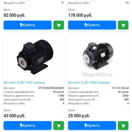
Мощность (кВт)
11
Мощность (кВт)
15
Цена
Цена
82 000 руб.
178 000 руб.
Купить
Купить
Nicolini 4 кВт 1450 об/мин
Nicolini 4 кВт 2850 об/мин
Артикул
37T41004/0IN2A2M0
Артикул
FO-HD-63-44
Страна-производитель
Италия
Страна-производитель
Италия
Обороты двигателя (об/мин)
1450
Обороты двигателя (об/мин)
2850
Электропитание (В)
380
Электропитание (В)
380
Мощность (кВт)
4
Мощность (кВт)
4
Цена
Цена
42 000 руб.
25 000 руб.
Купить
Купить