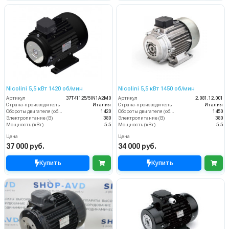
Nicolini 5,5 кВт 1420 об/мин
Nicolini 5,5 кВт 1450 об/мин
Артикул
37T41125/5IN1A2M0
Артикул
2.081.12.001
Страна-производитель
Италия
Страна-производитель
Италия
Обороты двигателя (об/мин)
1420
Обороты двигателя (об/мин)
1450
Электропитание (В)
380
Электропитание (В)
380
Мощность (кВт)
5.5
Мощность (кВт)
5.5
Цена
Цена
37 000 руб.
34 000 руб.
Купить
Купить