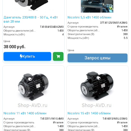
Двигатель 230/400 В - 50 Гц, 4 кВт
Nicolini 5,5 кВт 1450 об/мин
вал 28 мм
Артикул
37T41125/5NR1A3MG
Страна-производитель
Италия
Артикул
T41004/034BA2M0
Обороты двигателя (об/мин)
1450
Обороты двигателя (об/мин)
1450
Электропитание (В)
380
Мощность (кВт)
4
Мощность (кВт)
5.5
Цена
38 000 руб.
Цена
Купить
Запрос цены
Nicolini 11 кВт 1400 об/мин
Nicolini 15 кВт 1450 об/мин
Артикул
T413311/IN1G4M0
Артикул
T416015/NRLG5MG
Страна-производитель
Италия
Страна-производитель
Италия
Обороты двигателя (об/мин)
1400
Обороты двигателя (об/мин)
1450
Электропитание (В)
380
Электропитание (В)
380