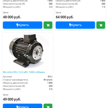
Обороты двигателя (об/мин)
1450
Обороты двигателя (об/мин)
1450
Электропитание (В)
380
Электропитание (В)
380
Мощность (кВт)
5.5
Мощность (кВт)
7.5
Цена
Цена
48 000 руб.
64 000 руб.
Купить
Купить
Nicolini RVJ 5,5 кВт 1450 об/мин
Артикул
RVJ
Страна-производитель
Италия
Обороты двигателя (об/мин)
1450
Электропитание (В)
220
Мощность (кВт)
5.5
Цена
49 000 руб.
Купить