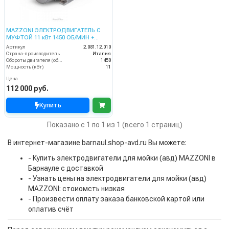
MAZZONI ЭЛЕКТРОДВИГАТЕЛЬ С
МУФТОЙ 11 кВт 1450 ОБ/МИН +
ТЕРМОЗАЩИТА
Артикул
2.081.12.010
Страна-производитель
Италия
Обороты двигателя (об/мин)
1450
Мощность (кВт)
11
Цена
112 000 руб.
Купить
Показано с 1 по 1 из 1 (всего 1 страниц)
В интернет-магазине barnaul.shop-avd.ru Вы можете:
- Купить электродвигатели для мойки (авд) MAZZONI в
Барнауле с доставкой
- Узнать цены на электродвигатели для мойки (авд)
MAZZONI: стоиомсть низкая
- Произвести оплату заказа банковской картой или
оплатив счёт