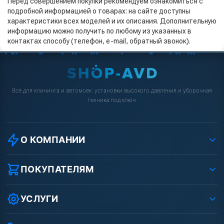
Перед совершением покупки рекомендуем ознакомиться с
подробной информацией о товарах: на сайте доступны
характеристики всех моделей и их описания. Дополнительную
информацию можно получить по любому из указанных в
контактах способу (телефон, e-mail, обратный звонок).
Всё для клининга и автомоек: установки высокого давления и уборочная
техника под ключ.
О КОМПАНИИ
О компании
Реквизиты ООО «Шоп АВД»
ПОКУПАТЕЛЯМ
Защита данных клиента
Как заказать?
Условия соглашения
Оплата
УСЛУГИ
Вакансии
Доставка
Ремонт АВД
Рассрочка
Гарантия