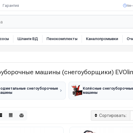
Гарантия
пн–
сосы
Шланги ВД
Пенокомплекты
Каналопромывки
Оч
оуборочные машины (снегоуборщики) EVOli
одметальные снегоуборочные
Колёсные снегоуборочны
машины
машины
Сортировать: