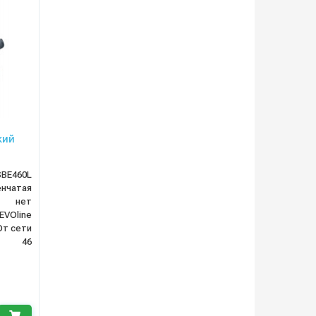
кий
SBE460L
нчатая
нет
EVOline
От сети
46