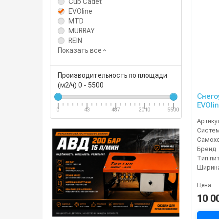
Cub Cadet
EVOline
MTD
MURRAY
REIN
Показать все
Производительность по площади
(м2/ч)
0
-
5500
Снего
EVOlin
0
43
487
2010
5500
Артику
Систе
Самох
Бренд
Тип пи
Ширина
Цена
10 0