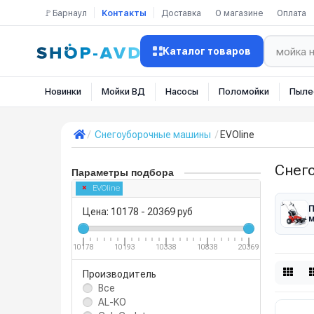
🚩Барнаул
Контакты
Доставка
О магазине
Оплата
Каталог товаров
Новинки
Мойки ВД
Насосы
Поломойки
Пыле
Снегоуборочные машины
EVOline
Снег
Параметры подбора
EVOline
П
Цена:
10178
-
20369
руб
10178
10193
10338
10838
20369
Производитель
Все
AL-KO