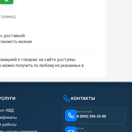
 страниц)
 с доставкой
стоиомсть низкая
мацией о товарах: на сайте доступны
 можно получить по любому из указанных в
УСЛУГИ
КОНТАКТЫ
нт АВД
Бесплатный
8 (800) 350-16-98
тификаты
 работы
Email
вы наших клиентов