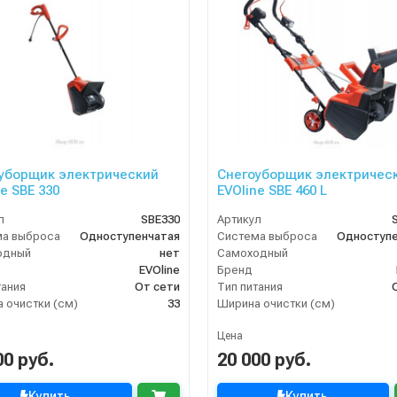
уборщик электрический
Снегоуборщик электричес
e SBE 330
EVOline SBE 460 L
л
SBE330
Артикул
ма выброса
Одноступенчатая
Система выброса
Одноступе
одный
нет
Самоходный
EVOline
Бренд
тания
От сети
Тип питания
 очистки (см)
33
Ширина очистки (см)
Цена
00 руб.
20 000 руб.
Купить
Купить