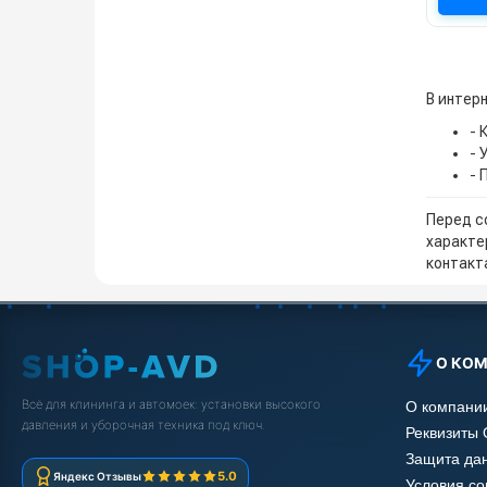
В интерн
- 
- 
- 
Перед с
характе
контакта
О КО
Всё для клининга и автомоек: установки высокого
О компани
давления и уборочная техника под ключ.
Реквизиты
Защита да
5.0
Яндекс Отзывы
Условия с