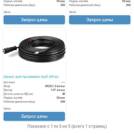
Радиус изгиба
50 мм
Радиус изгиба
50 мм
Рабочее давление (бар)
300
Рабочее давление (бар)
300
Цена
Цена
Запрос цены
Запрос цены
Шланг для промывки труб (40 м)
Артикул
----
Вход
М22х1,5 внеш
Выход
1/8" внеш
Длина шланга ВД (м)
40
Радиус изгиба
50 мм
Рабочее давление (бар)
300
Цена
Запрос цены
Показано с 1 по 5 из 5 (всего 1 страниц)