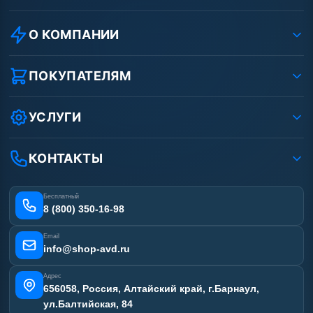
О КОМПАНИИ
О компании
Реквизиты ООО «Шоп АВД»
ПОКУПАТЕЛЯМ
Защита данных клиента
Как заказать?
Условия соглашения
Оплата
УСЛУГИ
Вакансии
Доставка
Ремонт АВД
Рассрочка
Гарантия
Сертификаты
КОНТАКТЫ
Статьи
Лизинг
Наши работы
Получить скидку
Отзывы наших клиентов
Бесплатный
Карта сайта
8 (800) 350-16-98
Email
info@shop-avd.ru
Адрес
656058, Россия, Алтайский край, г.Барнаул,
ул.Балтийская, 84