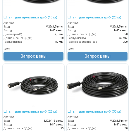
Шланг для промывки труб (10 м)
Шланг для промывки труб (20 м)
Артикул
----
Артикул
----
Вход
М22х1,5 внут
Вход
М22х1,5 внут
Выход
1/4" внеш
Выход
1/4" внеш
Диаметры (Ø)
9,5 мм
Длина шланга ВД (м)
20
Длина шланга ВД (м)
10
Радиус изгиба
50 мм
Радиус изгиба
50 мм
Рабочее давление (бар)
300
Цена
Цена
Запрос цены
Запрос цены
Шланг для промывки труб (25 м)
Шланг для промывки труб (30 м)
Артикул
----
Артикул
----
Вход
М22х1,5 внеш
Вход
М22х1,5 внут
Выход
1/8" внеш
Выход
1/4" внеш
Длина шланга ВД (м)
25
Длина шланга ВД (м)
30