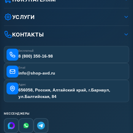
Защита данных клиента
Как заказать?
Условия соглашения
Оплата
УСЛУГИ
Вакансии
Доставка
Ремонт АВД
Рассрочка
Гарантия
Сертификаты
КОНТАКТЫ
Статьи
Лизинг
Наши работы
Получить скидку
Отзывы наших клиентов
Бесплатный
Карта сайта
8 (800) 350-16-98
Email
info@shop-avd.ru
Адрес
656058, Россия, Алтайский край, г.Барнаул,
ул.Балтийская, 84
МЕССЕНДЖЕРЫ