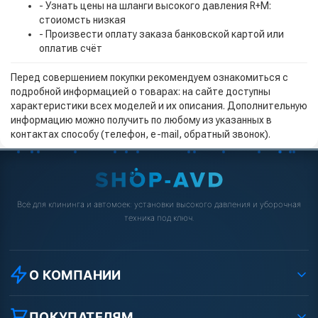
- Узнать цены на шланги высокого давления R+M:
стоиомсть низкая
- Произвести оплату заказа банковской картой или
оплатив счёт
Перед совершением покупки рекомендуем ознакомиться с
подробной информацией о товарах: на сайте доступны
характеристики всех моделей и их описания. Дополнительную
информацию можно получить по любому из указанных в
контактах способу (телефон, e-mail, обратный звонок).
Всё для клининга и автомоек: установки высокого давления и уборочная
техника под ключ.
О КОМПАНИИ
О компании
Реквизиты ООО «Шоп АВД»
ПОКУПАТЕЛЯМ