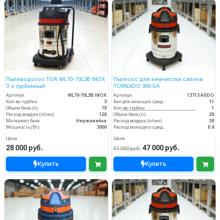
Пылеводосос TOR WL70-70L3B INOX
Пылесос для химчистки салона
3-х турбинный
TORNADO 300 GA
Артикул
WL70-70L3B INOX
Артикул
13713 ASDO
Кол-во турбин
3
Бак для моющих средств
11
Объем бака (л)
70
Кол-во турбин
1
Расход воздуха (л/сек)
120
Объем бака (л)
20
Материал бака
Нержавейка
Расход воздуха (л/сек)
58
Мощность (Вт)
3000
Расход моющего средства
0.8
Цена
Цена
28 000 руб.
47 000 руб.
51 000 руб.
Купить
Купить