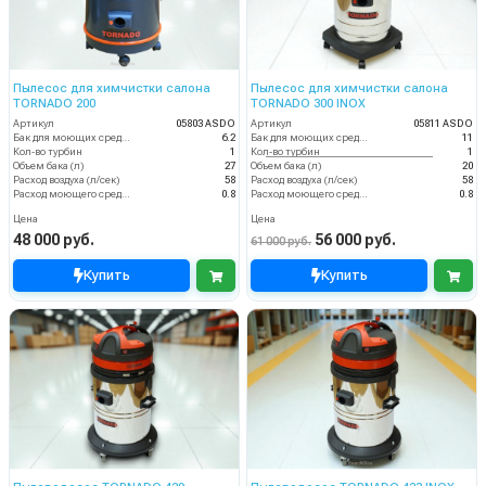
Пылесос для химчистки салона
Пылесос для химчистки салона
TORNADO 200
TORNADO 300 INOX
Артикул
05803 ASDO
Артикул
05811 ASDO
Бак для моющих средств
6.2
Бак для моющих средств
11
Кол-во турбин
1
Кол-во турбин
1
Объем бака (л)
27
Объем бака (л)
20
Расход воздуха (л/сек)
58
Расход воздуха (л/сек)
58
Расход моющего средства
0.8
Расход моющего средства
0.8
Цена
Цена
48 000 руб.
56 000 руб.
61 000 руб.
Купить
Купить