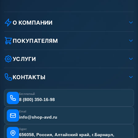
О КОМПАНИИ
О компании
Реквизиты ООО «Шоп АВД»
ПОКУПАТЕЛЯМ
Защита данных клиента
Как заказать?
Условия соглашения
Оплата
УСЛУГИ
Вакансии
Доставка
Ремонт АВД
Рассрочка
Гарантия
Сертификаты
КОНТАКТЫ
Статьи
Лизинг
Наши работы
Получить скидку
Отзывы наших клиентов
Бесплатный
Карта сайта
8 (800) 350-16-98
Email
info@shop-avd.ru
Адрес
656058, Россия, Алтайский край, г.Барнаул,