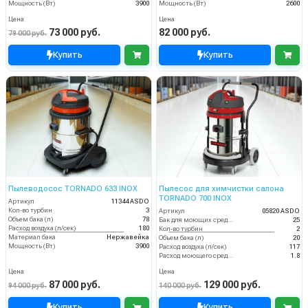
Мощность (Вт)
3900
Мощность (Вт)
2600
Цена
Цена
73 000 руб.
82 000 руб.
79 000 руб.
Купить
Купить
Пылеводосос TORNADO 633 INOX
Пылесос для химчистки салона
TORNADO 700 INOX
Артикул
11344 ASDO
Кол-во турбин
3
Артикул
05820 ASDO
Объем бака (л)
78
Бак для моющих средств
25
Расход воздуха (л/сек)
180
Кол-во турбин
2
Материал бака
Нержавейка
Объем бака (л)
20
Мощность (Вт)
3900
Расход воздуха (л/сек)
117
Расход моющего средства
1.8
Цена
Цена
87 000 руб.
129 000 руб.
94 000 руб.
140 000 руб.
Купить
Купить