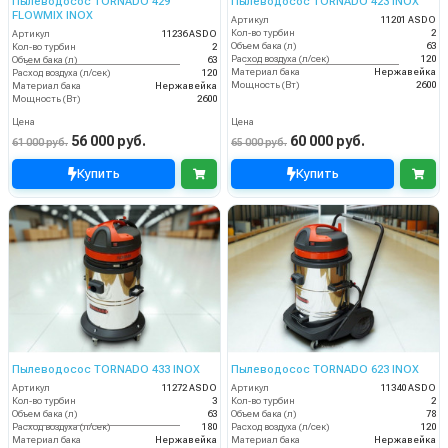
Пылеводосос TORNADO 429
Пылеводосос TORNADO 423 INOX
FLOWMIX INOX
Артикул
11201 ASDO
Кол-во турбин
2
Артикул
11236 ASDO
Объем бака (л)
63
Кол-во турбин
2
Расход воздуха (л/сек)
120
Объем бака (л)
63
Материал бака
Нержавейка
Расход воздуха (л/сек)
120
Мощность (Вт)
2600
Материал бака
Нержавейка
Мощность (Вт)
2600
Цена
Цена
56 000 руб.
60 000 руб.
61 000 руб.
65 000 руб.
Купить
Купить
Пылеводосос TORNADO 433 INOX
Пылеводосос TORNADO 623 INOX
Артикул
11272 ASDO
Артикул
11340 ASDO
Кол-во турбин
3
Кол-во турбин
2
Объем бака (л)
63
Объем бака (л)
78
Расход воздуха (л/сек)
180
Расход воздуха (л/сек)
120
Материал бака
Нержавейка
Материал бака
Нержавейка