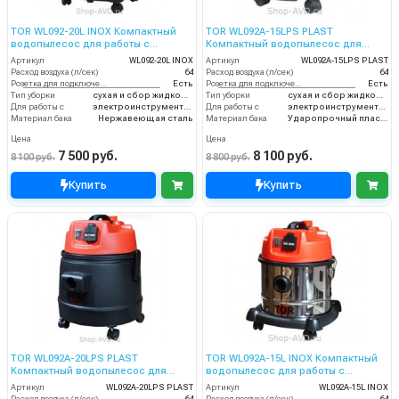
TOR WL092-20L INOX Компактный
TOR WL092A-15LPS PLAST
водопылесос для работы с
Компактный водопылесос для
электроинструментом
работы с электроинструментом
Артикул
WL092-20L INOX
Артикул
WL092A-15LPS PLAST
Расход воздуха (л/сек)
64
Расход воздуха (л/сек)
64
Розетка для подключения инструмента
Есть
Розетка для подключения инструмента
Есть
Тип уборки
сухая и сбор жидкостей
Тип уборки
сухая и сбор жидкостей
Для работы с
электроинструментом
Для работы с
электроинструментом
Материал бака
Нержавеющая сталь
Материал бака
Ударопрочный пластик
Цена
Цена
7 500 руб.
8 100 руб.
8 100 руб.
8 800 руб.
Купить
Купить
TOR WL092A-20LPS PLAST
TOR WL092A-15L INOX Компактный
Компактный водопылесос для
водопылесос для работы с
работы с электроинструментом
электроинструментом
Артикул
WL092A-20LPS PLAST
Артикул
WL092A-15L INOX