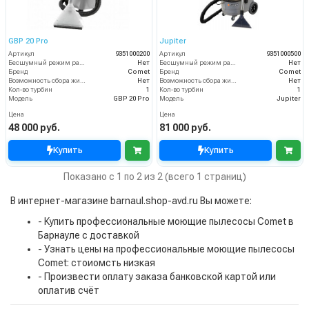
GBP 20 Pro
Jupiter
Артикул
9351000200
Артикул
9351000500
Бесшумный режим работы
Нет
Бесшумный режим работы
Нет
Бренд
Comet
Бренд
Comet
Возможность сбора жидкой грязи
Нет
Возможность сбора жидкой грязи
Нет
Кол-во турбин
1
Кол-во турбин
1
Модель
GBP 20 Pro
Модель
Jupiter
Цена
Цена
48 000 руб.
81 000 руб.
Купить
Купить
Показано с 1 по 2 из 2 (всего 1 страниц)
В интернет-магазине barnaul.shop-avd.ru Вы можете:
- Купить профессиональные моющие пылесосы Comet в
Барнауле с доставкой
- Узнать цены на профессиональные моющие пылесосы
Comet: стоиомсть низкая
- Произвести оплату заказа банковской картой или
оплатив счёт