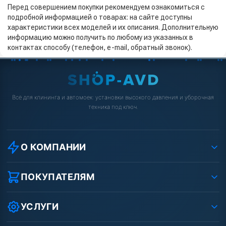
Перед совершением покупки рекомендуем ознакомиться с
подробной информацией о товарах: на сайте доступны
характеристики всех моделей и их описания. Дополнительную
информацию можно получить по любому из указанных в
контактах способу (телефон, e-mail, обратный звонок).
Всё для клининга и автомоек: установки высокого давления и уборочная
техника под ключ.
О КОМПАНИИ
О компании
Реквизиты ООО «Шоп АВД»
ПОКУПАТЕЛЯМ
Защита данных клиента
Как заказать?
Условия соглашения
Оплата
УСЛУГИ
Вакансии
Доставка
Ремонт АВД
Рассрочка