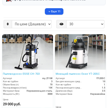
Еще 11
Пылеводосос ESSE CH-703
Моющий пылесос Esse YT-20SC
Артикул
my.21160
Артикул
YT-20SC
Кол-во турбин
3
Бак для моющих средств
10
Объем бака (л)
70
Кол-во турбин
1
Расход воздуха (л/сек)
106
Расход моющего средства
1.5
Материал бака
Нержавеющая сталь
Давление (бар)
3.5
Мощность (Вт)
3000
Материал бака
Нержавейка
Цена
29 000 руб.
Цена