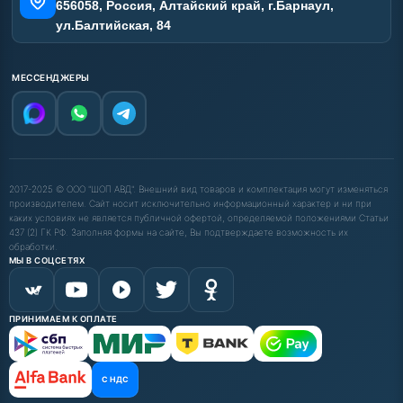
656058, Россия, Алтайский край, г.Барнаул,
ул.Балтийская, 84
МЕССЕНДЖЕРЫ
2017-2025 © ООО "ШОП АВД". Внешний вид товаров и комплектация могут изменяться
производителем. Сайт носит исключительно информационный характер и ни при
каких условиях не является публичной офертой, определяемой положениями Статьи
437 (2) ГК РФ. Заполняя формы на сайте, Вы подтверждаете возможность их
обработки.
МЫ В СОЦСЕТЯХ
ПРИНИМАЕМ К ОПЛАТЕ
С НДС