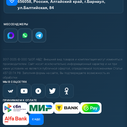
656058, Россия, Алтайский край, г.Барнаул,
ул.Балтийская, 84
МЕССЕНДЖЕРЫ
2017-2025 © ООО "ШОП АВД". Внешний вид товаров и комплектация могут изменяться
производителем. Сайт носит исключительно информационный характер и ни при
каких условиях не является публичной офертой, определяемой положениями Статьи
437 (2) ГК РФ. Заполняя формы на сайте, Вы подтверждаете возможность их
обработки.
МЫ В СОЦСЕТЯХ
ПРИНИМАЕМ К ОПЛАТЕ
С НДС