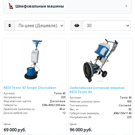
Шлифовальные машины
KEDI Teste 43 Single Discrubber
Орбитальная роторная машина
KEDI Teste 40
Артикул
Teste 43
Напряжение
220
Артикул
Teste 40
Вид моечных щеток
Дисковые
Рабочая ширина (мм)
430
Габариты
590х430х1200 мм
Тип машины
Сетевая
Давление прижима щеток
40 кг
Вес, кг
82
Длина кабеля (м)
12
Габаритные размеры, мм
490x150x1140
Напряжение (В)
220
Цена
Цена
69 000 руб.
96 000 руб.