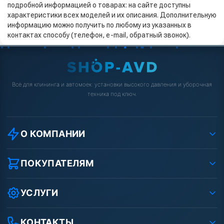
подробной информацией о товарах: на сайте доступны
характеристики всех моделей и их описания. Дополнительную
информацию можно получить по любому из указанных в
контактах способу (телефон, e-mail, обратный звонок).
Всё для клининга и автомоек: установки высокого давления и уборочная
техника под ключ.
О КОМПАНИИ
О компании
Реквизиты ООО «Шоп АВД»
ПОКУПАТЕЛЯМ
Защита данных клиента
Как заказать?
Условия соглашения
Оплата
УСЛУГИ
Вакансии
Доставка
Ремонт АВД
Рассрочка
Гарантия
Сертификаты
КОНТАКТЫ