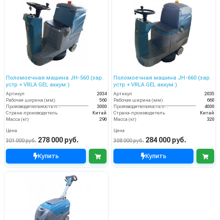
Поломоечная машина JH-560 (зар.
Поломоечная машина JH-660 (зар.
устр + VRLA GEL аккум.)
устр + VRLA GEL аккум.)
Артикул
2034
Артикул
2035
Рабочая ширина (мм)
560
Рабочая ширина (мм)
660
Производительность по площади (м2/ч)
3000
Производительность по площади (м2/ч)
4000
Страна-производитель
Китай
Страна-производитель
Китай
Масса (кг)
290
Масса (кг)
320
Цена
Цена
278 000 руб.
284 000 руб.
301 000 руб.
308 000 руб.
Купить
Купить