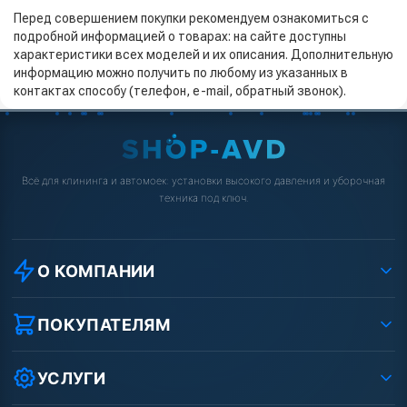
Перед совершением покупки рекомендуем ознакомиться с
подробной информацией о товарах: на сайте доступны
характеристики всех моделей и их описания. Дополнительную
информацию можно получить по любому из указанных в
контактах способу (телефон, e-mail, обратный звонок).
Всё для клининга и автомоек: установки высокого давления и уборочная
техника под ключ.
О КОМПАНИИ
О компании
Реквизиты ООО «Шоп АВД»
ПОКУПАТЕЛЯМ
Защита данных клиента
Как заказать?
Условия соглашения
Оплата
УСЛУГИ
Вакансии
Доставка
Ремонт АВД