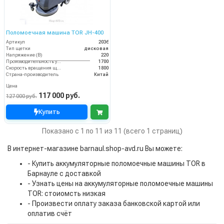
Поломоечная машина TOR JH-400
Артикул
2036
Тип щетки
дисковая
Напряжение (В)
220
Производительность уборки (м2/час)
1700
Скорость вращения щётки (об/мин)
1800
Страна-производитель
Китай
Цена
117 000 руб.
127 000 руб.
Купить
Показано с 1 по 11 из 11 (всего 1 страниц)
В интернет-магазине barnaul.shop-avd.ru Вы можете:
- Купить аккумуляторные поломоечные машины TOR в
Барнауле с доставкой
- Узнать цены на аккумуляторные поломоечные машины
TOR: стоиомсть низкая
- Произвести оплату заказа банковской картой или
оплатив счёт