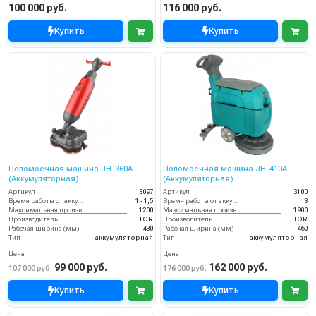
100 000 руб.
116 000 руб.
Купить
Купить
Поломоечная машина JH-360A
Поломоечная машина JH-410A
(Аккумуляторная)
(Аккумуляторная)
Артикул
3097
Артикул
3100
Время работы от аккумуляторов (ч)
1 - 1,5
Время работы от аккумуляторов (ч)
3
Максимальная производительность (кв.м/час)
1200
Максимальная производительность (кв.м/час)
1900
Производитель
TOR
Производитель
TOR
Рабочая ширина (мм)
430
Рабочая ширина (мм)
460
Тип
аккумуляторная
Тип
аккумуляторная
Цена
Цена
99 000 руб.
162 000 руб.
107 000 руб.
176 000 руб.
Купить
Купить