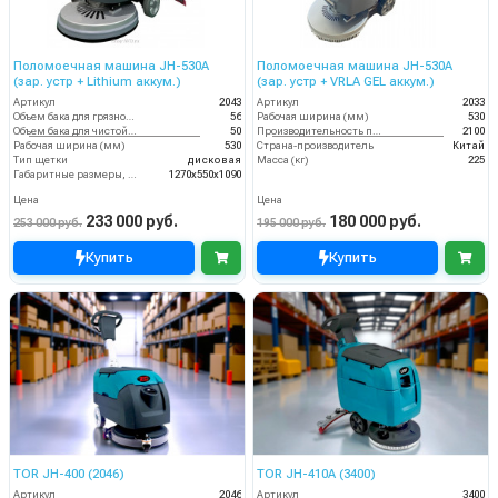
Поломоечная машина JH-530A
Поломоечная машина JH-530A
(зар. устр + Lithium аккум.)
(зар. устр + VRLA GEL аккум.)
Артикул
2043
Артикул
2033
Объем бака для грязной воды, л
56
Рабочая ширина (мм)
530
Объем бака для чистой воды, л
50
Производительность по площади (м2/ч)
2100
Рабочая ширина (мм)
530
Страна-производитель
Китай
Тип щетки
дисковая
Масса (кг)
225
Габаритные размеры, мм
1270х550х1090
Цена
Цена
233 000 руб.
180 000 руб.
253 000 руб.
195 000 руб.
Купить
Купить
TOR JH-400 (2046)
TOR JH-410A (3400)
Артикул
2046
Артикул
3400