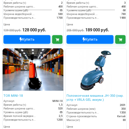
Время работы (ч)
2
Время работы (ч)
3
Рабочая ширина щеток (мм)
400
Рабочая ширина щеток (мм)
460
Уровень шума (дБ)
65
Уровень шума (дБ)
60
Ширина водосборной рейки
580
Ширина водосборной рейки
780
Производительность по площади (м2/ч)
1700
Производительность по площади (м2/ч)
1900
Цена
Цена
128 000 руб.
189 000 руб.
139 000 руб.
205 000 руб.
Купить
Купить
TOR MINI-18
Поломоечная машина JH-350 (зар.
устр + VRLA GEL аккум.)
Артикул
MINI-18
Время работы (ч)
1,5
Артикул
2031
Рабочая ширина щеток (мм)
520
Рабочая ширина (мм)
350
Уровень шума (дБ)
65
Производительность по площади (м2/ч)
1350
Время полной зарядки аккумулятора (ч)
2,5
Страна-производитель
Китай
Производительность по площади (м2/ч)
1200
Масса (кг)
80
Цена
Цена