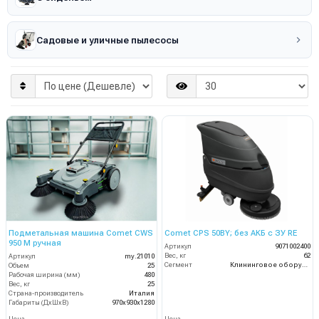
Садовые и уличные пылесосы
Подметальная машина Comet CWS
Comet CPS 50BY; без АКБ с ЗУ RE
950 M ручная
Артикул
9071002400
Вес, кг
62
Артикул
my.21010
Сегмент
Клининговое оборудование
Объем
25
Рабочая ширина (мм)
480
Вес, кг
25
Страна-производитель
Италия
Габариты (ДхШхВ)
970x930x1280
Цена
Цена