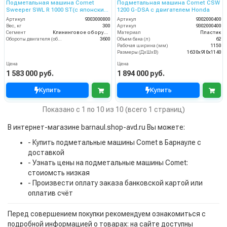
Подметальная машина Comet
Подметальная машина Comet CSW
Sweeper SWL R 1000 ST(с японским
1200 G-DSA с двигателем Honda
двигателем Honda)
Артикул
9303000800
Артикул
9302000400
Вес, кг
300
Артикул
9302000400
Сегмент
Клининговое оборудование
Материал
Пластик
Обороты двигателя (об/мин)
3600
Объем бака (л)
62
Рабочая ширина (мм)
1150
Размеры (ДхШхВ)
16З0х910х1140
Цена
Цена
1 583 000 руб.
1 894 000 руб.
Купить
Купить
Показано с 1 по 10 из 10 (всего 1 страниц)
В интернет-магазине barnaul.shop-avd.ru Вы можете:
- Купить подметальные машины Comet в Барнауле с
доставкой
- Узнать цены на подметальные машины Comet:
стоиомсть низкая
- Произвести оплату заказа банковской картой или
оплатив счёт
Перед совершением покупки рекомендуем ознакомиться с
подробной информацией о товарах: на сайте доступны