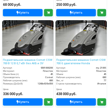
68 000 руб.
250 000 руб.
Купить
Купить
Подметальная машина Comet CSW
Подметальная машина Comet CSW
700 B 12 В 0,7 кВт без АКБ и ЗУ
700 G двигателем Honda
Артикул
9301000200
Артикул
my.21009
Материал
Пластик
Материал
Пластик
Объем бака (л)
45
Объем
45
Производитель
Comet
Рабочая ширина (мм)
680
Рабочая ширина (мм)
680
Вес, кг
77
Размеры (ДхШхВ)
1260х6З0х850
Страна-производитель
Италия
Цена
Цена
336 000 руб.
438 000 руб.
Купить
Купить