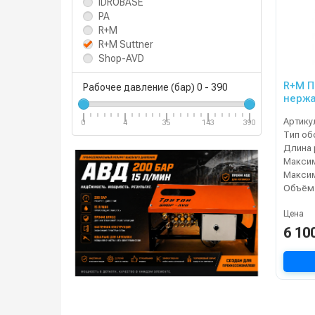
IDROBASE
PA
R+M
R+M Suttner
Shop-AVD
R+M П
Рабочее давление (бар)
0
-
390
нержа
Артику
0
4
35
143
390
Тип об
Цена
6 10