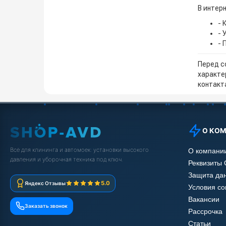
В интерн
- 
- 
- 
Перед с
характе
контакта
О КО
Всё для клининга и автомоек: установки высокого
О компани
давления и уборочная техника под ключ.
Реквизиты
Защита да
5.0
Яндекс Отзывы
Условия с
Вакансии
Заказать звонок
Рассрочка
Статьи