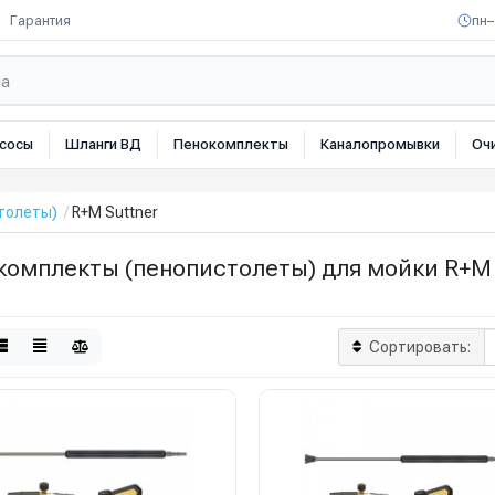
Гарантия
пн–
сосы
Шланги ВД
Пенокомплекты
Каналопромывки
Оч
толеты)
R+M Suttner
комплекты (пенопистолеты) для мойки R+M 
Сортировать: