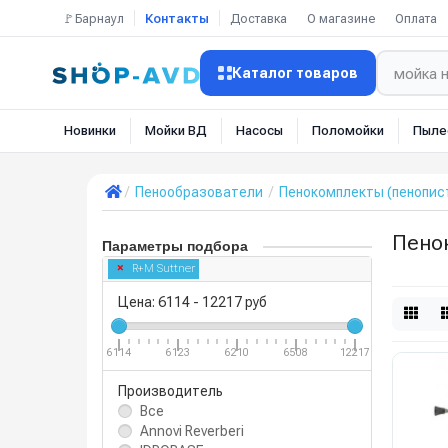
🚩Барнаул
Контакты
Доставка
О магазине
Оплата
Каталог товаров
Новинки
Мойки ВД
Насосы
Поломойки
Пыле
Пенообразователи
Пенокомплекты (пенопис
Пено
Параметры подбора
R+M Suttner
Цена:
6114
-
12217
руб
6114
6123
6210
6508
12217
Производитель
Все
Annovi Reverberi