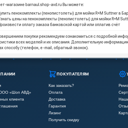
ет-магазине barnaul.shop-avd.ru Вы можете:
Купить пенокомплекты (пенопистолеты) для мойки R+M Suttner в Ба
Узнать цены на пенокомплекты (пенопистолеты) для мойки R+M Sutt
Произвести оплату заказа банковской картой или оплатив счёт
овершением покупки рекомендуем ознакомиться с подробной инфор
ристики всех моделей и их описания. Дополнительную информацию
х способу (телефон, e-mail, обратный звонок).
МПАНИИ
ПОКУПАТЕЛЯМ
и
Как заказать?
Ремо
 ООО «Шоп АВД»
Оплата
Сер
нных клиента
Доставка
Наши
оглашения
Гарантия
Отзы
Лизинг
Карт
Получить скидку