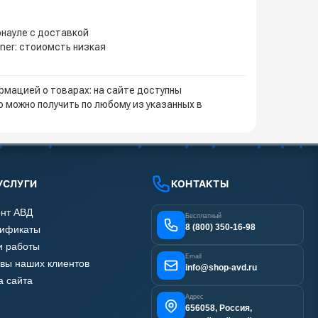
рнауле с доставкой
ner: стоиомсть низкая
мацией о товарах: на сайте доступны
 можно получить по любому из указанных в
УСЛУГИ
КОНТАКТЫ
нт АВД
Бесплатный
8 (800) 350-16-98
тификаты
 работы
Email
вы наших клиентов
info@shop-avd.ru
а сайта
Адрес
656058, Россия,