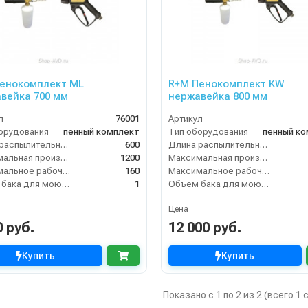
енокомплект ML
R+M Пенокомплект KW
вейка 700 мм
нержавейка 800 мм
л
76001
Артикул
орудования
пенный комплект
Тип оборудования
пенный к
Длина распылительного копья (мм)
600
Длина распылительного копья (мм)
Максимальная производительность по воде (л/ч)
1200
Максимальная производительность по воде (л/ч)
Максимальное рабочее давление (бар)
160
Максимальное рабочее давление (бар)
Объём бака для моющего средства (л)
1
Объём бака для моющего средства (л)
Цена
0 руб.
12 000 руб.
Купить
Купить
Показано с 1 по 2 из 2 (всего 1