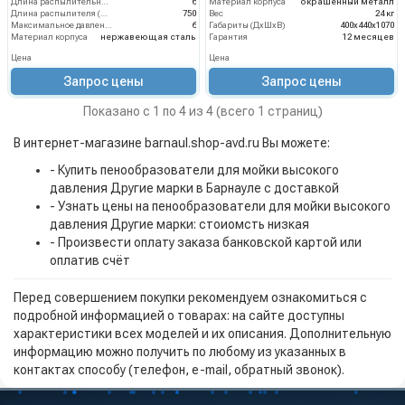
Длина распылительного шланга (м)
6
Материал корпуса
окрашенный металл
Длина распылителя (мм)
750
Вес
24 кг
Максимальное давление на выходе (бар)
6
Габариты (ДхШхВ)
400x440x1070
Материал корпуса
нержавеющая сталь
Гарантия
12 месяцев
Цена
Цена
Запрос цены
Запрос цены
Показано с 1 по 4 из 4 (всего 1 страниц)
В интернет-магазине barnaul.shop-avd.ru Вы можете:
- Купить пенообразователи для мойки высокого
давления Другие марки в Барнауле с доставкой
- Узнать цены на пенообразователи для мойки высокого
давления Другие марки: стоиомсть низкая
- Произвести оплату заказа банковской картой или
оплатив счёт
Перед совершением покупки рекомендуем ознакомиться с
подробной информацией о товарах: на сайте доступны
характеристики всех моделей и их описания. Дополнительную
информацию можно получить по любому из указанных в
контактах способу (телефон, e-mail, обратный звонок).