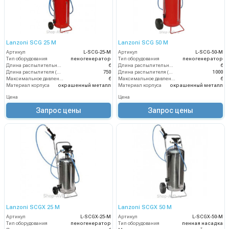
Lanzoni SCG 25 M
Lanzoni SCG 50 M
Артикул
L-SCG-25-M
Артикул
L-SCG-50-M
Тип оборудования
пеногенератор
Тип оборудования
пеногенератор
Длина распылительного шланга (м)
6
Длина распылительного шланга (м)
6
Длина распылителя (мм)
750
Длина распылителя (мм)
1000
Максимальное давление на выходе (бар)
6
Максимальное давление на выходе (бар)
6
Материал корпуса
окрашенный металл
Материал корпуса
окрашенный металл
Цена
Цена
Запрос цены
Запрос цены
Lanzoni SCGX 25 M
Lanzoni SCGX 50 M
Артикул
L-SCGX-25-M
Артикул
L-SCGX-50-M
Тип оборудования
пеногенератор
Тип оборудования
пенная насадка