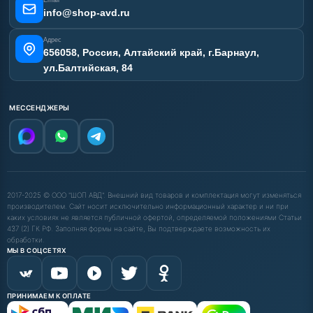
info@shop-avd.ru
Адрес
656058, Россия, Алтайский край, г.Барнаул,
ул.Балтийская, 84
МЕССЕНДЖЕРЫ
2017-2025 © ООО "ШОП АВД". Внешний вид товаров и комплектация могут изменяться
производителем. Сайт носит исключительно информационный характер и ни при
каких условиях не является публичной офертой, определяемой положениями Статьи
437 (2) ГК РФ. Заполняя формы на сайте, Вы подтверждаете возможность их
обработки.
МЫ В СОЦСЕТЯХ
ПРИНИМАЕМ К ОПЛАТЕ