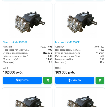
Mazzoni XM15500R
Mazzoni XM17500R
Артикул
P3.031.006
Артикул
P3.031.007
Производительность (л/ч)
900
Производительность (л/ч)
1020
Страна-производитель
Италия
Страна-производитель
Италия
Рабочее давление (бар)
500
Рабочее давление (бар)
500
Мощность (кВт)
14.53
Мощность (кВт)
16.46
Масса (кг)
12.4
Масса (кг)
12.4
Цена
Цена
102 000 руб.
103 000 руб.
Купить
Купить