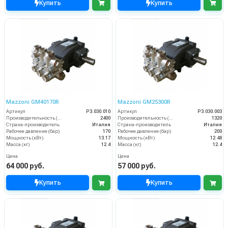
Купить
Купить
Mazzoni GM40170R
Mazzoni GM25300R
Артикул
P3.030.010
Артикул
P3.030.003
Производительность (л/ч)
2400
Производительность (л/ч)
1320
Страна-производитель
Италия
Страна-производитель
Италия
Рабочее давление (бар)
170
Рабочее давление (бар)
200
Мощность (кВт)
13.17
Мощность (кВт)
12.48
Масса (кг)
12.4
Масса (кг)
12.4
Цена
Цена
64 000 руб.
57 000 руб.
Купить
Купить