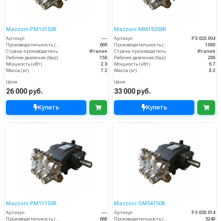
Mazzoni PM10150R
Mazzoni MM18200R
Артикул
----
Артикул
P3.020.004
Производительность (л/ч)
600
Производительность (л/ч)
1080
Страна-производитель
Италия
Страна-производитель
Италия
Рабочее давление (бар)
150
Рабочее давление (бар)
200
Мощность (кВт)
2.8
Мощность (кВт)
6.7
Масса (кг)
7.2
Масса (кг)
8.2
Цена
Цена
26 000 руб.
33 000 руб.
Купить
Купить
Mazzoni PM11150R
Mazzoni GM54150R
Артикул
----
Артикул
P3.030.014
Производительность (л/ч)
660
Производительность (л/ч)
3240