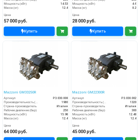
Мощность (кВт)
14.53
Мощность (кВт)
4.6
Масса (кг)
12.4
Масса (кг)
8.2
Цена
Цена
57 000 руб.
28 000 руб.
Купить
Купить
Mazzoni GM33250R
Mazzoni GM22300R
Артикул
P3.030.008
Артикул
P3.030.002
Производительность (л/ч)
1980
Производительность (л/ч)
1320
Страна-производитель
Италия
Страна-производитель
Италия
Рабочее давление (бар)
250
Рабочее давление (бар)
300
Мощность (кВт)
15.98
Мощность (кВт)
12.48
Масса (кг)
12.4
Масса (кг)
12.4
Цена
Цена
64 000 руб.
45 000 руб.