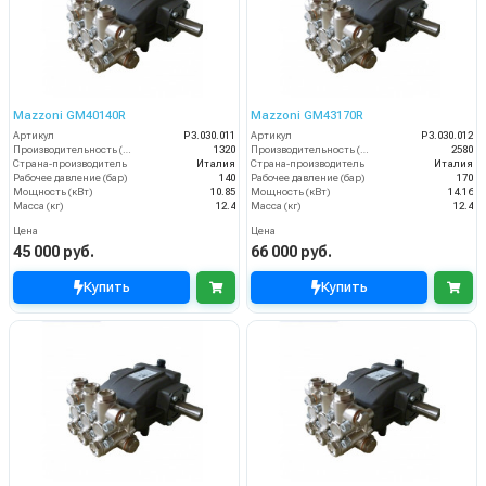
Mazzoni GM40140R
Mazzoni GM43170R
Артикул
P3.030.011
Артикул
P3.030.012
Производительность (л/ч)
1320
Производительность (л/ч)
2580
Страна-производитель
Италия
Страна-производитель
Италия
Рабочее давление (бар)
140
Рабочее давление (бар)
170
Мощность (кВт)
10.85
Мощность (кВт)
14.16
Масса (кг)
12.4
Масса (кг)
12.4
Цена
Цена
45 000 руб.
66 000 руб.
Купить
Купить