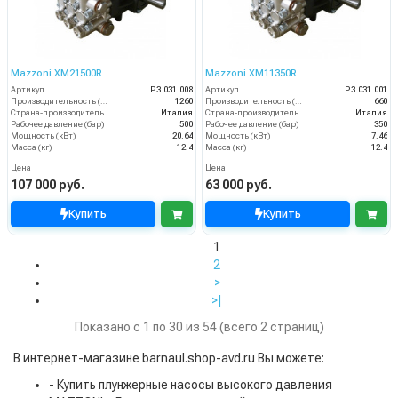
Mazzoni XM21500R
Mazzoni XM11350R
Артикул
P3.031.008
Артикул
P3.031.001
Производительность (л/ч)
1260
Производительность (л/ч)
660
Страна-производитель
Италия
Страна-производитель
Италия
Рабочее давление (бар)
500
Рабочее давление (бар)
350
Мощность (кВт)
20.64
Мощность (кВт)
7.46
Масса (кг)
12.4
Масса (кг)
12.4
Цена
Цена
107 000 руб.
63 000 руб.
Купить
Купить
1
2
>
>|
Показано с 1 по 30 из 54 (всего 2 страниц)
В интернет-магазине barnaul.shop-avd.ru Вы можете:
- Купить плунжерные насосы высокого давления