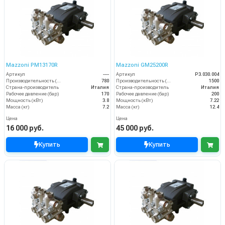
Mazzoni PM13170R
Mazzoni GM25200R
Артикул
----
Артикул
P3.030.004
Производительность (л/ч)
780
Производительность (л/ч)
1500
Страна-производитель
Италия
Страна-производитель
Италия
Рабочее давление (бар)
170
Рабочее давление (бар)
200
Мощность (кВт)
3.8
Мощность (кВт)
7.22
Масса (кг)
7.2
Масса (кг)
12.4
Цена
Цена
16 000 руб.
45 000 руб.
Купить
Купить