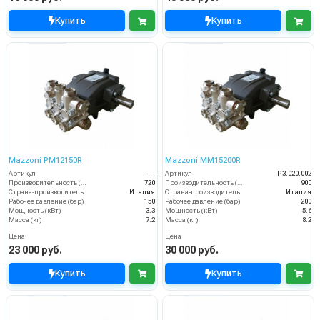
Купить
Купить
Mazzoni PM12150R
Mazzoni MM15200R
Артикул
----
Артикул
P3.020.002
Производительность (л/ч)
720
Производительность (л/ч)
900
Страна-производитель
Италия
Страна-производитель
Италия
Рабочее давление (бар)
150
Рабочее давление (бар)
200
Мощность (кВт)
3.3
Мощность (кВт)
5.6
Масса (кг)
7.2
Масса (кг)
8.2
Цена
Цена
23 000 руб.
30 000 руб.
Купить
Купить