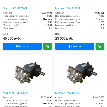
Mazzoni GM27300R
Mazzoni MM21200R
Артикул
P3.030.005
Артикул
P3.020.001
Производительность (л/ч)
1620
Производительность (л/ч)
1260
Страна-производитель
Италия
Страна-производитель
Италия
Рабочее давление (бар)
300
Рабочее давление (бар)
200
Мощность (кВт)
15.59
Мощность (кВт)
7.8
Масса (кг)
12.4
Масса (кг)
8.2
Цена
Цена
45 000 руб.
23 000 руб.
Купить
Купить
Mazzoni GM30250R
Mazzoni MM12200R
Артикул
P3.030.006
Артикул
P3.020.003
Производительность (л/ч)
1800
Производительность (л/ч)
720
Страна-производитель
Италия
Страна-производитель
Италия
Рабочее давление (бар)
250
Рабочее давление (бар)
200